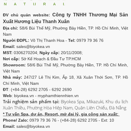
Công ty TNHH Thương Mại Sản
ĐV chủ quản website:
Xuất Hương Liệu Thanh Xuân
Địa chỉ:
58/6 Bùi Thế Mỹ, Phường Bảy Hiền, TP. Hồ Chí Minh, Việt
Nam
Người ĐDPL:
Võ Thị Thanh Hoa -
Tel:
0979 79 36 76
Email:
sales@biyokea.vn
MST:
0306270204;
Ngày cấp:
20/11/2008;
Nơi cấp:
Sở Kế Hoạch & Đầu Tư TP.HCM
Showroom:
58/6 Bùi Thế Mỹ, Phường Bảy Hiền, TP. Hồ Chí Minh,
Việt Nam
Nhà máy:
247/27 Lê Thị Kim, Ấp 18, Xã Xuân Thới Sơn, TP. Hồ
Chí Minh, Việt Nam
ĐT
: (+84-28) 6292 2705 - 6292 2690
Web
: biyokea.vn - myphamthiennhien.vn
Trải nghiệm sản phẩm tại:
Biyokea Spa, Mikazuki, Khu du lịch
Xuân Thiều, Phường Hòa Hiệp Nam, Quận Liên Chiểu, Đà Nẵng
* Tư vấn Spa, dự án, Resort, mở đại lý, gia công sản xuất:
Phone/ Zalo:
0979 79 36 76 - (+84-28) 6292 2705 - Ext: 10
Email:
sales@biyokea.vn