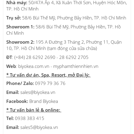
Nhà máy:
50/47A Ấp 4, Xã Xuân Thới Sơn, Huyện Hóc Môn,
TP. Hồ Chí Minh
Trụ sở
:
58/6 Bùi Thế Mỹ, Phường Bảy Hiền, TP. Hồ Chí Minh
Showroom 1:
58/6 Bùi Thế Mỹ, Phường Bảy Hiền, TP. Hồ
Chí Minh
Showroom 2:
195 A Đường 3 Tháng 2, Phường 11, Quận
10, TP. Hồ Chí Minh (tạm đóng cửa sửa chữa)
ĐT
: (+84) 28 6292 2690 - 28 6292 2705
Web
: biyokea.com.vn - myphamthiennhien.vn
* Tư vấn dự án, Spa, Resort, mở Đại lý:
Phone/ Zalo:
0979 79 36 76
Email:
sales@biyokea.vn
Facebook:
Brand Biyokea
* Tư vấn bán lẻ & online:
Tel:
0938 383 415
Email:
sales5@biyokea.vn