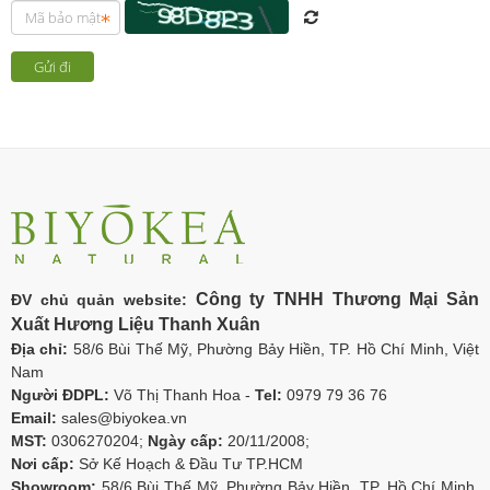
Công ty TNHH Thương Mại Sản
ĐV chủ quản website:
Xuất Hương Liệu Thanh Xuân
Địa chỉ:
58/6 Bùi Thế Mỹ, Phường Bảy Hiền, TP. Hồ Chí Minh, Việt
Nam
Người ĐDPL:
Võ Thị Thanh Hoa -
Tel:
0979 79 36 76
Email:
sales@biyokea.vn
MST:
0306270204;
Ngày cấp:
20/11/2008;
Nơi cấp:
Sở Kế Hoạch & Đầu Tư TP.HCM
Showroom:
58/6 Bùi Thế Mỹ, Phường Bảy Hiền, TP. Hồ Chí Minh,