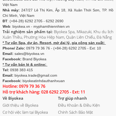
Việt Nam
Nhà máy:
247/27 Lê Thị Kim, Ấp 18, Xã Xuân Thới Sơn, TP. Hồ
Chí Minh, Việt Nam
ĐT
: (+84-28) 6292 2705 - 6292 2690
Web
: biyokea.vn - myphamthiennhien.vn
Trải nghiệm sản phẩm tại:
Biyokea Spa, Mikazuki, Khu du lịch
Xuân Thiều, Phường Hòa Hiệp Nam, Quận Liên Chiểu, Đà Nẵng
* Tư vấn Spa, dự án, Resort, mở đại lý, gia công sản xuất:
Phone/ Zalo:
0979 79 36 76 - (+84-28) 6292 2705 - Ext: 10
Email:
sales@biyokea.vn
Facebook:
Brand Biyokea
* Tư vấn bán lẻ & online:
Tel:
0938 383 415
Email:
biyokea.trade@gmail.com
Facebook:
biyokeatinhdauthanhxuan
Hotline: 0979 79 36 76
Hỗ trợ khách hàng: 028 6292 2705 - Ext: 11
Về Biyokea
Trợ giúp nhanh
Giới thiệu về Biyokea
Điều Khoản & Điều Kiện
Cơ hội việc làm tại Biyokea
Chính Sách Bảo Mật