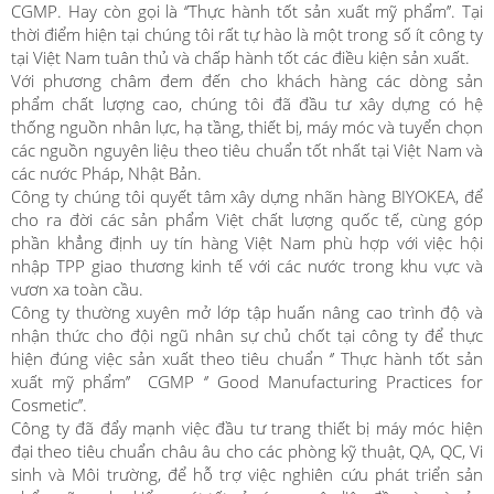
CGMP. Hay còn gọi là ‘’Thực hành tốt sản xuất mỹ phẩm’’. Tại
thời điểm hiện tại chúng tôi rất tự hào là một trong số ít công ty
tại Việt Nam tuân thủ và chấp hành tốt các điều kiện sản xuất.
Với phương châm đem đến cho khách hàng các dòng sản
phẩm chất lượng cao, chúng tôi đã đầu tư xây dựng có hệ
thống nguồn nhân lực, hạ tầng, thiết bị, máy móc và tuyển chọn
các nguồn nguyên liệu theo tiêu chuẩn tốt nhất tại Việt Nam và
các nước Pháp, Nhật Bản.
Công ty chúng tôi quyết tâm xây dựng nhãn hàng BIYOKEA, để
cho ra đời các sản phẩm Việt chất lượng quốc tế, cùng góp
phần khẳng định uy tín hàng Việt Nam phù hợp với việc hội
nhập TPP giao thương kinh tế với các nước trong khu vực và
vươn xa toàn cầu.
Công ty thường xuyên mở lớp tập huấn nâng cao trình độ và
nhận thức cho đội ngũ nhân sự chủ chốt tại công ty để thực
hiện đúng việc sản xuất theo tiêu chuẩn ‘’ Thực hành tốt sản
xuất mỹ phẩm’’ CGMP ‘’ Good Manufacturing Practices for
Cosmetic’’.
Công ty đã đẩy mạnh việc đầu tư trang thiết bị máy móc hiện
đại theo tiêu chuẩn châu âu cho các phòng kỹ thuật, QA, QC, Vi
sinh và Môi trường, để hỗ trợ việc nghiên cứu phát triển sản