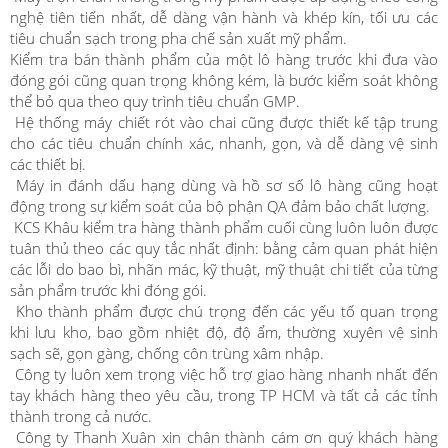
nghệ tiên tiến nhất, dễ dàng vận hành và khép kín, tối ưu các
tiêu chuẩn sạch trong pha chế sản xuất mỹ phẩm.
Kiểm tra bán thành phẩm của một lô hàng trước khi đưa vào
đóng gói cũng quan trọng không kém, là bước kiểm soát không
thể bỏ qua theo quy trình tiêu chuẩn GMP.
Hệ thống máy chiết rót vào chai cũng được thiết kế tập trung
cho các tiêu chuẩn chính xác, nhanh, gọn, và dễ dàng vệ sinh
các thiết bị.
Máy in đánh dấu hạng dùng và hồ sơ số lô hàng cũng hoạt
động trong sự kiểm soát của bộ phận QA đảm bảo chất lượng.
KCS Khâu kiểm tra hàng thành phẩm cuối cùng luôn luôn được
tuân thủ theo các quy tắc nhất định: bằng cảm quan phát hiện
các lỗi do bao bì, nhãn mác, kỹ thuật, mỹ thuật chi tiết của từng
sản phẩm trước khi đóng gói.
Kho thành phẩm được chú trọng đến các yếu tố quan trọng
khi lưu kho, bao gồm nhiệt độ, độ ẩm, thường xuyên vệ sinh
sạch sẽ, gọn gàng, chống côn trùng xâm nhập.
Công ty luôn xem trọng việc hỗ trợ giao hàng nhanh nhất đến
tay khách hàng theo yêu cầu, trong TP HCM và tất cả các tỉnh
thành trong cả nước.
Công ty Thanh Xuân xin chân thành cám ơn quý khách hàng