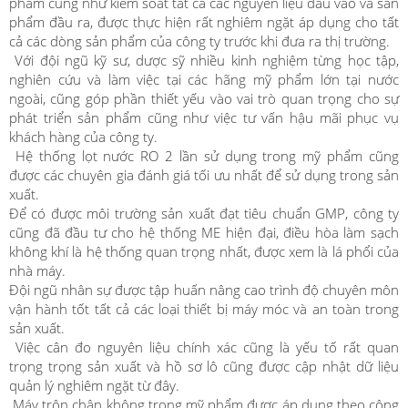
phẩm cũng như kiểm soát tất cả các nguyên liệu đầu vào và sản
phẩm đầu ra, được thực hiện rất nghiêm ngặt áp dụng cho tất
cả các dòng sản phẩm của công ty trước khi đưa ra thị trường.
Với đội ngũ kỹ sư, dược sỹ nhiều kinh nghiệm từng học tập,
nghiên cứu và làm việc tại các hãng mỹ phẩm lớn tại nước
ngoài, cũng góp phần thiết yếu vào vai trò quan trọng cho sự
phát triển sản phẩm cũng như việc tư vấn hậu mãi phục vụ
khách hàng của công ty.
Hệ thống lọt nước RO 2 lần sử dụng trong mỹ phẩm cũng
được các chuyên gia đánh giá tối ưu nhất để sử dụng trong sản
xuất.
Để có được môi trường sản xuất đạt tiêu chuẩn GMP, công ty
cũng đã đầu tư cho hệ thống ME hiện đại, điều hòa làm sạch
không khí là hệ thống quan trọng nhất, được xem là lá phổi của
nhà máy.
Đội ngũ nhân sự được tập huấn nâng cao trình độ chuyên môn
vận hành tốt tất cả các loại thiết bị máy móc và an toàn trong
sản xuất.
Việc cân đo nguyên liệu chính xác cũng là yếu tố rất quan
trọng trọng sản xuất và hồ sơ lô cũng được cập nhật dữ liệu
quản lý nghiêm ngặt từ đây.
Máy trộn chân không trong mỹ phẩm được áp dụng theo công