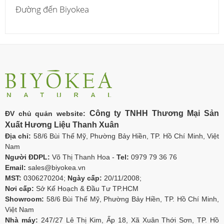
Đường đến Biyokea
Công ty TNHH Thương Mại Sản
ĐV chủ quản website:
Xuất Hương Liệu Thanh Xuân
Địa chỉ:
58/6 Bùi Thế Mỹ, Phường Bảy Hiền, TP. Hồ Chí Minh, Việt
Nam
Người ĐDPL:
Võ Thị Thanh Hoa -
Tel:
0979 79 36 76
Email:
sales@biyokea.vn
MST:
0306270204;
Ngày cấp:
20/11/2008;
Nơi cấp:
Sở Kế Hoạch & Đầu Tư TP.HCM
Showroom:
58/6 Bùi Thế Mỹ, Phường Bảy Hiền, TP. Hồ Chí Minh,
Việt Nam
Nhà máy:
247/27 Lê Thị Kim, Ấp 18, Xã Xuân Thới Sơn, TP. Hồ