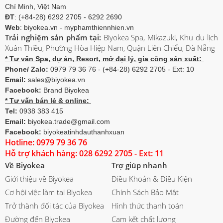
Chí Minh, Việt Nam
ĐT
: (+84-28) 6292 2705 - 6292 2690
Web
: biyokea.vn - myphamthiennhien.vn
Trải nghiệm sản phẩm tại:
Biyokea Spa, Mikazuki, Khu du lịch
Xuân Thiều, Phường Hòa Hiệp Nam, Quận Liên Chiểu, Đà Nẵng
* Tư vấn Spa, dự án, Resort, mở đại lý, gia công sản xuất:
Phone/ Zalo:
0979 79 36 76 - (+84-28) 6292 2705 - Ext: 10
Email:
sales@biyokea.vn
Facebook:
Brand Biyokea
* Tư vấn bán lẻ & online:
Tel:
0938 383 415
Email:
biyokea.trade@gmail.com
Facebook:
biyokeatinhdauthanhxuan
Hotline: 0979 79 36 76
Hỗ trợ khách hàng: 028 6292 2705 - Ext: 11
Về Biyokea
Trợ giúp nhanh
Giới thiệu về Biyokea
Điều Khoản & Điều Kiện
Cơ hội việc làm tại Biyokea
Chính Sách Bảo Mật
Trở thành đối tác của Biyokea
Hình thức thanh toán
Đường đến Biyokea
Cam kết chất lượng