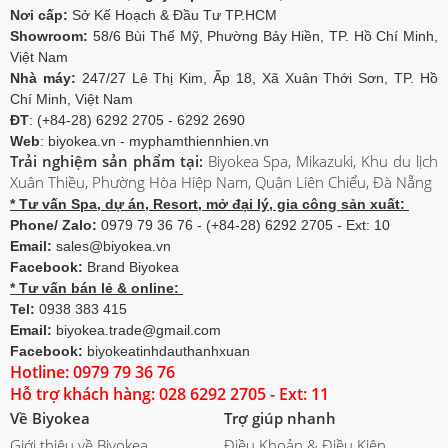
Nơi cấp:
Sở Kế Hoạch & Đầu Tư TP.HCM
Showroom:
58/6 Bùi Thế Mỹ, Phường Bảy Hiền, TP. Hồ Chí Minh,
Việt Nam
Nhà máy:
247/27 Lê Thị Kim, Ấp 18, Xã Xuân Thới Sơn, TP. Hồ
Chí Minh, Việt Nam
ĐT
: (+84-28) 6292 2705 - 6292 2690
Web
: biyokea.vn - myphamthiennhien.vn
Trải nghiệm sản phẩm tại:
Biyokea Spa, Mikazuki, Khu du lịch
Xuân Thiều, Phường Hòa Hiệp Nam, Quận Liên Chiểu, Đà Nẵng
* Tư vấn Spa, dự án, Resort, mở đại lý, gia công sản xuất:
Phone/ Zalo:
0979 79 36 76 - (+84-28) 6292 2705 - Ext: 10
Email:
sales@biyokea.vn
Facebook:
Brand Biyokea
* Tư vấn bán lẻ & online:
Tel:
0938 383 415
Email:
biyokea.trade@gmail.com
Facebook:
biyokeatinhdauthanhxuan
Hotline: 0979 79 36 76
Hỗ trợ khách hàng: 028 6292 2705 - Ext: 11
Về Biyokea
Trợ giúp nhanh
Giới thiệu về Biyokea
Điều Khoản & Điều Kiện