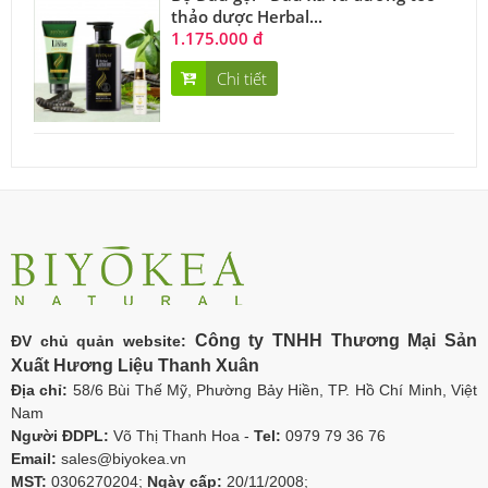
thảo dược Herbal...
1.175.000 đ
Chi tiết
Công ty TNHH Thương Mại Sản
ĐV chủ quản website:
Xuất Hương Liệu Thanh Xuân
Địa chỉ:
58/6 Bùi Thế Mỹ, Phường Bảy Hiền, TP. Hồ Chí Minh, Việt
Nam
Người ĐDPL:
Võ Thị Thanh Hoa -
Tel:
0979 79 36 76
Email:
sales@biyokea.vn
MST:
0306270204;
Ngày cấp:
20/11/2008;