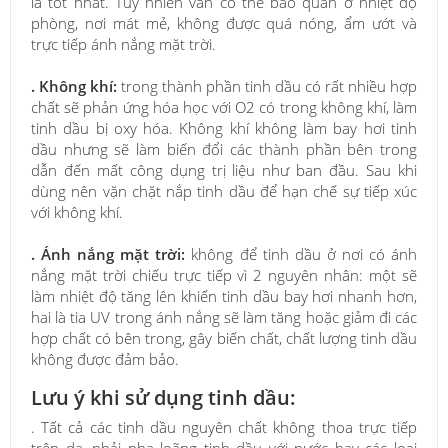
là tốt nhất. Tuy nhiên vẫn có thể bảo quản ở nhiệt độ
phòng, nơi mát mẻ, không được quá nóng, ẩm ướt và
trực tiếp ánh nắng mặt trời.
. Không khí:
trong thành phần tinh dầu có rất nhiều hợp
chất sẽ phản ứng hóa học với O2 có trong không khí, làm
tinh dầu bị oxy hóa. Không khí không làm bay hơi tinh
dầu nhưng sẽ làm biến đổi các thành phần bên trong
dẫn đến mất công dụng trị liệu như ban đầu. Sau khi
dùng nên vặn chặt nắp tinh dầu để hạn chế sự tiếp xúc
với không khí.
. Ánh nắng mặt trời:
không để tinh dầu ở nơi có ánh
nắng mặt trời chiếu trực tiếp vì 2 nguyên nhân: một sẽ
làm nhiệt độ tăng lên khiến tinh dầu bay hơi nhanh hơn,
hai là tia UV trong ánh nắng sẽ làm tăng hoặc giảm đi các
hợp chất có bên trong, gây biến chất, chất lượng tinh dầu
không được đảm bảo.
Lưu ý khi sử dụng tinh dầu:
. Tất cả các tinh dầu nguyên chất không thoa trực tiếp