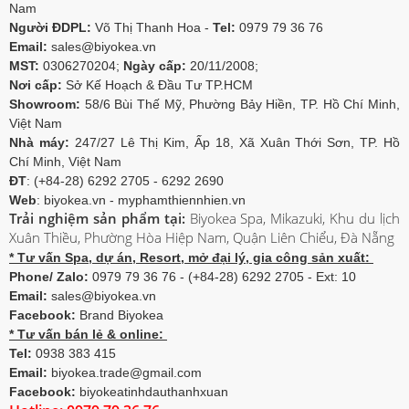
Nam
Người ĐDPL:
Võ Thị Thanh Hoa -
Tel:
0979 79 36 76
Email:
sales@biyokea.vn
MST:
0306270204;
Ngày cấp:
20/11/2008;
Nơi cấp:
Sở Kế Hoạch & Đầu Tư TP.HCM
Showroom:
58/6 Bùi Thế Mỹ, Phường Bảy Hiền, TP. Hồ Chí Minh,
Việt Nam
Nhà máy:
247/27 Lê Thị Kim, Ấp 18, Xã Xuân Thới Sơn, TP. Hồ
Chí Minh, Việt Nam
ĐT
: (+84-28) 6292 2705 - 6292 2690
Web
: biyokea.vn - myphamthiennhien.vn
Trải nghiệm sản phẩm tại:
Biyokea Spa, Mikazuki, Khu du lịch
Xuân Thiều, Phường Hòa Hiệp Nam, Quận Liên Chiểu, Đà Nẵng
* Tư vấn Spa, dự án, Resort, mở đại lý, gia công sản xuất:
Phone/ Zalo:
0979 79 36 76 - (+84-28) 6292 2705 - Ext: 10
Email:
sales@biyokea.vn
Facebook:
Brand Biyokea
* Tư vấn bán lẻ & online:
Tel:
0938 383 415
Email:
biyokea.trade@gmail.com
Facebook:
biyokeatinhdauthanhxuan