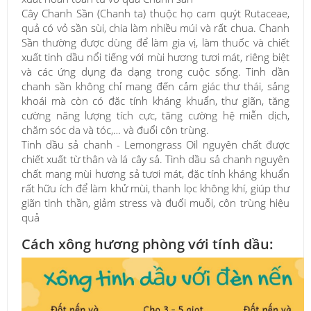
Cây Chanh Sần (Chanh ta) thuộc họ cam quýt Rutaceae,
quả có vỏ sần sùi, chia làm nhiều múi và rất chua. Chanh
Sần thường được dùng để làm gia vị, làm thuốc và chiết
xuất tinh dầu nổi tiếng với mùi hương tươi mát, riêng biệt
và các ứng dụng đa dạng trong cuộc sống. Tinh dần
chanh sần không chỉ mang đến cảm giác thư thái, sảng
khoái mà còn có đặc tính kháng khuẩn, thư giãn, tăng
cường năng lượng tích cực, tăng cường hệ miễn dịch,
chăm sóc da và tóc,… và đuổi côn trùng.
Tinh dầu sả chanh - Lemongrass Oil nguyên chất được
chiết xuất từ thân và lá cây sả. Tinh dầu sả chanh nguyên
chất mang mùi hương sả tươi mát, đặc tính kháng khuẩn
rất hữu ích để làm khử mùi, thanh lọc không khí, giúp thư
giãn tinh thần, giảm stress và đuổi muỗi, côn trùng hiệu
quả
Cách xông hương phòng với tính dầu: