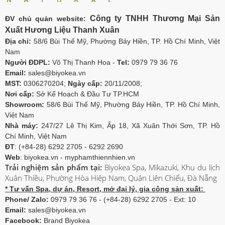
Công ty TNHH Thương Mại Sản
ĐV chủ quản website:
Xuất Hương Liệu Thanh Xuân
Địa chỉ:
58/6 Bùi Thế Mỹ, Phường Bảy Hiền, TP. Hồ Chí Minh, Việt
Nam
Người ĐDPL:
Võ Thị Thanh Hoa -
Tel:
0979 79 36 76
Email:
sales@biyokea.vn
MST:
0306270204;
Ngày cấp:
20/11/2008;
Nơi cấp:
Sở Kế Hoạch & Đầu Tư TP.HCM
Showroom:
58/6 Bùi Thế Mỹ, Phường Bảy Hiền, TP. Hồ Chí Minh,
Việt Nam
Nhà máy:
247/27 Lê Thị Kim, Ấp 18, Xã Xuân Thới Sơn, TP. Hồ
Chí Minh, Việt Nam
ĐT
: (+84-28) 6292 2705 - 6292 2690
Web
: biyokea.vn - myphamthiennhien.vn
Trải nghiệm sản phẩm tại:
Biyokea Spa, Mikazuki, Khu du lịch
Xuân Thiều, Phường Hòa Hiệp Nam, Quận Liên Chiểu, Đà Nẵng
* Tư vấn Spa, dự án, Resort, mở đại lý, gia công sản xuất:
Phone/ Zalo:
0979 79 36 76 - (+84-28) 6292 2705 - Ext: 10
Email:
sales@biyokea.vn
Facebook:
Brand Biyokea