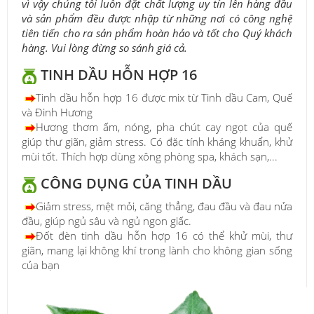
vì vậy chúng tôi luôn đặt chất lượng uy tín lên hàng đầu
và sản phẩm đều được nhập từ những nơi có công nghệ
tiên tiến cho ra sản phẩm hoàn hảo và tốt cho Quý khách
hàng. Vui lòng đừng so sánh giá cả.
TINH DẦU HỖN HỢP 16
Tinh dầu hỗn hợp 16 được mix từ Tinh dầu Cam, Quế
và Đinh Hương
Hương thơm ấm, nóng, pha chút cay ngọt của quế
giúp thư giãn, giảm stress. Có đặc tính kháng khuẩn, khử
mùi tốt. Thích hợp dùng xông phòng spa, khách sạn,...
CÔNG DỤNG CỦA TINH DẦU
Giảm stress, mệt mỏi, căng thẳng, đau đầu và đau nửa
đầu, giúp ngủ sâu và ngủ ngon giấc.
Đốt đèn tinh dầu hỗn hợp 16 có thể khử mùi, thư
giãn, mang lại không khí trong lành cho không gian sống
của bạn