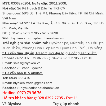
MST:
0306270204;
Ngày cấp:
20/11/2008;
Nơi cấp:
Sở Kế Hoạch & Đầu Tư TP.HCM
Showroom:
58/6 Bùi Thế Mỹ, Phường Bảy Hiền, TP. Hồ Chí Minh,
Việt Nam
Nhà máy:
247/27 Lê Thị Kim, Ấp 18, Xã Xuân Thới Sơn, TP. Hồ
Chí Minh, Việt Nam
ĐT
: (+84-28) 6292 2705 - 6292 2690
Web
: biyokea.vn - myphamthiennhien.vn
Trải nghiệm sản phẩm tại:
Biyokea Spa, Mikazuki, Khu du lịch
Xuân Thiều, Phường Hòa Hiệp Nam, Quận Liên Chiểu, Đà Nẵng
* Tư vấn Spa, dự án, Resort, mở đại lý, gia công sản xuất:
Phone/ Zalo:
0979 79 36 76 - (+84-28) 6292 2705 - Ext: 10
Email:
sales@biyokea.vn
Facebook:
Brand Biyokea
* Tư vấn bán lẻ & online:
Tel:
0938 383 415
Email:
biyokea.trade@gmail.com
Facebook:
biyokeatinhdauthanhxuan
Hotline: 0979 79 36 76
Hỗ trợ khách hàng: 028 6292 2705 - Ext: 11
Về Biyokea
Trợ giúp nhanh