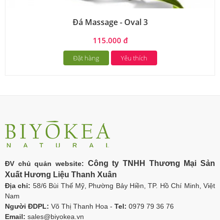
Đá Massage - Oval 3
115.000 đ
Đặt hàng
Yêu thích
Công ty TNHH Thương Mại Sản
ĐV chủ quản website:
Xuất Hương Liệu Thanh Xuân
Địa chỉ:
58/6 Bùi Thế Mỹ, Phường Bảy Hiền, TP. Hồ Chí Minh, Việt
Nam
Người ĐDPL:
Võ Thị Thanh Hoa -
Tel:
0979 79 36 76
Email:
sales@biyokea.vn