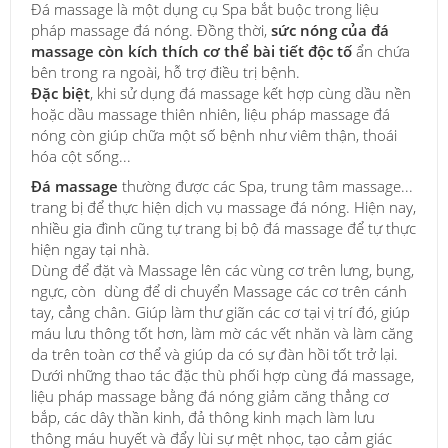
Đá massage là một dụng cụ Spa bắt buộc trong liệu
pháp massage đá nóng. Đồng thời,
sức nóng của đá
massage còn kích thích cơ thể bài tiết độc tố
ẩn chứa
bên trong ra ngoài, hỗ trợ điều trị bệnh.
Đặc biệt
, khi sử dụng đá massage kết hợp cùng dầu nền
hoặc dầu massage thiên nhiên, liệu pháp massage đá
nóng còn giúp chữa một số bệnh như viêm thận, thoái
hóa cột sống...
Đá massage
thường được các Spa, trung tâm massage...
trang bị để thực hiện dịch vụ massage đá nóng. Hiện nay,
nhiều gia đình cũng tự trang bị bộ đá massage để tự thực
hiện ngay tại nhà.
Dùng để đặt và Massage lên các vùng cơ trên lưng, bụng,
ngực, còn dùng để di chuyển Massage các cơ trên cánh
tay, cẳng chân. Giúp làm thư giãn các cơ tại vị trí đó, giúp
máu lưu thông tốt hơn, làm mờ các vết nhăn và làm căng
da trên toàn cơ thể và giúp da có sự đàn hồi tốt trở lại.
Dưới những thao tác đặc thù phối hợp cùng đá massage,
liệu pháp massage bằng đá nóng giảm căng thẳng cơ
bắp, các dây thần kinh, đả thông kinh mạch làm lưu
thông máu huyết và đẩy lùi sự mệt nhọc, tạo cảm giác