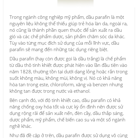
Trong ngành công nghiệp mỹ phẩm, dầu parafin là một
nguyên liệu không thể thiếu giúp trẻ hóa làn da, ngoài ra,
nó cũng là thành phần quen thuộc để sản xuất ra dầu
gió và các chế phẩm dược, sản phẩm chăm sóc da khác.
Tùy vào từng mục đích sử dụng của mỗi lĩnh vực, dầu
parafin sẽ mang đến những tác dụng riêng biệt.
Dầu parafin (hay còn được gọi là dầu trắng) là chế phẩm
từ dầu thô tinh khiết được phát hiện vào lần đầu tiên vào
năm 1828, thường tồn tại dưới dạng lỏng hoặc rắn trong
suốt không màu, không mùi, không vị. Nó có khả năng
hòa tan trong este, chloroform, xăng và benzen nhưng
không tan được trong nước và ethanol.
Bên cạnh đó, với độ tinh khiết cao, dầu parafin có khả
năng chống oxy hóa tốt và cực kỳ ổn định nên được sử
dụng rộng rãi để sản xuất nến, đèn cầy, dầu thắp sáng,
dược phẩm, mỹ phẩm, chế biến cao su và một số ngành
nghề khác.
Như đã đề cập ở trên, dầu parafin được sử dụng vô cùng