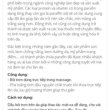
phổ biến trong ngành công nghiệp làm đẹp và sản xuất
mỹ phẩm. Các loại protein và vitamin có trong parafin
dạng lỏng (hay còn gọi là paraffin oil) sẽ có tác dụng cung
cấp độ ẩm giúp làn da trở nên săn chắc, mịn màng và
trắng sáng hơn. Đồng thời, nó cũng có công dụng trở
thành tá dược sản xuất ra các loại thuốc mỡ chuyên điều
trị tình trạng da khô, bệnh vảy cá hoặc tăng sừng hóa ở
trên da.
Đặc biệt trong những năm gần đây, các sản phẩm son
môi, kem chống nắng, kem dưỡng da, mỹ phẩm trang
điểm,... có thành phần chứa parafin đã được nhiều khách
hàng ưu ái lựa chọn bởi vì những công dụng tuyệt vời mà
nó đem lại cho làn da.
Công dụng:
- Bôi trơn dùng trực tiếp trong massage.
- Pha loãng tinh dầu nguyên chất trước khi thoa trực tiếp
lên da, lưu giữ hương thơm giúp thư giãn
Cách sử dụng:
Dầu bôi trơn trên da giúp thao tác mát-xa dễ dàng, cho vài
giọt tinh dầu vào hai lòng bàn tay xoa đều. Sau đó