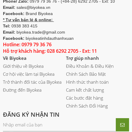
Phone/ Zalo:
0979 79 36 76 - (+84-28) 6292 2705 - Ext: 10
Email:
sales@biyokea.vn
Facebook:
Brand Biyokea
* Tư vấn bán lẻ & online:
Tel:
0938 383 415
Email:
biyokea.trade@gmail.com
Facebook:
biyokeatinhdauthanhxuan
Hotline: 0979 79 36 76
Hỗ trợ khách hàng: 028 6292 2705 - Ext: 11
Về Biyokea
Trợ giúp nhanh
Giới thiệu về Biyokea
Điều Khoản & Điều Kiện
Cơ hội việc làm tại Biyokea
Chính Sách Bảo Mật
Trở thành đối tác của Biyokea
Hình thức thanh toán
Đường đến Biyokea
Cam kết chất lượng
Các bước đặt hàng
Chính Sách Đổi Hàng
ĐĂNG KÝ NHẬN TIN