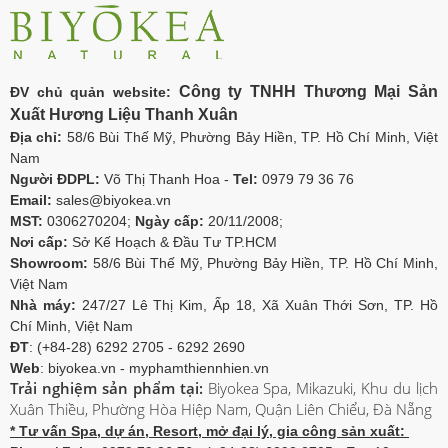
Công ty TNHH Thương Mại Sản
ĐV chủ quản website:
Xuất Hương Liệu Thanh Xuân
Địa chỉ:
58/6 Bùi Thế Mỹ, Phường Bảy Hiền, TP. Hồ Chí Minh, Việt
Nam
Người ĐDPL:
Võ Thị Thanh Hoa -
Tel:
0979 79 36 76
Email:
sales@biyokea.vn
MST:
0306270204;
Ngày cấp:
20/11/2008;
Nơi cấp:
Sở Kế Hoạch & Đầu Tư TP.HCM
Showroom:
58/6 Bùi Thế Mỹ, Phường Bảy Hiền, TP. Hồ Chí Minh,
Việt Nam
Nhà máy:
247/27 Lê Thị Kim, Ấp 18, Xã Xuân Thới Sơn, TP. Hồ
Chí Minh, Việt Nam
ĐT
: (+84-28) 6292 2705 - 6292 2690
Web
: biyokea.vn - myphamthiennhien.vn
Trải nghiệm sản phẩm tại:
Biyokea Spa, Mikazuki, Khu du lịch
Xuân Thiều, Phường Hòa Hiệp Nam, Quận Liên Chiểu, Đà Nẵng
* Tư vấn Spa, dự án, Resort, mở đại lý, gia công sản xuất: