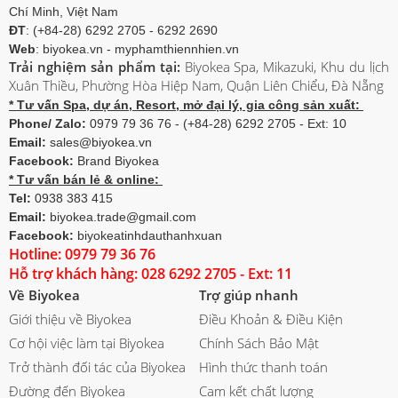
Chí Minh, Việt Nam
ĐT
: (+84-28) 6292 2705 - 6292 2690
Web
: biyokea.vn - myphamthiennhien.vn
Trải nghiệm sản phẩm tại:
Biyokea Spa, Mikazuki, Khu du lịch
Xuân Thiều, Phường Hòa Hiệp Nam, Quận Liên Chiểu, Đà Nẵng
* Tư vấn Spa, dự án, Resort, mở đại lý, gia công sản xuất:
Phone/ Zalo:
0979 79 36 76 - (+84-28) 6292 2705 - Ext: 10
Email:
sales@biyokea.vn
Facebook:
Brand Biyokea
* Tư vấn bán lẻ & online:
Tel:
0938 383 415
Email:
biyokea.trade@gmail.com
Facebook:
biyokeatinhdauthanhxuan
Hotline: 0979 79 36 76
Hỗ trợ khách hàng: 028 6292 2705 - Ext: 11
Về Biyokea
Trợ giúp nhanh
Giới thiệu về Biyokea
Điều Khoản & Điều Kiện
Cơ hội việc làm tại Biyokea
Chính Sách Bảo Mật
Trở thành đối tác của Biyokea
Hình thức thanh toán
Đường đến Biyokea
Cam kết chất lượng