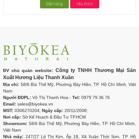
Đặt hàng
Yêu thích
Công ty TNHH Thương Mại Sản
ĐV chủ quản website:
Xuất Hương Liệu Thanh Xuân
Địa chỉ:
58/6 Bùi Thế Mỹ, Phường Bảy Hiền, TP. Hồ Chí Minh, Việt
Nam
Người ĐDPL:
Võ Thị Thanh Hoa -
Tel:
0979 79 36 76
Email:
sales@biyokea.vn
MST:
0306270204;
Ngày cấp:
20/11/2008;
Nơi cấp:
Sở Kế Hoạch & Đầu Tư TP.HCM
Showroom:
58/6 Bùi Thế Mỹ, Phường Bảy Hiền, TP. Hồ Chí Minh,
Việt Nam
Nhà máy:
247/27 Lê Thị Kim, Ấp 18, Xã Xuân Thới Sơn, TP. Hồ