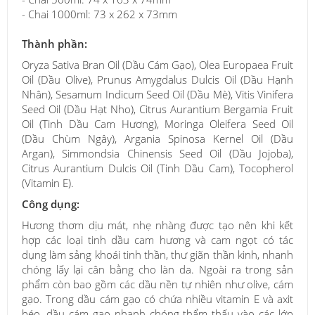
- Chai 1000ml: 73 x 262 x 73mm
Thành phần:
Oryza Sativa Bran Oil (Dầu Cám Gạo), Olea Europaea Fruit
Oil (Dầu Olive), Prunus Amygdalus Dulcis Oil (Dầu Hạnh
Nhân), Sesamum Indicum Seed Oil (Dầu Mè), Vitis Vinifera
Seed Oil (Dầu Hạt Nho), Citrus Aurantium Bergamia Fruit
Oil (Tinh Dầu Cam Hương), Moringa Oleifera Seed Oil
(Dầu Chùm Ngây), Argania Spinosa Kernel Oil (Dầu
Argan), Simmondsia Chinensis Seed Oil (Dầu Jojoba),
Citrus Aurantium Dulcis Oil (Tinh Dầu Cam), Tocopherol
(Vitamin E).
Công dụng:
Hương thơm dịu mát, nhẹ nhàng được tạo nên khi kết
hợp các loại tinh dầu cam hương và cam ngọt có tác
dụng làm sảng khoái tinh thần, thư giãn thần kinh, nhanh
chóng lấy lại cân bằng cho làn da. Ngoài ra trong sản
phẩm còn bao gồm các dầu nền tự nhiên như olive, cám
gạo. Trong dầu cám gạo có chứa nhiều vitamin E và axit
béo, dầu cám gạo nhanh chóng thẩm thấu vào các lớp