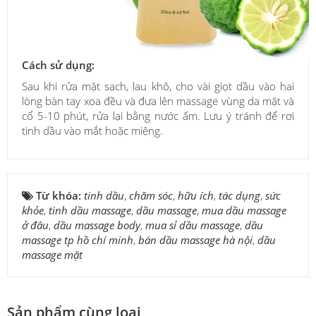
Cách sử dụng:
Sau khi rửa mặt sạch, lau khô, cho vài giọt dầu vào hai
lòng bàn tay xoa đều và đưa lên massage vùng da mặt và
cổ 5-10 phút, rửa lại bằng nước ấm. Lưu ý tránh để rơi
tinh dầu vào mắt hoặc miệng.
Từ khóa:
tinh dầu
,
chăm sóc
,
hữu ích
,
tác dụng
,
sức
khỏe
,
tinh dầu massage
,
dầu massage
,
mua dầu massage
ở đâu
,
dầu massage body
,
mua sỉ dầu massage
,
dầu
massage tp hồ chí minh
,
bán dầu massage hà nội
,
dầu
massage mặt
Sản phẩm cùng loại