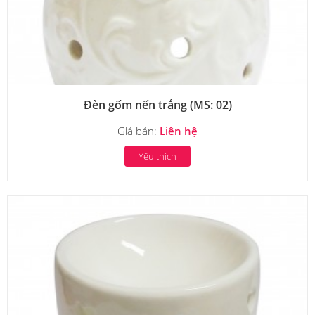
Đèn gốm nến trắng (MS: 02)
Giá bán:
Liên hệ
Yêu thích