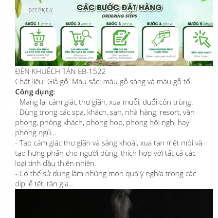
ĐÈN KHUẾCH TÁN EB-1522
Chất liệu: Giả gỗ. Màu sắc: màu gỗ sáng và màu gỗ tối
Công dụng:
- Mang lại cảm giác thư giãn, xua muỗi, đuổi côn trùng.
- Dùng trong các spa, khách, sạn, nhà hàng, resort, văn
phòng, phòng khách, phòng họp, phòng hội nghị hay
phòng ngủ…
- Tạo cảm giác thư giãn và sảng khoái, xua tan mệt mỏi và
tạo hưng phấn cho người dùng, thích hợp với tất cả các
loại tinh dầu thiên nhiên.
- Có thể sử dụng làm những món quà ý nghĩa trong các
dịp lễ tết, tân gia…