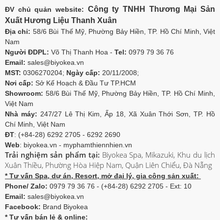
Công ty TNHH Thương Mại Sản
ĐV chủ quản website:
Xuất Hương Liệu Thanh Xuân
Địa chỉ:
58/6 Bùi Thế Mỹ, Phường Bảy Hiền, TP. Hồ Chí Minh, Việt
Nam
Người ĐDPL:
Võ Thị Thanh Hoa -
Tel:
0979 79 36 76
Email:
sales@biyokea.vn
MST:
0306270204;
Ngày cấp:
20/11/2008;
Nơi cấp:
Sở Kế Hoạch & Đầu Tư TP.HCM
Showroom:
58/6 Bùi Thế Mỹ, Phường Bảy Hiền, TP. Hồ Chí Minh,
Việt Nam
Nhà máy:
247/27 Lê Thị Kim, Ấp 18, Xã Xuân Thới Sơn, TP. Hồ
Chí Minh, Việt Nam
ĐT
: (+84-28) 6292 2705 - 6292 2690
Web
: biyokea.vn - myphamthiennhien.vn
Trải nghiệm sản phẩm tại:
Biyokea Spa, Mikazuki, Khu du lịch
Xuân Thiều, Phường Hòa Hiệp Nam, Quận Liên Chiểu, Đà Nẵng
* Tư vấn Spa, dự án, Resort, mở đại lý, gia công sản xuất:
Phone/ Zalo:
0979 79 36 76 - (+84-28) 6292 2705 - Ext: 10
Email:
sales@biyokea.vn
Facebook:
Brand Biyokea
* Tư vấn bán lẻ & online: