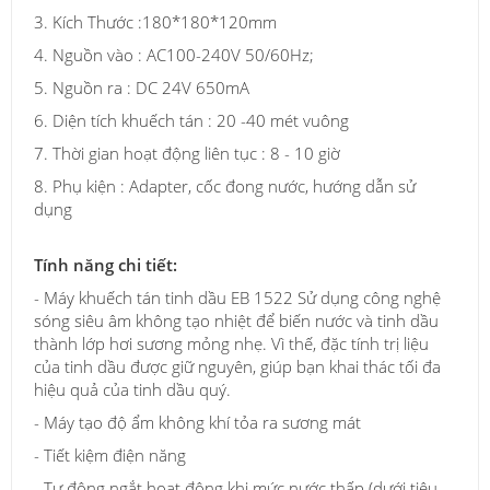
3. Kích Thước :180*180*120mm
4. Nguồn vào : AC100-240V 50/60Hz;
5. Nguồn ra : DC 24V 650mA
6. Diện tích khuếch tán : 20 -40 mét vuông
7. Thời gian hoạt động liên tục : 8 - 10 giờ
8. Phụ kiện : Adapter, cốc đong nước, hướng dẫn sử
dụng
Tính năng chi tiết:
- Máy khuếch tán tinh dầu EB 1522 Sử dụng công nghệ
sóng siêu âm không tạo nhiệt để biến nước và tinh dầu
thành lớp hơi sương mỏng nhẹ. Vì thế, đặc tính trị liệu
của tinh dầu được giữ nguyên, giúp bạn khai thác tối đa
hiệu quả của tinh dầu quý.
- Máy tạo độ ẩm không khí tỏa ra sương mát
- Tiết kiệm điện năng
- Tự động ngắt hoạt động khi mức nước thấp (dưới tiêu