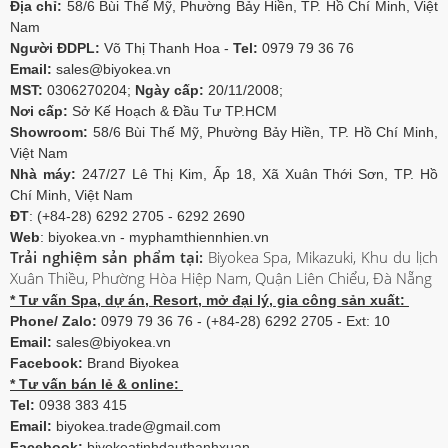
Địa chỉ:
58/6 Bùi Thế Mỹ, Phường Bảy Hiền, TP. Hồ Chí Minh, Việt
Nam
Người ĐDPL:
Võ Thị Thanh Hoa -
Tel:
0979 79 36 76
Email:
sales@biyokea.vn
MST:
0306270204;
Ngày cấp:
20/11/2008;
Nơi cấp:
Sở Kế Hoạch & Đầu Tư TP.HCM
Showroom:
58/6 Bùi Thế Mỹ, Phường Bảy Hiền, TP. Hồ Chí Minh,
Việt Nam
Nhà máy:
247/27 Lê Thị Kim, Ấp 18, Xã Xuân Thới Sơn, TP. Hồ
Chí Minh, Việt Nam
ĐT
: (+84-28) 6292 2705 - 6292 2690
Web
: biyokea.vn - myphamthiennhien.vn
Trải nghiệm sản phẩm tại:
Biyokea Spa, Mikazuki, Khu du lịch
Xuân Thiều, Phường Hòa Hiệp Nam, Quận Liên Chiểu, Đà Nẵng
* Tư vấn Spa, dự án, Resort, mở đại lý, gia công sản xuất:
Phone/ Zalo:
0979 79 36 76 - (+84-28) 6292 2705 - Ext: 10
Email:
sales@biyokea.vn
Facebook:
Brand Biyokea
* Tư vấn bán lẻ & online:
Tel:
0938 383 415
Email:
biyokea.trade@gmail.com
Facebook:
biyokeatinhdauthanhxuan