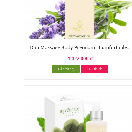
Dầu Massage Body Premium - Comfortable...
1.422.000 đ
Đặt hàng
Yêu thích