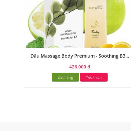
Dầu Massage Body Premium - Soothing B3...
426.000 đ
Đặt hàng
Yêu thích