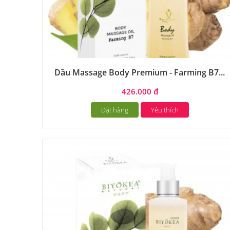
Dầu Massage Body Premium - Farming B7...
426.000 đ
Đặt hàng
Yêu thích