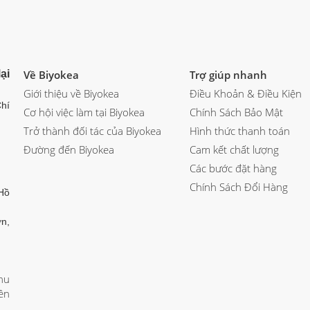
ại
Về Biyokea
Trợ giúp nhanh
Giới thiệu về Biyokea
Điều Khoản & Điều Kiện
hí
Cơ hội việc làm tại Biyokea
Chính Sách Bảo Mật
Trở thành đối tác của Biyokea
Hình thức thanh toán
Đường đến Biyokea
Cam kết chất lượng
Các bước đặt hàng
Chính Sách Đổi Hàng
Hồ
n,
hu
ên