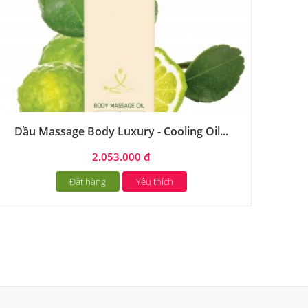
Dầu Massage Body Luxury - Cooling Oil...
2.053.000 đ
Đặt hàng
Yêu thích