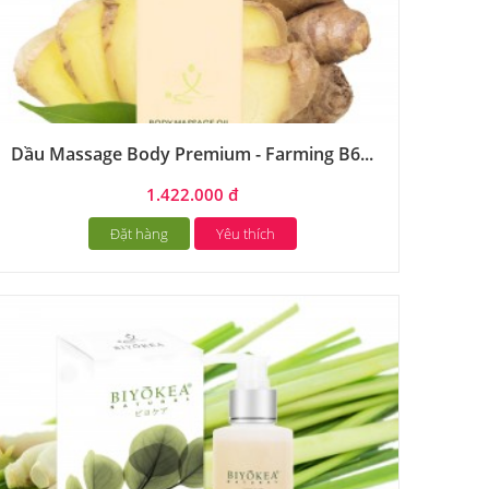
Dầu Massage Body Premium - Farming B6...
1.422.000 đ
Đặt hàng
Yêu thích