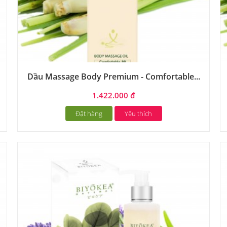
Dầu Massage Body Premium - Comfortable...
1.422.000 đ
Đặt hàng
Yêu thích