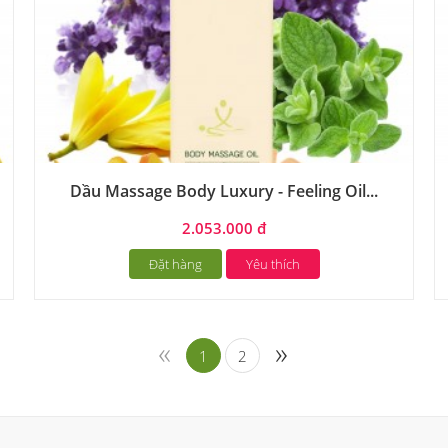
Dầu Massage Body Luxury - Feeling Oil...
2.053.000 đ
Đặt hàng
Yêu thích
«
»
1
2