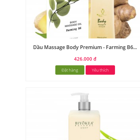
Dầu Massage Body Premium - Farming B6...
426.000 đ
Đặt hàng
Yêu thích