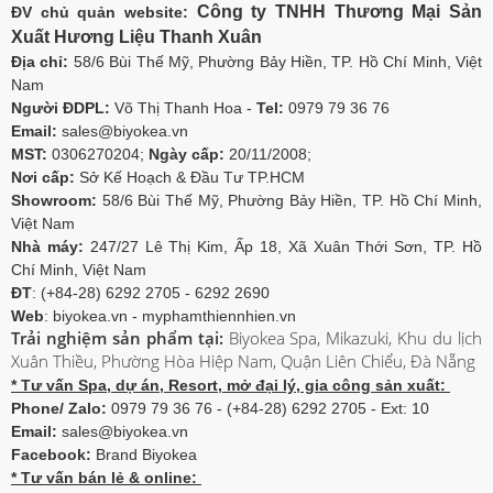
Công ty TNHH Thương Mại Sản
ĐV chủ quản website:
Xuất Hương Liệu Thanh Xuân
Địa chỉ:
58/6 Bùi Thế Mỹ, Phường Bảy Hiền, TP. Hồ Chí Minh, Việt
Nam
Người ĐDPL:
Võ Thị Thanh Hoa -
Tel:
0979 79 36 76
Email:
sales@biyokea.vn
MST:
0306270204;
Ngày cấp:
20/11/2008;
Nơi cấp:
Sở Kế Hoạch & Đầu Tư TP.HCM
Showroom:
58/6 Bùi Thế Mỹ, Phường Bảy Hiền, TP. Hồ Chí Minh,
Việt Nam
Nhà máy:
247/27 Lê Thị Kim, Ấp 18, Xã Xuân Thới Sơn, TP. Hồ
Chí Minh, Việt Nam
ĐT
: (+84-28) 6292 2705 - 6292 2690
Web
: biyokea.vn - myphamthiennhien.vn
Trải nghiệm sản phẩm tại:
Biyokea Spa, Mikazuki, Khu du lịch
Xuân Thiều, Phường Hòa Hiệp Nam, Quận Liên Chiểu, Đà Nẵng
* Tư vấn Spa, dự án, Resort, mở đại lý, gia công sản xuất:
Phone/ Zalo:
0979 79 36 76 - (+84-28) 6292 2705 - Ext: 10
Email:
sales@biyokea.vn
Facebook:
Brand Biyokea
* Tư vấn bán lẻ & online: