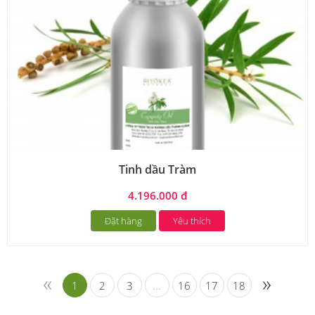
Tinh dầu Tràm
4.196.000 đ
Đặt hàng
Yêu thích
«
»
1
2
3
...
16
17
18