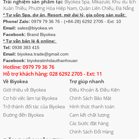
Trải nghiệm sản phẩm tại:
Biyokea Spa, Mikazuki, Khu du lịch
Xuân Thiều, Phường Hòa Hiệp Nam, Quận Liên Chiểu, Đà Nẵng
* Tư vấn Spa, dự án, Resort, mở đại lý, gia công sản xuất:
Phone/ Zalo:
0979 79 36 76 - (+84-28) 6292 2705 - Ext: 10
Email:
sales@biyokea.vn
Facebook:
Brand Biyokea
* Tư vấn bán lẻ & online:
Tel:
0938 383 415
Email:
biyokea.trade@gmail.com
Facebook:
biyokeatinhdauthanhxuan
Hotline: 0979 79 36 76
Hỗ trợ khách hàng: 028 6292 2705 - Ext: 11
Về Biyokea
Trợ giúp nhanh
Giới thiệu về Biyokea
Điều Khoản & Điều Kiện
Cơ hội việc làm tại Biyokea
Chính Sách Bảo Mật
Trở thành đối tác của Biyokea
Hình thức thanh toán
Đường đến Biyokea
Cam kết chất lượng
Các bước đặt hàng
Chính Sách Đổi Hàng