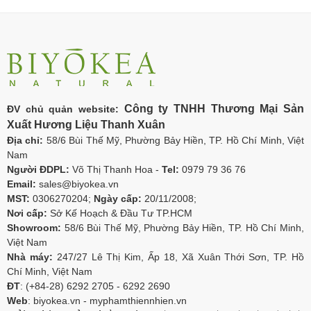
Công ty TNHH Thương Mại Sản
ĐV chủ quản website:
Xuất Hương Liệu Thanh Xuân
Địa chỉ:
58/6 Bùi Thế Mỹ, Phường Bảy Hiền, TP. Hồ Chí Minh, Việt
Nam
Người ĐDPL:
Võ Thị Thanh Hoa -
Tel:
0979 79 36 76
Email:
sales@biyokea.vn
MST:
0306270204;
Ngày cấp:
20/11/2008;
Nơi cấp:
Sở Kế Hoạch & Đầu Tư TP.HCM
Showroom:
58/6 Bùi Thế Mỹ, Phường Bảy Hiền, TP. Hồ Chí Minh,
Việt Nam
Nhà máy:
247/27 Lê Thị Kim, Ấp 18, Xã Xuân Thới Sơn, TP. Hồ
Chí Minh, Việt Nam
ĐT
: (+84-28) 6292 2705 - 6292 2690
Web
: biyokea.vn - myphamthiennhien.vn