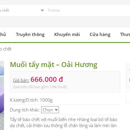
chủ
Truyền thông
Khuyến mãi
Cửa hàng
Thư
o chết
Muối tẩy mặt – Oải Hương
666.000 đ
Giá bán:
(Giá trên đã bao gồm 10% thuế)
K.lượng/D.tích:
1000g
Dung tích khác:
Tẩy tế bào chết với muối biển nhẹ nhàng loại bỏ tế bào
da chết, cải thiện lưu thông lỗ chân lông và làm mịn làn