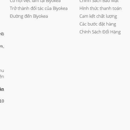
Cơ hội việc làm tại Biyokea
Chính Sách Bảo Mật
Trở thành đối tác của Biyokea
Hình thức thanh toán
Đường đến Biyokea
Cam kết chất lượng
Các bước đặt hàng
Chính Sách Đổi Hàng
Hồ
n,
hu
ên
ản
 10