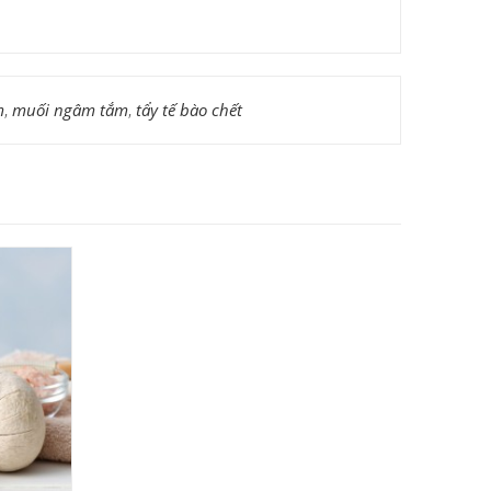
m
,
muối ngâm tắm
,
tẩy tế bào chết