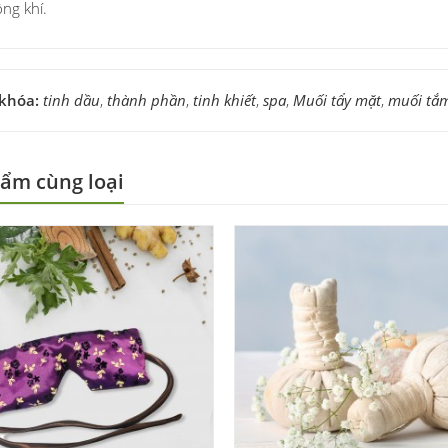
ông khí.
 khóa:
tinh dầu
,
thành phần
,
tinh khiết
,
spa
,
Muối tẩy mặt
,
muối tắ
ẩm cùng loại