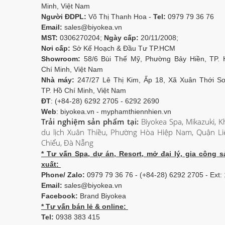
Minh, Việt Nam
Người ĐDPL:
Võ Thị Thanh Hoa -
Tel:
0979 79 36 76
Email:
sales@biyokea.vn
MST:
0306270204;
Ngày cấp:
20/11/2008;
Nơi cấp:
Sở Kế Hoạch & Đầu Tư TP.HCM
Showroom:
58/6 Bùi Thế Mỹ, Phường Bảy Hiền, TP. 
Chí Minh, Việt Nam
Nhà máy:
247/27 Lê Thị Kim, Ấp 18, Xã Xuân Thới Sơ
TP. Hồ Chí Minh, Việt Nam
ĐT
: (+84-28) 6292 2705 - 6292 2690
Web
: biyokea.vn - myphamthiennhien.vn
Trải nghiệm sản phẩm tại:
Biyokea Spa, Mikazuki, K
du lịch Xuân Thiều, Phường Hòa Hiệp Nam, Quận Li
Chiểu, Đà Nẵng
* Tư vấn Spa, dự án, Resort, mở đại lý, gia công s
xuất:
Phone/ Zalo:
0979 79 36 76 - (+84-28) 6292 2705 - Ext:
Email:
sales@biyokea.vn
Facebook:
Brand Biyokea
* Tư vấn bán lẻ & online:
Tel:
0938 383 415