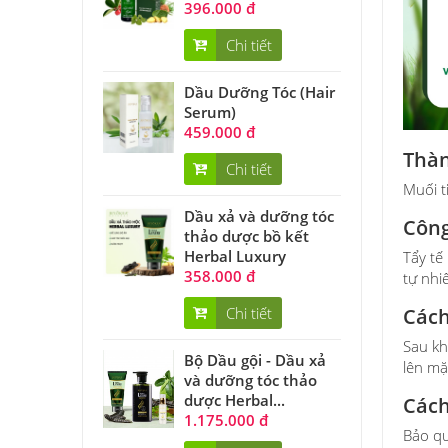
396.000 đ
Chi tiết
Dầu Dưỡng Tóc (Hair
Serum)
459.000 đ
Thàn
Chi tiết
Muối t
Dầu xả và dưỡng tóc
Côn
thảo dược bồ kết
Herbal Luxury
Tẩy tế
358.000 đ
tự nhi
Chi tiết
Cách
Sau kh
Bộ Dầu gội - Dầu xả
lên mặ
và dưỡng tóc thảo
dược Herbal...
Cách
1.175.000 đ
Bảo qu