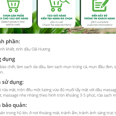
h phần:
inh khiết, tinh dầu Oải Hương
g dụng
 bào chết, làm sạch da dầu, làm sạch mụn trứng cá, mụn đầu đen, se
ên.
 sử dụng:
i rửa mặt, trộn đều một lượng vừa đủ muối tẩy mặt với dầu massa
t, massage nhẹ nhàng theo hình tròn khoảng 3-5 phút, rửa sạch m
 bảo quản:
ản trong hũ kín, ở nơi thoáng mát, tránh ẩm, tránh ánh sáng trực t