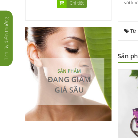
với kh
Chi tiết
Tích lũy điểm thưởng
Từ
Sản ph