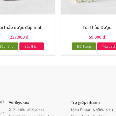
úi thảo dược đắp mắt
Túi Thảo Dược
237.000 đ
59.000 đ
Đặt hàng
Yêu thích
Đặt hàng
Yêu thíc
ại
Về Biyokea
Trợ giúp nhanh
Giới thiệu về Biyokea
Điều Khoản & Điều Kiện
hí