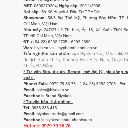
MST:
0306270204;
Ngày cấp:
20/11/2008;
Nơi cấp:
Sở Kế Hoạch & Đầu Tư TP.HCM
Showroom:
58/6 Bùi Thế Mỹ, Phường Bảy Hiền, TP. 
Chí Minh, Việt Nam
Nhà máy:
247/27 Lê Thị Kim, Ấp 18, Xã Xuân Thới Sơ
TP. Hồ Chí Minh, Việt Nam
ĐT
: (+84-28) 6292 2705 - 6292 2690
Web
: biyokea.vn - myphamthiennhien.vn
Trải nghiệm sản phẩm tại:
Biyokea Spa, Mikazuki, K
du lịch Xuân Thiều, Phường Hòa Hiệp Nam, Quận Li
Chiểu, Đà Nẵng
* Tư vấn Spa, dự án, Resort, mở đại lý, gia công s
xuất:
Phone/ Zalo:
0979 79 36 76 - (+84-28) 6292 2705 - Ext:
Email:
sales@biyokea.vn
Facebook:
Brand Biyokea
* Tư vấn bán lẻ & online:
Tel:
0938 383 415
Email:
biyokea.trade@gmail.com
Facebook:
biyokeatinhdauthanhxuan
Hotline: 0979 79 36 76