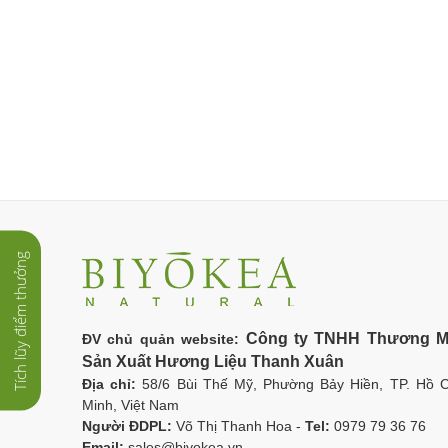
Tích lũy điểm thưởng
Công ty TNHH Thương M
ĐV chủ quản website:
Sản Xuất Hương Liệu Thanh Xuân
Địa chỉ:
58/6 Bùi Thế Mỹ, Phường Bảy Hiền, TP. Hồ C
Minh, Việt Nam
Người ĐDPL:
Võ Thị Thanh Hoa -
Tel:
0979 79 36 76
Email:
sales@biyokea.vn