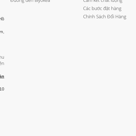
Đường đến Biyokea
Cam kết chất lượng
Các bước đặt hàng
Chính Sách Đổi Hàng
Hồ
n,
hu
ên
ản
 10