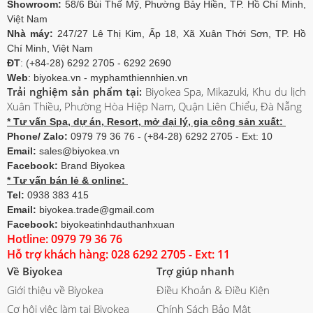
Showroom:
58/6 Bùi Thế Mỹ, Phường Bảy Hiền, TP. Hồ Chí Minh,
Việt Nam
Nhà máy:
247/27 Lê Thị Kim, Ấp 18, Xã Xuân Thới Sơn, TP. Hồ
Chí Minh, Việt Nam
ĐT
: (+84-28) 6292 2705 - 6292 2690
Web
: biyokea.vn - myphamthiennhien.vn
Trải nghiệm sản phẩm tại:
Biyokea Spa, Mikazuki, Khu du lịch
Xuân Thiều, Phường Hòa Hiệp Nam, Quận Liên Chiểu, Đà Nẵng
* Tư vấn Spa, dự án, Resort, mở đại lý, gia công sản xuất:
Phone/ Zalo:
0979 79 36 76 - (+84-28) 6292 2705 - Ext: 10
Email:
sales@biyokea.vn
Facebook:
Brand Biyokea
* Tư vấn bán lẻ & online:
Tel:
0938 383 415
Email:
biyokea.trade@gmail.com
Facebook:
biyokeatinhdauthanhxuan
Hotline: 0979 79 36 76
Hỗ trợ khách hàng: 028 6292 2705 - Ext: 11
Về Biyokea
Trợ giúp nhanh
Giới thiệu về Biyokea
Điều Khoản & Điều Kiện
Cơ hội việc làm tại Biyokea
Chính Sách Bảo Mật