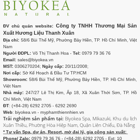
Công ty TNHH Thương Mại Sản
ĐV chủ quản website:
Xuất Hương Liệu Thanh Xuân
Địa chỉ:
58/6 Bùi Thế Mỹ, Phường Bảy Hiền, TP. Hồ Chí Minh, Việt
Nam
Người ĐDPL:
Võ Thị Thanh Hoa -
Tel:
0979 79 36 76
Email:
sales@biyokea.vn
MST:
0306270204;
Ngày cấp:
20/11/2008;
Nơi cấp:
Sở Kế Hoạch & Đầu Tư TP.HCM
Showroom:
58/6 Bùi Thế Mỹ, Phường Bảy Hiền, TP. Hồ Chí Minh,
Việt Nam
Nhà máy:
247/27 Lê Thị Kim, Ấp 18, Xã Xuân Thới Sơn, TP. Hồ
Chí Minh, Việt Nam
ĐT
: (+84-28) 6292 2705 - 6292 2690
Web
: biyokea.vn - myphamthiennhien.vn
Trải nghiệm sản phẩm tại:
Biyokea Spa, Mikazuki, Khu du lịch
Xuân Thiều, Phường Hòa Hiệp Nam, Quận Liên Chiểu, Đà Nẵng
* Tư vấn Spa, dự án, Resort, mở đại lý, gia công sản xuất:
Phone/ Zalo:
0979 79 36 76 - (+84-28) 6292 2705 - Ext: 10