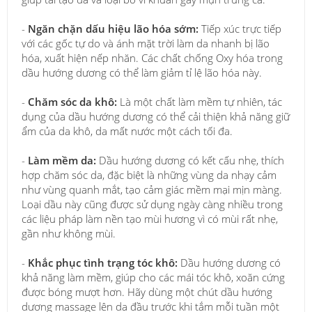
-
Ngăn chặn dấu hiệu lão hóa sớm:
Tiếp xúc trực tiếp
với các gốc tự do và ánh mặt trời làm da nhanh bị lão
hóa, xuất hiện nếp nhăn. Các chất chống Oxy hóa trong
dầu hướng dương có thể làm giảm tỉ lệ lão hóa này.
-
Chăm sóc da khô:
Là một chất làm mềm tự nhiên, tác
dụng của dầu hướng dương có thể cải thiện khả năng giữ
ẩm của da khô, da mất nước một cách tối đa.
-
Làm mềm da:
Dầu hướng dương có kết cấu nhẹ, thích
hợp chăm sóc da, đặc biệt là những vùng da nhạy cảm
như vùng quanh mắt, tạo cảm giác mềm mại mịn màng.
Loại dầu này cũng được sử dụng ngày càng nhiều trong
các liệu pháp làm nền tạo mùi hương vì có mùi rất nhẹ,
gần như không mùi.
-
Khắc phục tình trạng tóc khô:
Dầu hướng dương có
khả năng làm mềm, giúp cho các mái tóc khô, xoăn cứng
được bóng mượt hơn. Hãy dùng một chút dầu hướng
dương massage lên da đầu trước khi tắm mỗi tuần một