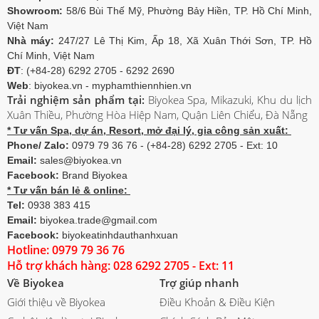
Showroom:
58/6 Bùi Thế Mỹ, Phường Bảy Hiền, TP. Hồ Chí Minh,
Việt Nam
Nhà máy:
247/27 Lê Thị Kim, Ấp 18, Xã Xuân Thới Sơn, TP. Hồ
Chí Minh, Việt Nam
ĐT
: (+84-28) 6292 2705 - 6292 2690
Web
: biyokea.vn - myphamthiennhien.vn
Trải nghiệm sản phẩm tại:
Biyokea Spa, Mikazuki, Khu du lịch
Xuân Thiều, Phường Hòa Hiệp Nam, Quận Liên Chiểu, Đà Nẵng
* Tư vấn Spa, dự án, Resort, mở đại lý, gia công sản xuất:
Phone/ Zalo:
0979 79 36 76 - (+84-28) 6292 2705 - Ext: 10
Email:
sales@biyokea.vn
Facebook:
Brand Biyokea
* Tư vấn bán lẻ & online:
Tel:
0938 383 415
Email:
biyokea.trade@gmail.com
Facebook:
biyokeatinhdauthanhxuan
Hotline: 0979 79 36 76
Hỗ trợ khách hàng: 028 6292 2705 - Ext: 11
Về Biyokea
Trợ giúp nhanh
Giới thiệu về Biyokea
Điều Khoản & Điều Kiện