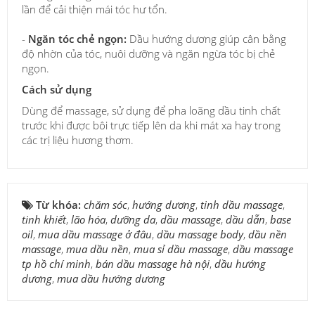
lần để cải thiện mái tóc hư tổn.
-
Ngăn tóc chẻ ngọn:
Dầu hướng dương giúp cân bằng
độ nhờn của tóc, nuôi dưỡng và ngăn ngừa tóc bị chẻ
ngọn.
Cách sử dụng
Dùng để massage, sử dụng để pha loãng dầu tinh chất
trước khi được bôi trực tiếp lên da khi mát xa hay trong
các trị liệu hương thơm.
Từ khóa:
chăm sóc
,
hướng dương
,
tinh dầu massage
,
tinh khiết
,
lão hóa
,
dưỡng da
,
dầu massage
,
dầu dẫn
,
base
oil
,
mua dầu massage ở đâu
,
dầu massage body
,
dầu nền
massage
,
mua dầu nền
,
mua sỉ dầu massage
,
dầu massage
tp hồ chí minh
,
bán dầu massage hà nội
,
dầu hướng
dương
,
mua dầu hướng dương