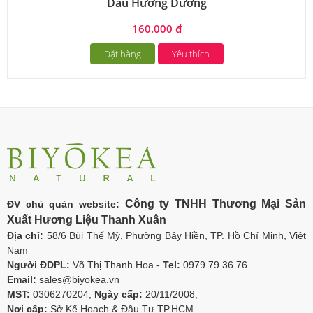
Dầu Hướng Dương
160.000 đ
Đặt hàng
Yêu thích
Công ty TNHH Thương Mại Sản
ĐV chủ quản website:
Xuất Hương Liệu Thanh Xuân
Địa chỉ:
58/6 Bùi Thế Mỹ, Phường Bảy Hiền, TP. Hồ Chí Minh, Việt
Nam
Người ĐDPL:
Võ Thị Thanh Hoa -
Tel:
0979 79 36 76
Email:
sales@biyokea.vn
MST:
0306270204;
Ngày cấp:
20/11/2008;
Nơi cấp:
Sở Kế Hoạch & Đầu Tư TP.HCM