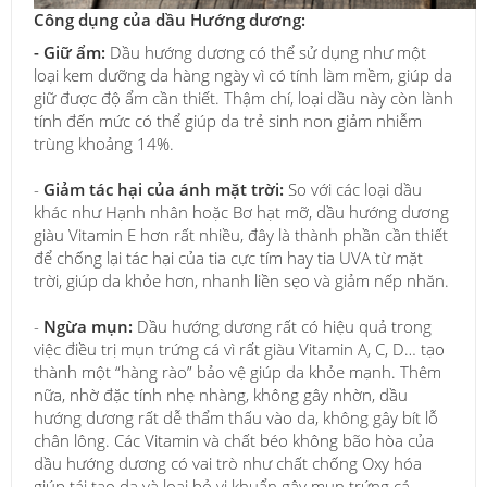
Công dụng của dầu Hướng dương:
- Giữ ẩm:
Dầu hướng dương có thể sử dụng như một
loại kem dưỡng da hàng ngày vì có tính làm mềm, giúp da
giữ được độ ẩm cần thiết. Thậm chí, loại dầu này còn lành
tính đến mức có thể giúp da trẻ sinh non giảm nhiễm
trùng khoảng 14%.
-
Giảm tác hại của ánh mặt trời:
So với các loại dầu
khác như Hạnh nhân hoặc Bơ hạt mỡ, dầu hướng dương
giàu Vitamin E hơn rất nhiều, đây là thành phần cần thiết
để chống lại tác hại của tia cực tím hay tia UVA từ mặt
trời, giúp da khỏe hơn, nhanh liền sẹo và giảm nếp nhăn.
-
Ngừa mụn:
Dầu hướng dương rất có hiệu quả trong
việc điều trị mụn trứng cá vì rất giàu Vitamin A, C, D… tạo
thành một “hàng rào” bảo vệ giúp da khỏe mạnh. Thêm
nữa, nhờ đặc tính nhẹ nhàng, không gây nhờn, dầu
hướng dương rất dễ thẩm thấu vào da, không gây bít lỗ
chân lông. Các Vitamin và chất béo không bão hòa của
dầu hướng dương có vai trò như chất chống Oxy hóa
giúp tái tạo da và loại bỏ vi khuẩn gây mụn trứng cá.