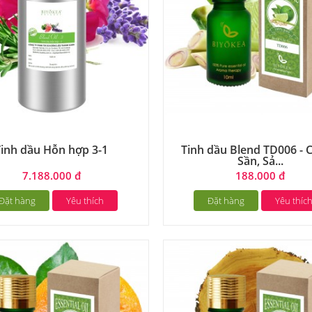
Tinh dầu Hỗn hợp 3-1
Tinh dầu Blend TD006 - 
Sần, Sả...
7.188.000 đ
188.000 đ
Đặt hàng
Yêu thích
Đặt hàng
Yêu thíc