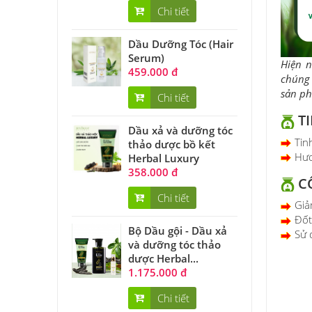
Chi tiết
Dầu Dưỡng Tóc (Hair
Serum)
Hiện n
459.000 đ
chúng 
sản ph
Chi tiết
TI
Dầu xả và dưỡng tóc
Tin
thảo dược bồ kết
Hươ
Herbal Luxury
358.000 đ
C
Chi tiết
Giả
Đốt
Bộ Dầu gội - Dầu xả
Sử 
và dưỡng tóc thảo
dược Herbal...
1.175.000 đ
Chi tiết