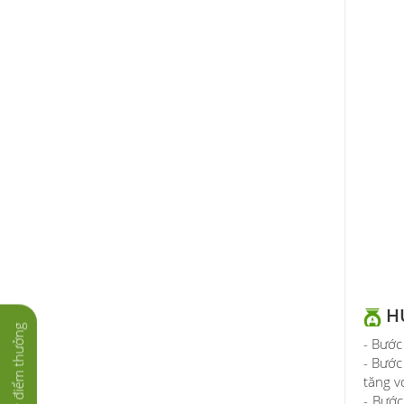
H
Tích lũy điểm thưởng
- Bước
- Bước
tăng v
- Bước