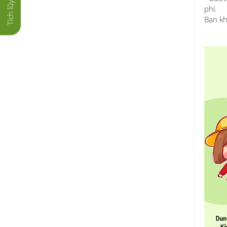
phí.
Bạn kh