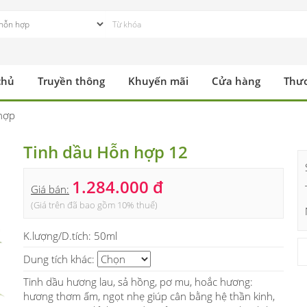
chủ
Truyền thông
Khuyến mãi
Cửa hàng
Thư
hợp
Tinh dầu Hỗn hợp 12
1.284.000 đ
Giá bán:
(Giá trên đã bao gồm 10% thuế)
K.lượng/D.tích:
50ml
Dung tích khác:
Tinh dầu hương lau, sả hồng, pơ mu, hoắc hương:
hương thơm ấm, ngọt nhẹ giúp cân bằng hệ thần kinh,