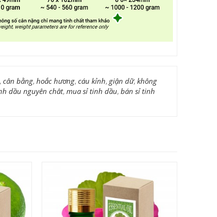
,
cân bằng
,
hoắc hương
,
cáu kỉnh
,
giận dữ
,
không
inh dầu nguyên chât
,
mua sỉ tinh dầu
,
bán sỉ tinh