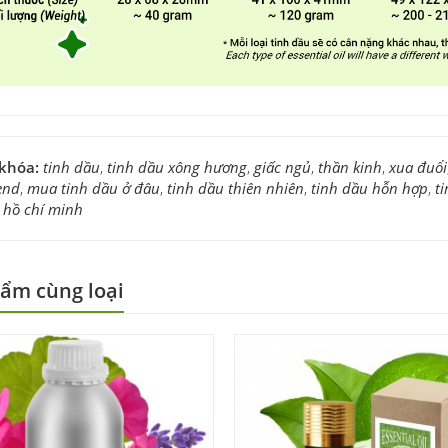
 khóa:
tinh dầu
,
tinh dầu xông hương
,
giấc ngủ
,
thần kinh
,
xua đuổi
end
,
mua tinh dầu ở đâu
,
tinh dầu thiên nhiên
,
tinh dầu hỗn hợp
,
t
 hồ chí minh
ẩm cùng loại