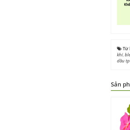
Từ
khí
,
bl
dầu tp
Sản ph