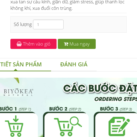
xua tan sự cáu kỉnh, giận dữ, giảm stress, giúp thanh lọc
không khí, xua đuổi côn trùng.
Số lượng
Thêm vào giỏ
Mua ngay
 TIẾT SẢN PHẨM
ĐÁNH GIÁ