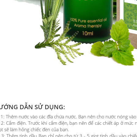
ƯỚNG DẪN SỬ DỤNG:
 1: Thêm nước vào các đĩa chứa nước. Bạn nên cho nước nóng vào
 2: Cắm điện. Trước khi cắm điện, bạn nên để các chiết áp ở mứ
ọt sẽ làm hỏng chiếc đèn của bạn.
 3: Thêm tinh dầu Bạn chỉ nên cho từ 3 - 5 giọt tinh dầu vào ch