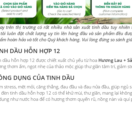
ay trên thị trường có rất nhiều nhà sản xuất tinh dầu tuy nhiên t
tôi luôn đặt chất lượng uy tín lên hàng đầu và sản phẩm đều đượ
ẩm hoàn hảo và tốt cho Quý khách hàng. Vui lòng đừng so sánh giá
NH DẦU HỖN HỢP 12
h dầu hỗn hợp 12 được chiết xuất chủ yếu từ hoa
Hương Lau + S
ng thơm ấm, ngọt nhẹ của thảo mộc giúp thư giãn tâm trí, giảm s
ÔNG DỤNG CỦA TINH DẦU
m stress, mệt mỏi, căng thẳng, đau đầu và đau nửa đầu, giúp ngủ s
 đèn tinh dầu hỗn hợp 12 có thể khử mùi, thư giãn, mang lại khôn
dụng như nước hoa để có hương thơm quyến rũ, nồng nàn và quí 