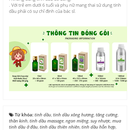
. Với trẻ em dưới 6 tuổi và phụ nữ mang thai sử dụng tinh
dầu phải có sự chỉ định của bác sĩ.
Từ khóa:
tinh dầu
,
tinh dầu xông hương
,
tăng cường
,
thần kinh
,
tinh dầu massage
,
ngon miệng
,
suy nhược
,
mua
tinh dầu ở đâu
,
tinh dầu thiên nhiên
,
tinh dầu hỗn hợp
,