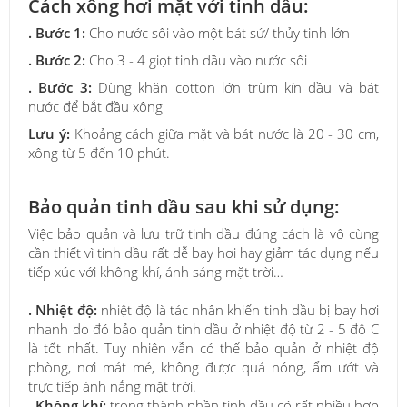
Cách xông hơi mặt với tinh dầu:
. Bước 1:
Cho nước sôi vào một bát sứ/ thủy tinh lớn
. Bước 2:
Cho 3 - 4 giọt tinh dầu vào nước sôi
. Bước 3:
Dùng khăn cotton lớn trùm kín đầu và bát
nước để bắt đầu xông
Lưu ý:
Khoảng cách giữa mặt và bát nước là 20 - 30 cm,
xông từ 5 đến 10 phút.
Bảo quản tinh dầu sau khi sử dụng:
Việc bảo quản và lưu trữ tinh dầu đúng cách là vô cùng
cần thiết vì tinh dầu rất dễ bay hơi hay giảm tác dụng nếu
tiếp xúc với không khí, ánh sáng mặt trời…
. Nhiệt độ:
nhiệt độ là tác nhân khiến tinh dầu bị bay hơi
nhanh do đó bảo quản tinh dầu ở nhiệt độ từ 2 - 5 độ C
là tốt nhất. Tuy nhiên vẫn có thể bảo quản ở nhiệt độ
phòng, nơi mát mẻ, không được quá nóng, ẩm ướt và
trực tiếp ánh nắng mặt trời.
. Không khí:
trong thành phần tinh dầu có rất nhiều hợp