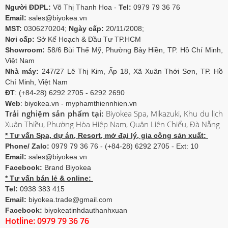
Người ĐDPL:
Võ Thị Thanh Hoa -
Tel:
0979 79 36 76
Email:
sales@biyokea.vn
MST:
0306270204;
Ngày cấp:
20/11/2008;
Nơi cấp:
Sở Kế Hoạch & Đầu Tư TP.HCM
Showroom:
58/6 Bùi Thế Mỹ, Phường Bảy Hiền, TP. Hồ Chí Minh,
Việt Nam
Nhà máy:
247/27 Lê Thị Kim, Ấp 18, Xã Xuân Thới Sơn, TP. Hồ
Chí Minh, Việt Nam
ĐT
: (+84-28) 6292 2705 - 6292 2690
Web
: biyokea.vn - myphamthiennhien.vn
Trải nghiệm sản phẩm tại:
Biyokea Spa, Mikazuki, Khu du lịch
Xuân Thiều, Phường Hòa Hiệp Nam, Quận Liên Chiểu, Đà Nẵng
* Tư vấn Spa, dự án, Resort, mở đại lý, gia công sản xuất:
Phone/ Zalo:
0979 79 36 76 - (+84-28) 6292 2705 - Ext: 10
Email:
sales@biyokea.vn
Facebook:
Brand Biyokea
* Tư vấn bán lẻ & online:
Tel:
0938 383 415
Email:
biyokea.trade@gmail.com
Facebook:
biyokeatinhdauthanhxuan
Hotline: 0979 79 36 76