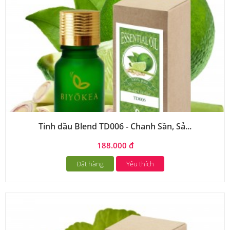
Tinh dầu Blend TD006 - Chanh Sần, Sả...
188.000 đ
Đặt hàng
Yêu thích