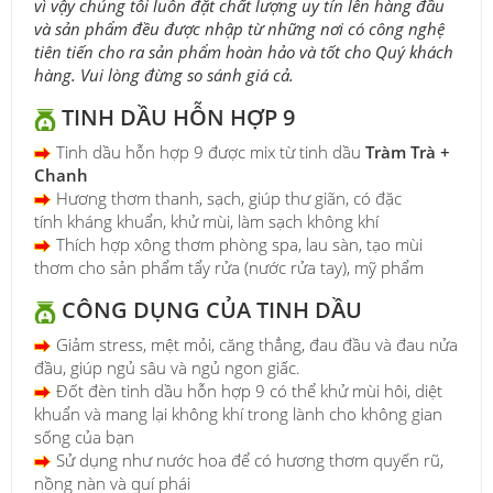
vì vậy chúng tôi luôn đặt chất lượng uy tín lên hàng đầu
và sản phẩm đều được nhập từ những nơi có công nghệ
tiên tiến cho ra sản phẩm hoàn hảo và tốt cho Quý khách
hàng. Vui lòng đừng so sánh giá cả.
TINH DẦU HỖN HỢP 9
Tinh dầu hỗn hợp 9 được mix từ tinh dầu
Tràm Trà +
Chanh
Hương thơm thanh, sạch, giúp thư giãn, có đặc
tính kháng khuẩn, khử mùi, làm sạch không khí
Thích hợp xông thơm phòng spa, lau sàn, tạo mùi
thơm cho sản phẩm tẩy rửa (nước rửa tay), mỹ phẩm
CÔNG DỤNG CỦA TINH DẦU
Giảm stress, mệt mỏi, căng thẳng, đau đầu và đau nửa
đầu, giúp ngủ sâu và ngủ ngon giấc.
Đốt đèn tinh dầu hỗn hợp 9 có thể khử mùi hôi, diệt
khuẩn và mang lại không khí trong lành cho không gian
sống của bạn
Sử dụng như nước hoa để có hương thơm quyến rũ,
nồng nàn và quí phái