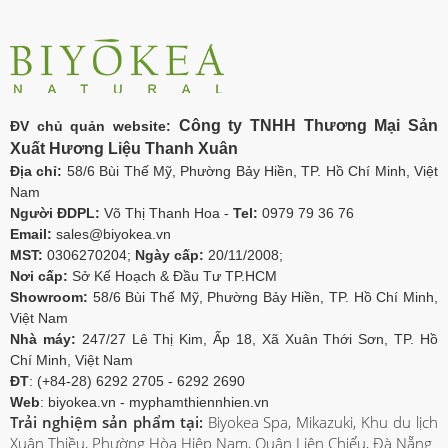
Công ty TNHH Thương Mại Sản
ĐV chủ quản website:
Xuất Hương Liệu Thanh Xuân
Địa chỉ:
58/6 Bùi Thế Mỹ, Phường Bảy Hiền, TP. Hồ Chí Minh, Việt
Nam
Người ĐDPL:
Võ Thị Thanh Hoa -
Tel:
0979 79 36 76
Email:
sales@biyokea.vn
MST:
0306270204;
Ngày cấp:
20/11/2008;
Nơi cấp:
Sở Kế Hoạch & Đầu Tư TP.HCM
Showroom:
58/6 Bùi Thế Mỹ, Phường Bảy Hiền, TP. Hồ Chí Minh,
Việt Nam
Nhà máy:
247/27 Lê Thị Kim, Ấp 18, Xã Xuân Thới Sơn, TP. Hồ
Chí Minh, Việt Nam
ĐT
: (+84-28) 6292 2705 - 6292 2690
Web
: biyokea.vn - myphamthiennhien.vn
Trải nghiệm sản phẩm tại:
Biyokea Spa, Mikazuki, Khu du lịch
Xuân Thiều, Phường Hòa Hiệp Nam, Quận Liên Chiểu, Đà Nẵng