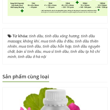
Từ khóa:
tinh dầu
,
tinh dầu xông hương
,
tinh dầu
massage
,
không khí
,
mua tinh dầu ở đâu
,
tinh dầu thiên
nhiên
,
mua tinh dầu
,
tinh dầu hỗn hợp
,
tinh dầu nguyên
chất
,
bán sỉ tinh dầu
,
mua sỉ tinh dầu
,
tinh dầu tp hồ chí
minh
,
tinh dầu ở hà nội
Sản phẩm cùng loại