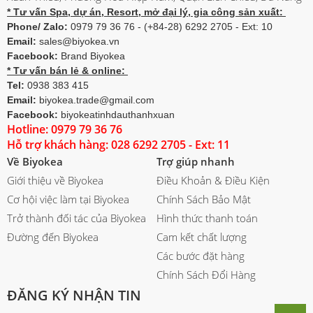
* Tư vấn Spa, dự án, Resort, mở đại lý, gia công sản xuất:
Phone/ Zalo:
0979 79 36 76 - (+84-28) 6292 2705 - Ext: 10
Email:
sales@biyokea.vn
Facebook:
Brand Biyokea
* Tư vấn bán lẻ & online:
Tel:
0938 383 415
Email:
biyokea.trade@gmail.com
Facebook:
biyokeatinhdauthanhxuan
Hotline: 0979 79 36 76
Hỗ trợ khách hàng: 028 6292 2705 - Ext: 11
Về Biyokea
Trợ giúp nhanh
Giới thiệu về Biyokea
Điều Khoản & Điều Kiện
Cơ hội việc làm tại Biyokea
Chính Sách Bảo Mật
Trở thành đối tác của Biyokea
Hình thức thanh toán
Đường đến Biyokea
Cam kết chất lượng
Các bước đặt hàng
Chính Sách Đổi Hàng
ĐĂNG KÝ NHẬN TIN