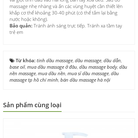
massage nhẹ nhàng và ấn các vùng huyệt cần thiết lên
khắp cơ thể khoảng 30-40 phút (có thể tắm lại bằng
nước hoặc không).
Bảo quản:
Tránh ánh sáng trực tiếp. Tránh xa tầm tay
trẻ em
Từ khóa:
tinh dầu massage
,
dầu massage
,
dầu dẫn
,
base oil
,
mua dầu massage ở đâu
,
dầu massage body
,
dầu
nền massage
,
mua dầu nền
,
mua sỉ dầu massage
,
dầu
massage tp hồ chí minh
,
bán dầu massage hà nội
Sản phẩm cùng loại