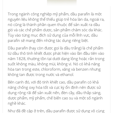
Trong ngành công nghiệp mỹ phẩm, dầu parafin là một
nguyên liệu không thể thiếu giúp trẻ hóa làn da, ngoài ra,
nó cũng là thành phần quen thuộc để sản xuất ra dầu
gió và các chế phẩm dược, sản phẩm chăm sóc da khác.
Tùy vào từng mục đích sử dụng của mỗi lĩnh vực, dầu
parafin sẽ mang đến những tác dụng riêng biệt.
Dầu parafin (hay còn được gọi là dầu trắng) là chế phẩm
từ dầu thô tinh khiết được phát hiện vào lần đầu tiên vào
năm 1828, thường tồn tại dưới dạng lỏng hoặc rắn trong
suốt không màu, không mùi, không vị. Nó có khả năng
hòa tan trong este, chloroform, xăng và benzen nhưng
không tan được trong nước và ethanol.
Bên cạnh đó, với độ tinh khiết cao, dầu parafin có khả
năng chống oxy hóa tốt và cực kỳ ổn định nên được sử
dụng rộng rãi để sản xuất nến, đèn cầy, dầu thắp sáng,
dược phẩm, mỹ phẩm, chế biến cao su và một số ngành
nghề khác.
Như đã đề cập ở trên, dầu parafin được sử dụng vô cùng