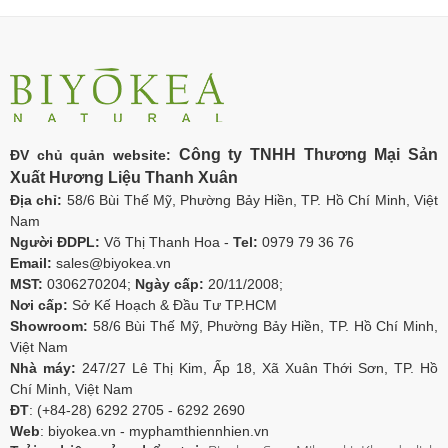
Công ty TNHH Thương Mại Sản
ĐV chủ quản website:
Xuất Hương Liệu Thanh Xuân
Địa chỉ:
58/6 Bùi Thế Mỹ, Phường Bảy Hiền, TP. Hồ Chí Minh, Việt
Nam
Người ĐDPL:
Võ Thị Thanh Hoa -
Tel:
0979 79 36 76
Email:
sales@biyokea.vn
MST:
0306270204;
Ngày cấp:
20/11/2008;
Nơi cấp:
Sở Kế Hoạch & Đầu Tư TP.HCM
Showroom:
58/6 Bùi Thế Mỹ, Phường Bảy Hiền, TP. Hồ Chí Minh,
Việt Nam
Nhà máy:
247/27 Lê Thị Kim, Ấp 18, Xã Xuân Thới Sơn, TP. Hồ
Chí Minh, Việt Nam
ĐT
: (+84-28) 6292 2705 - 6292 2690
Web
: biyokea.vn - myphamthiennhien.vn