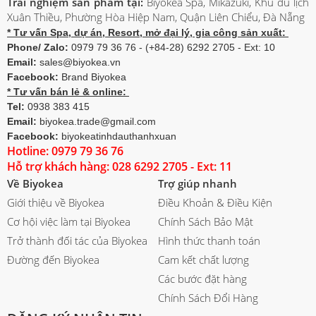
Trải nghiệm sản phẩm tại:
Biyokea Spa, Mikazuki, Khu du lịch
Xuân Thiều, Phường Hòa Hiệp Nam, Quận Liên Chiểu, Đà Nẵng
* Tư vấn Spa, dự án, Resort, mở đại lý, gia công sản xuất:
Phone/ Zalo:
0979 79 36 76 - (+84-28) 6292 2705 - Ext: 10
Email:
sales@biyokea.vn
Facebook:
Brand Biyokea
* Tư vấn bán lẻ & online:
Tel:
0938 383 415
Email:
biyokea.trade@gmail.com
Facebook:
biyokeatinhdauthanhxuan
Hotline: 0979 79 36 76
Hỗ trợ khách hàng: 028 6292 2705 - Ext: 11
Về Biyokea
Trợ giúp nhanh
Giới thiệu về Biyokea
Điều Khoản & Điều Kiện
Cơ hội việc làm tại Biyokea
Chính Sách Bảo Mật
Trở thành đối tác của Biyokea
Hình thức thanh toán
Đường đến Biyokea
Cam kết chất lượng
Các bước đặt hàng
Chính Sách Đổi Hàng