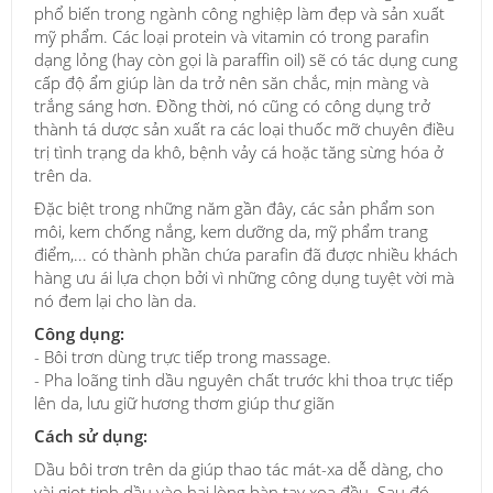
phổ biến trong ngành công nghiệp làm đẹp và sản xuất
mỹ phẩm. Các loại protein và vitamin có trong parafin
dạng lỏng (hay còn gọi là paraffin oil) sẽ có tác dụng cung
cấp độ ẩm giúp làn da trở nên săn chắc, mịn màng và
trắng sáng hơn. Đồng thời, nó cũng có công dụng trở
thành tá dược sản xuất ra các loại thuốc mỡ chuyên điều
trị tình trạng da khô, bệnh vảy cá hoặc tăng sừng hóa ở
trên da.
Đặc biệt trong những năm gần đây, các sản phẩm son
môi, kem chống nắng, kem dưỡng da, mỹ phẩm trang
điểm,... có thành phần chứa parafin đã được nhiều khách
hàng ưu ái lựa chọn bởi vì những công dụng tuyệt vời mà
nó đem lại cho làn da.
Công dụng:
- Bôi trơn dùng trực tiếp trong massage.
- Pha loãng tinh dầu nguyên chất trước khi thoa trực tiếp
lên da, lưu giữ hương thơm giúp thư giãn
Cách sử dụng:
Dầu bôi trơn trên da giúp thao tác mát-xa dễ dàng, cho
vài giọt tinh dầu vào hai lòng bàn tay xoa đều. Sau đó