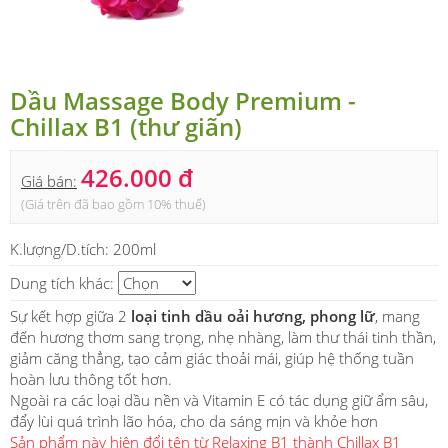
Dầu Massage Body Premium -
Chillax B1 (thư giãn)
426.000 đ
Giá bán:
(Giá trên đã bao gồm 10% thuế)
K.lượng/D.tích:
200ml
Dung tích khác:
Sự kết hợp giữa 2
loại tinh dầu oải hương, phong lữ
, mang
đến hương thơm sang trọng, nhẹ nhàng, làm thư thái tinh thần,
giảm căng thẳng, tạo cảm giác thoải mái, giúp hệ thống tuần
hoàn lưu thông tốt hơn.
Ngoài ra các loại dầu nền và Vitamin E có tác dụng giữ ẩm sâu,
đẩy lùi quá trình lão hóa, cho da sáng mịn và khỏe hơn
Sản phẩm này hiện đổi tên từ Relaxing B1 thành Chillax B1