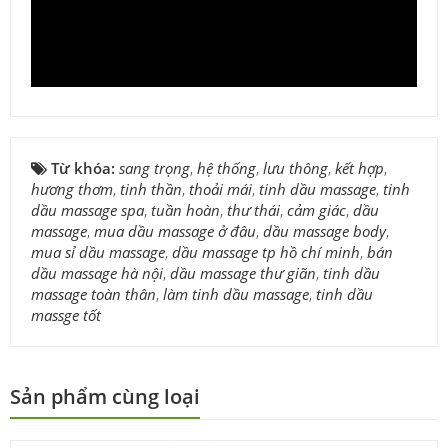
Từ khóa:
sang trọng
,
hệ thống
,
lưu thông
,
kết hợp
,
hương thơm
,
tinh thần
,
thoải mái
,
tinh dầu massage
,
tinh
dầu massage spa
,
tuần hoàn
,
thư thái
,
cảm giác
,
dầu
massage
,
mua dầu massage ở đâu
,
dầu massage body
,
mua sỉ dầu massage
,
dầu massage tp hồ chí minh
,
bán
dầu massage hà nội
,
dầu massage thư giãn
,
tinh dầu
massage toàn thân
,
làm tinh dầu massage
,
tinh dầu
massge tốt
Sản phẩm cùng loại