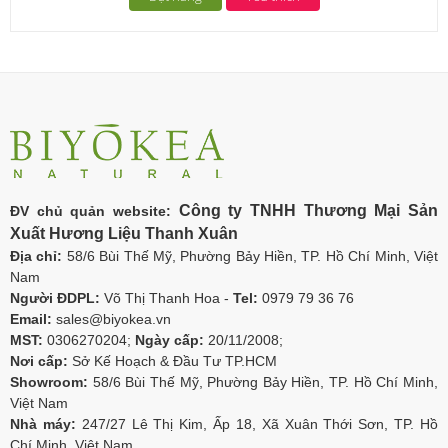
Công ty TNHH Thương Mại Sản
ĐV chủ quản website:
Xuất Hương Liệu Thanh Xuân
Địa chỉ:
58/6 Bùi Thế Mỹ, Phường Bảy Hiền, TP. Hồ Chí Minh, Việt
Nam
Người ĐDPL:
Võ Thị Thanh Hoa -
Tel:
0979 79 36 76
Email:
sales@biyokea.vn
MST:
0306270204;
Ngày cấp:
20/11/2008;
Nơi cấp:
Sở Kế Hoạch & Đầu Tư TP.HCM
Showroom:
58/6 Bùi Thế Mỹ, Phường Bảy Hiền, TP. Hồ Chí Minh,
Việt Nam
Nhà máy:
247/27 Lê Thị Kim, Ấp 18, Xã Xuân Thới Sơn, TP. Hồ
Chí Minh, Việt Nam