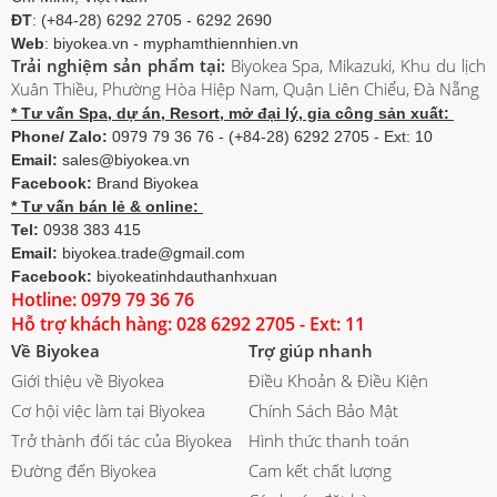
ĐT
: (+84-28) 6292 2705 - 6292 2690
Web
: biyokea.vn - myphamthiennhien.vn
Trải nghiệm sản phẩm tại:
Biyokea Spa, Mikazuki, Khu du lịch
Xuân Thiều, Phường Hòa Hiệp Nam, Quận Liên Chiểu, Đà Nẵng
* Tư vấn Spa, dự án, Resort, mở đại lý, gia công sản xuất:
Phone/ Zalo:
0979 79 36 76 - (+84-28) 6292 2705 - Ext: 10
Email:
sales@biyokea.vn
Facebook:
Brand Biyokea
* Tư vấn bán lẻ & online:
Tel:
0938 383 415
Email:
biyokea.trade@gmail.com
Facebook:
biyokeatinhdauthanhxuan
Hotline: 0979 79 36 76
Hỗ trợ khách hàng: 028 6292 2705 - Ext: 11
Về Biyokea
Trợ giúp nhanh
Giới thiệu về Biyokea
Điều Khoản & Điều Kiện
Cơ hội việc làm tại Biyokea
Chính Sách Bảo Mật
Trở thành đối tác của Biyokea
Hình thức thanh toán
Đường đến Biyokea
Cam kết chất lượng