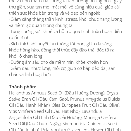
thể và tinh thần của chúng ta tận hưởng những phút giây
thư giãn, xua tan mọi mệt mỏi vô cùng hiệu quả, giúp cải
thiện sức khỏe bên trong và vẻ đẹp bên ngoài:
-Giảm căng thẳng thần kinh, stress, khôi phục năng lượng
và niềm lạc quan trong chúng ta
-Tăng cường sức khoẻ và hỗ trợ quá trình tuần hoàn diễn
ra ổn định.
-Kích thích khí huyết lưu thông tốt hơn, giúp da sáng
khỏe hồng hào, đồng thời thúc đẩy đào thải độc tố ra
khỏi lỗ chân lông.
-Dưỡng ẩm sâu cho da mềm mịn, khỏe khoắn hơn
-Giảm đau nhức lưng, mỏi cơ, giúp cơ bắp dẻo dai, săn
chắc và linh hoạt hơn
Thành phần:
Helianthus Annuus Seed Oil (Dầu Hướng Dương), Oryza
Sativa Bran Oil (Dầu Cám Gạo), Prunus Amygdalus Dulcis
Oil (Dầu Hạnh Nhân), Olea Europaea Fruit Oil (Dầu Olive),
Vitis Vinifera Seed Oil (Dầu Hạt Nho), Lavandula
Angustifolia Oil (Tinh Dầu Oải Hương), Moringa Oleifera
Seed Oil (Dầu Chùm Ngây), Simmondsia Chinensis Seed
Oil (Dầu Jojoba), Pelargonium Graveolens Flower Oil (Tinh