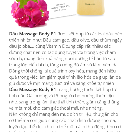
Dầu Massage Body B1
được kết hợp từ các loại dầu nền
thiên nhiên như: Dầu cám gạo, dầu olive, dầu chùm ngây,
dầu jojoba,… cùng Vitamin E cung cấp rất nhiều các
dưỡng chất nên có tác dụng tuyệt vời trong việc chăm
sóc da, mang đến khả năng nuôi dưỡng tế bào từ sâu
trong lớp biểu bì da, tăng cường độ ẩm và làm mềm da.
Đồng thời chống lại quá trình oxy hóa, mang đến hiệu
quả trong việc làm giảm quá trình lão hóa da giúp làn da
giữ được vẻ mịn màng, tươi trẻ và sáng khỏe tự nhiên
Dầu Massage Body B1
mang hương thơm kết hợp từ
tinh dầu Oải hương và Phong lữ cho hương thơm dịu
nhẹ, sang trọng làm thư thái tinh thần, giảm căng thẳng
và mệt mỏi, cho cảm giác thoải mái, nhẹ nhàng.
Nên không chỉ mang đến mục đích trị liệu, thư giãn cho
cơ thể mà còn giúp cung cấp chất dinh dưỡng cho da,
luyện tập thể dục cho cơ thể một cách thụ động. Cho cơ