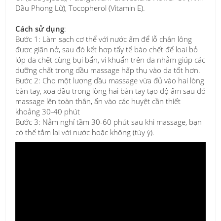
Dầu Phong Lữ), Tocopherol (Vitamin E).
Cách sử dụng
:
Bước 1: Làm sạch cơ thể với nước ấm để lỗ chân lông
được giãn nở, sau đó kết hợp tẩy tế bào chết để loại bỏ
lớp da chết cùng bụi bẩn, vi khuẩn trên da nhằm giúp các
dưỡng chất trong dầu massage hấp thụ vào da tốt hơn.
Bước 2: Cho một lượng dầu massage vừa đủ vào hai lòng
bàn tay, xoa dầu trong lòng hai bàn tay tạo độ ấm sau đó
massage lên toàn thân, ấn vào các huyệt cần thiết
khoảng 30-40 phút
Bước 3: Nằm nghỉ tầm 30-60 phút sau khi massage, bạn
có thể tắm lại với nước hoặc không (tùy ý).