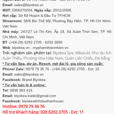
Email:
sales@biyokea.vn
MST:
0306270204;
Ngày cấp:
20/11/2008;
Nơi cấp:
Sở Kế Hoạch & Đầu Tư TP.HCM
Showroom:
58/6 Bùi Thế Mỹ, Phường Bảy Hiền, TP. Hồ Chí Minh,
Việt Nam
Nhà máy:
247/27 Lê Thị Kim, Ấp 18, Xã Xuân Thới Sơn, TP. Hồ
Chí Minh, Việt Nam
ĐT
: (+84-28) 6292 2705 - 6292 2690
Web
: biyokea.vn - myphamthiennhien.vn
Trải nghiệm sản phẩm tại:
Biyokea Spa, Mikazuki, Khu du lịch
Xuân Thiều, Phường Hòa Hiệp Nam, Quận Liên Chiểu, Đà Nẵng
* Tư vấn Spa, dự án, Resort, mở đại lý, gia công sản xuất:
Phone/ Zalo:
0979 79 36 76 - (+84-28) 6292 2705 - Ext: 10
Email:
sales@biyokea.vn
Facebook:
Brand Biyokea
* Tư vấn bán lẻ & online:
Tel:
0938 383 415
Email:
biyokea.trade@gmail.com
Facebook:
biyokeatinhdauthanhxuan
Hotline: 0979 79 36 76
Hỗ trợ khách hàng: 028 6292 2705 - Ext: 11