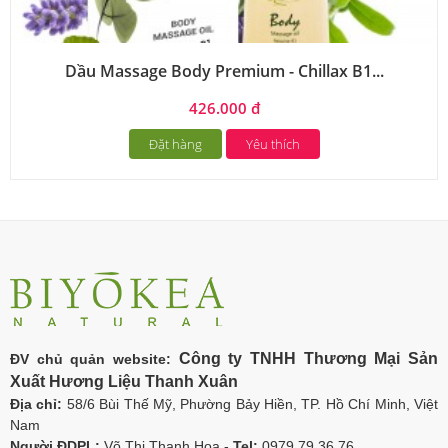
Dầu Massage Body Premium - Chillax B1...
426.000 đ
Đặt hàng
Yêu thích
Công ty TNHH Thương Mại Sản
ĐV chủ quản website:
Xuất Hương Liệu Thanh Xuân
Địa chỉ:
58/6 Bùi Thế Mỹ, Phường Bảy Hiền, TP. Hồ Chí Minh, Việt
Nam
Người ĐDPL:
Võ Thị Thanh Hoa -
Tel:
0979 79 36 76