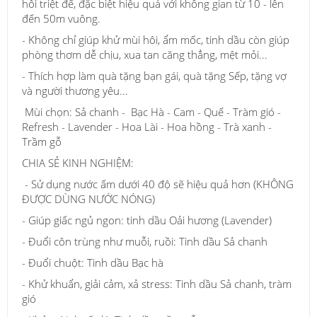
hôi triệt để, đặc biệt hiệu quả với không gian từ 10 - lên
đến 50m vuông.
- Không chỉ giúp khử mùi hôi, ẩm mốc, tinh dầu còn giúp
phòng thơm dễ chịu, xua tan căng thẳng, mệt mỏi...
- Thích hợp làm quà tặng bạn gái, quà tặng Sếp, tặng vợ
và người thương yêu...
Mùi chọn: Sả chanh - Bạc Hà - Cam - Quế - Tràm gió -
Refresh - Lavender - Hoa Lài - Hoa hồng - Trà xanh -
Trầm gỗ
CHIA SẺ KINH NGHIỆM:
- Sử dụng nước ấm dưới 40 độ sẽ hiệu quả hơn (KHÔNG
ĐƯỢC DÙNG NƯỚC NÓNG)
- Giúp giấc ngủ ngon: tinh dầu Oải hương (Lavender)
- Đuổi côn trùng như muỗi, ruồi: Tinh dầu Sả chanh
- Đuổi chuột: Tinh dầu Bạc hà
- Khử khuẩn, giải cảm, xả stress: Tinh dầu Sả chanh, tràm
gió