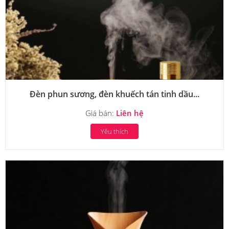
Đèn phun sương, đèn khuếch tán tinh dầu...
Giá bán:
Liên hệ
Yêu thích