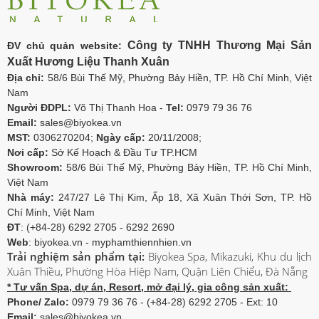
Công ty TNHH Thương Mại Sản
ĐV chủ quản website:
Xuất Hương Liệu Thanh Xuân
Địa chỉ:
58/6 Bùi Thế Mỹ, Phường Bảy Hiền, TP. Hồ Chí Minh, Việt
Nam
Người ĐDPL:
Võ Thị Thanh Hoa -
Tel:
0979 79 36 76
Email:
sales@biyokea.vn
MST:
0306270204;
Ngày cấp:
20/11/2008;
Nơi cấp:
Sở Kế Hoạch & Đầu Tư TP.HCM
Showroom:
58/6 Bùi Thế Mỹ, Phường Bảy Hiền, TP. Hồ Chí Minh,
Việt Nam
Nhà máy:
247/27 Lê Thị Kim, Ấp 18, Xã Xuân Thới Sơn, TP. Hồ
Chí Minh, Việt Nam
ĐT
: (+84-28) 6292 2705 - 6292 2690
Web
: biyokea.vn - myphamthiennhien.vn
Trải nghiệm sản phẩm tại:
Biyokea Spa, Mikazuki, Khu du lịch
Xuân Thiều, Phường Hòa Hiệp Nam, Quận Liên Chiểu, Đà Nẵng
* Tư vấn Spa, dự án, Resort, mở đại lý, gia công sản xuất:
Phone/ Zalo:
0979 79 36 76 - (+84-28) 6292 2705 - Ext: 10
Email:
sales@biyokea.vn