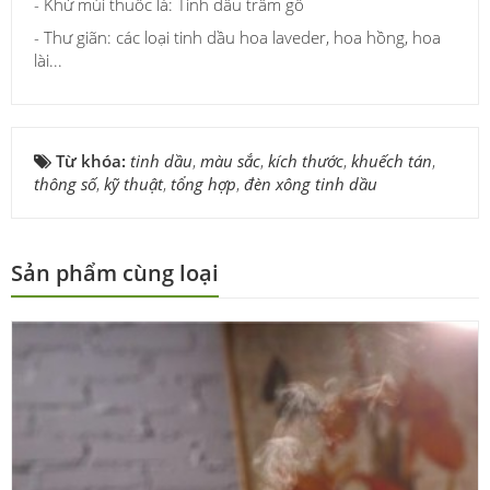
- Khử mùi thuốc lá: Tinh dầu trầm gỗ
- Thư giãn: các loại tinh dầu hoa laveder, hoa hồng, hoa
lài...
Từ khóa:
tinh dầu
,
màu sắc
,
kích thước
,
khuếch tán
,
thông số
,
kỹ thuật
,
tổng hợp
,
đèn xông tinh dầu
Sản phẩm cùng loại