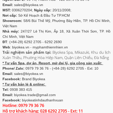
Email:
sales@biyokea.vn
MST:
0306270204;
Ngày cấp:
20/11/2008;
Nơi cấp:
Sở Kế Hoạch & Đầu Tư TP.HCM
Showroom:
58/6 Bùi Thế Mỹ, Phường Bảy Hiền, TP. Hồ Chí Minh,
Việt Nam
Nhà máy:
247/27 Lê Thị Kim, Ấp 18, Xã Xuân Thới Sơn, TP. Hồ
Chí Minh, Việt Nam
ĐT
: (+84-28) 6292 2705 - 6292 2690
Web
: biyokea.vn - myphamthiennhien.vn
Trải nghiệm sản phẩm tại:
Biyokea Spa, Mikazuki, Khu du lịch
Xuân Thiều, Phường Hòa Hiệp Nam, Quận Liên Chiểu, Đà Nẵng
* Tư vấn Spa, dự án, Resort, mở đại lý, gia công sản xuất:
Phone/ Zalo:
0979 79 36 76 - (+84-28) 6292 2705 - Ext: 10
Email:
sales@biyokea.vn
Facebook:
Brand Biyokea
* Tư vấn bán lẻ & online:
Tel:
0938 383 415
Email:
biyokea.trade@gmail.com
Facebook:
biyokeatinhdauthanhxuan
Hotline: 0979 79 36 76
Hỗ trợ khách hàng: 028 6292 2705 - Ext: 11