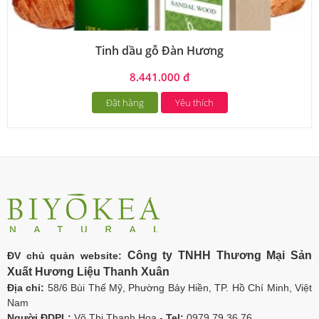
Tinh dầu gỗ Đàn Hương
8.441.000 đ
Đặt hàng
Yêu thích
Công ty TNHH Thương Mại Sản
ĐV chủ quản website:
Xuất Hương Liệu Thanh Xuân
Địa chỉ:
58/6 Bùi Thế Mỹ, Phường Bảy Hiền, TP. Hồ Chí Minh, Việt
Nam
Người ĐDPL:
Võ Thị Thanh Hoa -
Tel:
0979 79 36 76