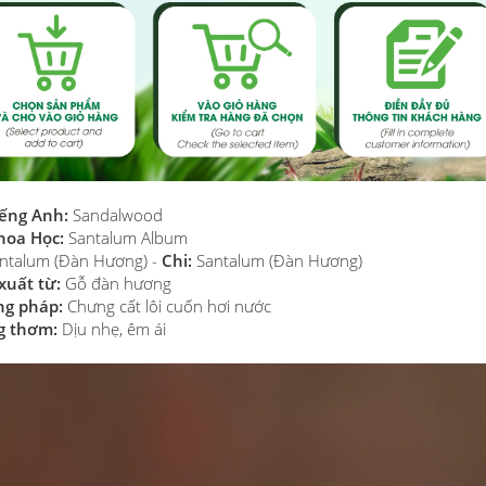
iếng Anh:
Sandalwood
hoa Học:
Santalum Album
ntalum (Đàn Hương) -
Chi:
Santalum (Đàn Hương)
xuất từ:
Gỗ đàn hương
g pháp:
Chưng cất lôi cuốn hơi nước
g thơm:
Dịu nhẹ, êm ái