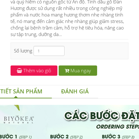
và quý hiếm có nguồn gốc từ Ấn độ. Tinh dầu gỗ Đàn
Hương được sử dụng rất nhiều trong công nghiệp mỹ
phẩm và nước hoa mang hương thơm nhẹ nhàng tinh
tế, nó mang đến cảm giác nhẹ nhàng giúp giảm stress,
chống lại bệnh trầm cảm, hỗ trợ hệ tiêu hóa, nâng cao
sự tập trung, dưỡng da…
Số lượng
Thêm vào giỏ
Mua ngay
 TIẾT SẢN PHẨM
ĐÁNH GIÁ