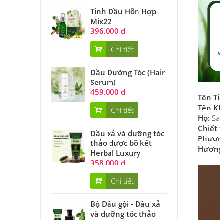
Tinh Dầu Hỗn Hợp
Mix22
396.000 đ
Chi tiết
Dầu Dưỡng Tóc (Hair
Serum)
459.000 đ
Tên T
Tên K
Chi tiết
Họ:
Sa
Chiết 
Dầu xả và dưỡng tóc
Phươn
thảo dược bồ kết
Hươn
Herbal Luxury
358.000 đ
Chi tiết
Bộ Dầu gội - Dầu xả
và dưỡng tóc thảo