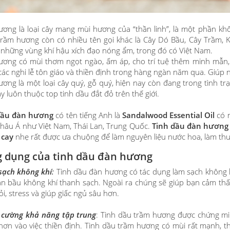
ơng là loại cây mang mùi hương của “thần linh”, là một phần kh
Trầm hương còn có nhiều tên gọi khác là Cây Dó Bầu, Cây Trầm, 
 những vùng khí hậu xích đạo nóng ẩm, trong đó có Việt Nam.
ơng có mùi thơm ngọt ngào, ấm áp, cho trí tuệ thêm minh mẫn
các nghi lễ tôn giáo và thiền định trong hàng ngàn năm qua. Giúp n
ơng là một loại cây quý, gỗ quý, hiện nay còn đang trong tình tr
y luôn thuộc top tinh dầu đắt đỏ trên thế giới.
dầu đàn hương
có tên tiếng Anh là
Sandalwood Essential Oil
có n
hâu Á như Việt Nam, Thái Lan, Trung Quốc.
Tinh dầu đàn hươn
 cay
nhẹ rất được ưa chuộng để làm nguyên liệu nước hoa, làm thuố
 dụng của tinh dầu đàn hương
sạch không khí
:
Tinh dầu đàn hương có tác dụng làm sạch không 
n bầu không khí thanh sạch. Ngoài ra chúng sẽ giúp bạn cảm thấy
i, stress và giúp giấc ngủ sâu hơn.
 cường khả năng tập trung
: Tinh dầu trầm hương được chứng min
hơn vào việc thiền định. Tinh dầu trầm hương có mùi rất mạnh, th