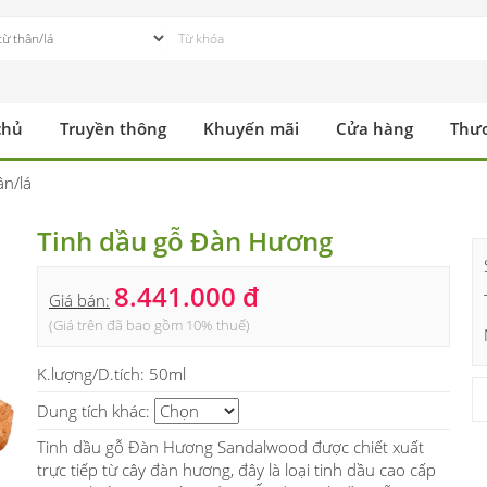
chủ
Truyền thông
Khuyến mãi
Cửa hàng
Thư
ân/lá
Tinh dầu gỗ Đàn Hương
8.441.000 đ
Giá bán:
(Giá trên đã bao gồm 10% thuế)
K.lượng/D.tích:
50ml
Dung tích khác:
Tinh dầu gỗ Đàn Hương Sandalwood được chiết xuất
trực tiếp từ cây đàn hương, đây là loại tinh dầu cao cấp