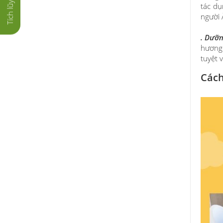
tác dụ
người 
.
Dưỡn
hương 
tuyệt 
Cách