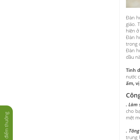
Đàn hư
giáo. 
hiện ở
Đàn hư
trong 
Đàn hư
dầu nà
Tinh 
nước c
ấm, vị
Công
. Làm 
cho bạ
Tích lũy điểm thưởng
mệt mỏ
. Tăng
trung 