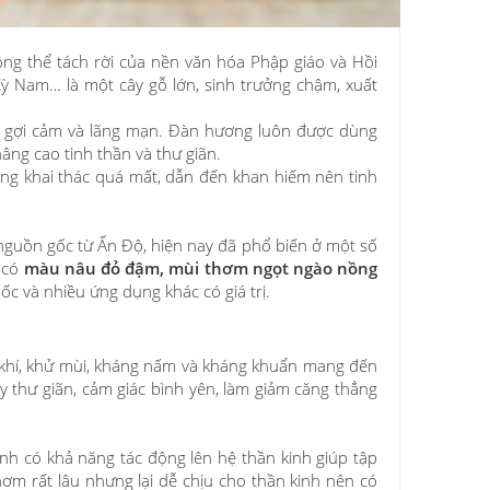
ông thể tách rời của nền văn hóa Phập giáo và Hồi
Kỳ Nam… là một cây gỗ lớn, sinh trưởng chậm, xuất
, gợi cảm và lãng mạn. Đàn hương luôn được dùng
âng cao tinh thần và thư giãn.
ạng khai thác quá mất, dẫn đến khan hiếm nên tinh
guồn gốc từ Ấn Độ, hiện nay đã phổ biến ở một số
g
có
màu nâu đỏ đậm, mùi thơm ngọt ngào nồng
c và nhiều ứng dụng khác có giá trị.
khí, khử mùi, kháng nấm và kháng khuẩn mang đến
 thư giãn, cảm giác bình yên, làm giảm căng thẳng
h có khả năng tác động lên hệ thần kinh giúp tập
ơm rất lâu nhưng lại dễ chịu cho thần kinh nên có