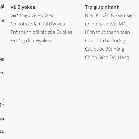
ại
Về Biyokea
Trợ giúp nhanh
Giới thiệu về Biyokea
Điều Khoản & Điều Kiện
hí
Cơ hội việc làm tại Biyokea
Chính Sách Bảo Mật
Trở thành đối tác của Biyokea
Hình thức thanh toán
Đường đến Biyokea
Cam kết chất lượng
Các bước đặt hàng
Chính Sách Đổi Hàng
Hồ
n,
hu
ên
ản
 10