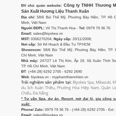
Công ty TNHH Thương M
ĐV chủ quản website:
Sản Xuất Hương Liệu Thanh Xuân
Địa chỉ:
58/6 Bùi Thế Mỹ, Phường Bảy Hiền, TP. Hồ C
Minh, Việt Nam
Người ĐDPL:
Võ Thị Thanh Hoa -
Tel:
0979 79 36 76
Email:
sales@biyokea.vn
MST:
0306270204;
Ngày cấp:
20/11/2008;
Nơi cấp:
Sở Kế Hoạch & Đầu Tư TP.HCM
Showroom:
58/6 Bùi Thế Mỹ, Phường Bảy Hiền, TP. 
Chí Minh, Việt Nam
Nhà máy:
247/27 Lê Thị Kim, Ấp 18, Xã Xuân Thới Sơ
TP. Hồ Chí Minh, Việt Nam
ĐT
: (+84-28) 6292 2705 - 6292 2690
Web
: biyokea.vn - myphamthiennhien.vn
Trải nghiệm sản phẩm tại:
Biyokea Spa, Mikazuki, K
du lịch Xuân Thiều, Phường Hòa Hiệp Nam, Quận Li
Chiểu, Đà Nẵng
* Tư vấn Spa, dự án, Resort, mở đại lý, gia công s
xuất:
Phone/ Zalo:
0979 79 36 76 - (+84-28) 6292 2705 - Ext:
Email:
sales@biyokea.vn