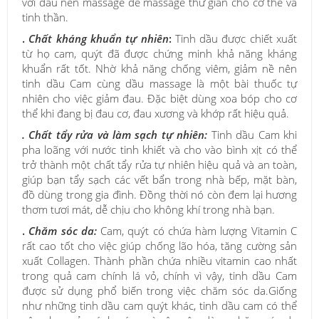
với dầu nền massage để massage thư giãn cho cơ thể và
tinh thần.
.
Chất kháng khuẩn tự nhiên
:
Tinh dầu được chiết xuất
từ họ cam, quýt đã được chứng minh khả năng kháng
khuẩn rất tốt. Nhờ khả năng chống viêm, giảm nề nên
tinh dầu Cam cùng dầu massage là một bài thuốc tự
nhiên cho việc giảm đau. Đặc biệt dùng xoa bóp cho cơ
thể khi đang bị đau cơ, đau xương và khớp rất hiệu quả.
. Chất tẩy rửa và làm sạch tự nhiên:
Tinh dầu Cam khi
pha loãng với nước tinh khiết và cho vào bình xịt có thể
trở thành một chất tẩy rửa tự nhiên hiệu quả và an toàn,
giúp bạn tẩy sạch các vết bẩn trong nhà bếp, mặt bàn,
đồ dùng trong gia đình. Đồng thời nó còn đem lại hương
thơm tươi mát, dễ chịu cho không khí trong nhà bạn.
.
Chăm sóc da:
Cam, quýt có chứa hàm lượng Vitamin C
rất cao tốt cho việc giúp chống lão hóa, tăng cường sản
xuất Collagen. Thành phần chứa nhiều vitamin cao nhất
trong quả cam chính lá vỏ, chính vì vậy, tinh dầu Cam
được sử dụng phổ biến trong việc chăm sóc da.Giống
như những tinh dầu cam quýt khác, tinh dầu cam có thể