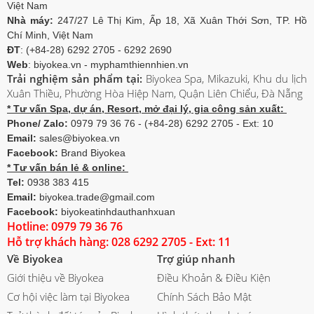
Việt Nam
Nhà máy:
247/27 Lê Thị Kim, Ấp 18, Xã Xuân Thới Sơn, TP. Hồ
Chí Minh, Việt Nam
ĐT
: (+84-28) 6292 2705 - 6292 2690
Web
: biyokea.vn - myphamthiennhien.vn
Trải nghiệm sản phẩm tại:
Biyokea Spa, Mikazuki, Khu du lịch
Xuân Thiều, Phường Hòa Hiệp Nam, Quận Liên Chiểu, Đà Nẵng
* Tư vấn Spa, dự án, Resort, mở đại lý, gia công sản xuất:
Phone/ Zalo:
0979 79 36 76 - (+84-28) 6292 2705 - Ext: 10
Email:
sales@biyokea.vn
Facebook:
Brand Biyokea
* Tư vấn bán lẻ & online:
Tel:
0938 383 415
Email:
biyokea.trade@gmail.com
Facebook:
biyokeatinhdauthanhxuan
Hotline: 0979 79 36 76
Hỗ trợ khách hàng: 028 6292 2705 - Ext: 11
Về Biyokea
Trợ giúp nhanh
Giới thiệu về Biyokea
Điều Khoản & Điều Kiện
Cơ hội việc làm tại Biyokea
Chính Sách Bảo Mật