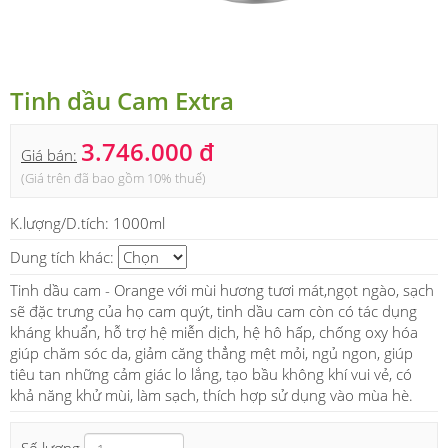
Tinh dầu Cam Extra
3.746.000 đ
Giá bán:
(Giá trên đã bao gồm 10% thuế)
K.lượng/D.tích:
1000ml
Dung tích khác:
Tinh dầu cam - Orange với mùi hương tươi mát,ngọt ngào, sạch
sẽ đặc trưng của họ cam quýt, tinh dầu cam còn có tác dụng
kháng khuẩn, hỗ trợ hệ miễn dịch, hệ hô hấp, chống oxy hóa
giúp chăm sóc da, giảm căng thẳng mệt mỏi, ngủ ngon, giúp
tiêu tan những cảm giác lo lắng, tạo bầu không khí vui vẻ, có
khả năng khử mùi, làm sạch, thích hợp sử dụng vào mùa hè.