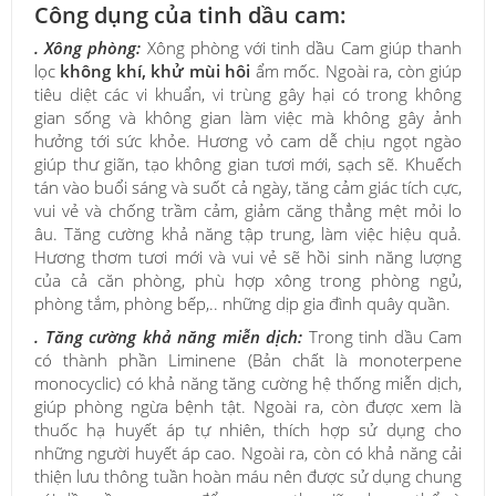
Công dụng của tinh dầu cam:
. Xông phòng:
Xông phòng với tinh dầu Cam giúp thanh
lọc
không khí, khử mùi hôi
ẩm mốc. Ngoài ra, còn giúp
tiêu diệt các vi khuẩn, vi trùng gây hại có trong không
gian sống và không gian làm việc mà không gây ảnh
hưởng tới sức khỏe. Hương vỏ cam dễ chịu ngọt ngào
giúp thư giãn, tạo không gian tươi mới, sạch sẽ. Khuếch
tán vào buổi sáng và suốt cả ngày, tăng cảm giác tích cực,
vui vẻ và chống trầm cảm, giảm căng thẳng mệt mỏi lo
âu. Tăng cường khả năng tập trung, làm việc hiệu quả.
Hương thơm tươi mới và vui vẻ sẽ hồi sinh năng lượng
của cả căn phòng, phù hợp xông trong phòng ngủ,
phòng tắm, phòng bếp,.. những dịp gia đình quây quần.
. Tăng cường khả năng miễn dịch:
Trong tinh dầu Cam
có thành phần Liminene (Bản chất là monoterpene
monocyclic) có khả năng tăng cường hệ thống miễn dịch,
giúp phòng ngừa bệnh tật. Ngoài ra, còn được xem là
thuốc hạ huyết áp tự nhiên, thích hợp sử dụng cho
những người huyết áp cao. Ngoài ra, còn có khả năng cải
thiện lưu thông tuần hoàn máu nên được sử dụng chung