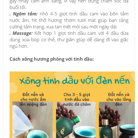
gây nhạy cảm ánh sáng, vì vậy nên dùng chăm sóc da
buổi tối.
. Ngâm tắm:
nhỏ 4-5 giọt tinh dầu cam vào bồn tắm
nước ấm, hít thở hương thơm tươi mát giúp bạn tăng
cường tâm trạng, xua tan mệt mỏi sau một ngày dài.
. Massage:
Kết hợp 1 giọt tinh dầu cam với 4 dầu dừa
dùng xoa bóp cơ thể, thư giãn giúp dễ dàng đi vào giấc
ngủ hơn.
Cách xông hương phòng với tinh dầu: