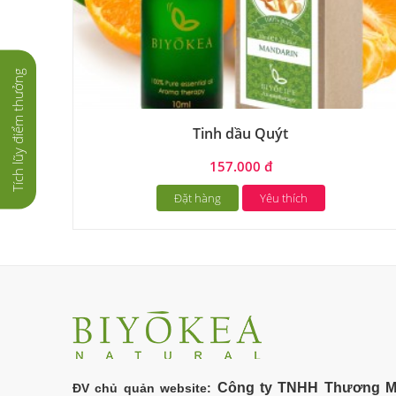
Tích lũy điểm thưởng
Tinh dầu Quýt
157.000 đ
Đặt hàng
Yêu thích
Công ty TNHH Thương M
ĐV chủ quản website: