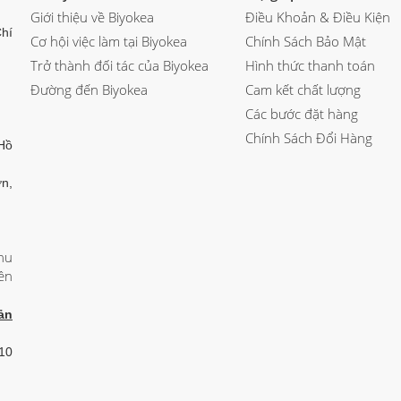
Giới thiệu về Biyokea
Điều Khoản & Điều Kiện
hí
Cơ hội việc làm tại Biyokea
Chính Sách Bảo Mật
Trở thành đối tác của Biyokea
Hình thức thanh toán
Đường đến Biyokea
Cam kết chất lượng
Các bước đặt hàng
Chính Sách Đổi Hàng
Hồ
n,
hu
ên
ản
 10