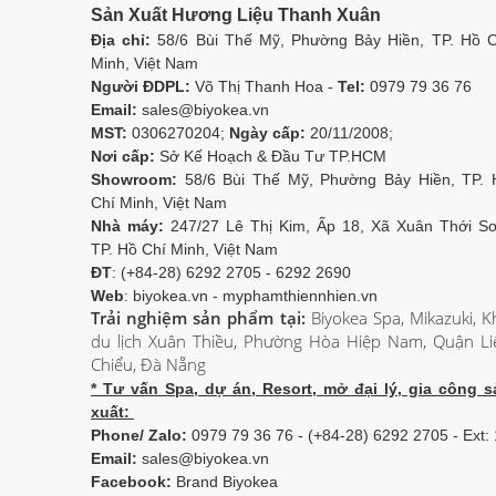
Sản Xuất Hương Liệu Thanh Xuân
Địa chỉ:
58/6 Bùi Thế Mỹ, Phường Bảy Hiền, TP. Hồ C
Minh, Việt Nam
Người ĐDPL:
Võ Thị Thanh Hoa -
Tel:
0979 79 36 76
Email:
sales@biyokea.vn
MST:
0306270204;
Ngày cấp:
20/11/2008;
Nơi cấp:
Sở Kế Hoạch & Đầu Tư TP.HCM
Showroom:
58/6 Bùi Thế Mỹ, Phường Bảy Hiền, TP. 
Chí Minh, Việt Nam
Nhà máy:
247/27 Lê Thị Kim, Ấp 18, Xã Xuân Thới Sơ
TP. Hồ Chí Minh, Việt Nam
ĐT
: (+84-28) 6292 2705 - 6292 2690
Web
: biyokea.vn - myphamthiennhien.vn
Trải nghiệm sản phẩm tại:
Biyokea Spa, Mikazuki, K
du lịch Xuân Thiều, Phường Hòa Hiệp Nam, Quận Li
Chiểu, Đà Nẵng
* Tư vấn Spa, dự án, Resort, mở đại lý, gia công s
xuất:
Phone/ Zalo:
0979 79 36 76 - (+84-28) 6292 2705 - Ext:
Email:
sales@biyokea.vn
Facebook:
Brand Biyokea