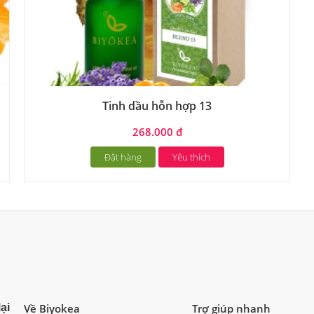
Tinh dầu hỗn hợp 13
268.000 đ
Đặt hàng
Yêu thích
ại
Về Biyokea
Trợ giúp nhanh