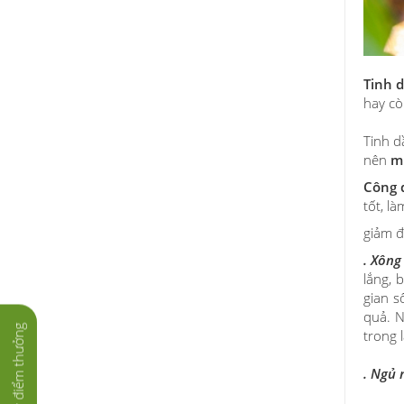
Tinh 
hay cò
Tinh d
nên
mù
Công 
tốt, l
giảm đ
. Xông
lắng, 
gian s
quả. N
Tích lũy điểm thưởng
trong 
.
Ngủ 