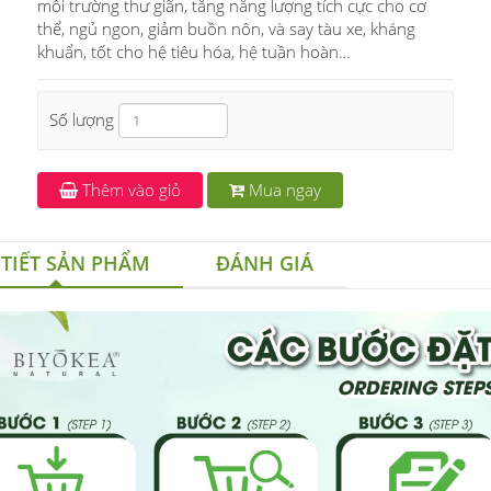
môi trường thư giãn, tăng năng lượng tích cực cho cơ
thể, ngủ ngon, giảm buồn nôn, và say tàu xe, kháng
khuẩn, tốt cho hệ tiêu hóa, hệ tuần hoàn…
Số lượng
Thêm vào giỏ
Mua ngay
 TIẾT SẢN PHẨM
ĐÁNH GIÁ