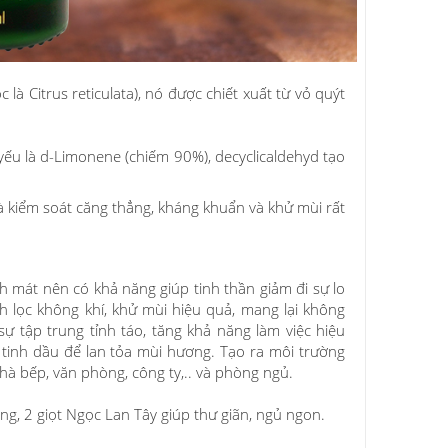
c là Citrus reticulata), nó được chiết xuất từ vỏ quýt
ếu là d-Limonene (chiếm 90%), decyclicaldehyd tạo
và kiểm soát căng thẳng, kháng khuẩn và khử mùi rất
 mát nên có khả năng giúp tinh thần giảm đi sự lo
h lọc không khí, khử mùi hiệu quả, mang lại không
sự tập trung tỉnh táo, tăng khả năng làm việc hiệu
 tinh dầu để lan tỏa mùi hương. Tạo ra môi trường
hà bếp, văn phòng, công ty,.. và phòng ngủ.
ng, 2 giọt Ngọc Lan Tây giúp thư giãn, ngủ ngon.