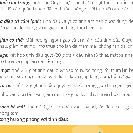
đuổi côn trùng:
Tinh dầu Quýt được coi như là một thuốc đuổi côn t
ột ít lên áo quần là bạn đã có thuốc chống muỗi tự nhiên an toàn 
rợ điều trị cảm lạnh
:
Tinh dầu Quýt có tính ấm nên được dùng để
ường sức đề kháng, giúp giảm ho long đờm hiệu quả.
giãn cơ thể:
Mùi hương ngọt ngào và tính ấm của tinh dầu Quýt 
áu, giảm mệt mỏi, mỡ thừa cho làn da mềm mại, chống rạn da, ch
sage
:
kết hợp tinh dầu quýt (20 giọt) + dầu nền (6 thìa), mát xa nh
ỡ thừa và giúp làn da mềm mại.
 mặt
:
nhỏ 2-3 giọt tinh dầu quýt vào tô nước nóng, rồi trùm kín 
úp chăm sóc da, giảm khuyết điểm da và giúp long đờm, hỗ trợ giải
tàu xe
:
nhỏ 1-2 giọt tinh dầu quýt lên khẩu trang, giúp thư giãn, gi
nhỏ vào bồn tắm và ngâm mình sẽ giúp kích thích tuần hoàn máu,
 sạch bề mặt
:
thêm 10 giọt tinh dầu vào chai xịt, lắc đều và xịt 
hòng tắm,..
xông hương phòng với tinh dầu: