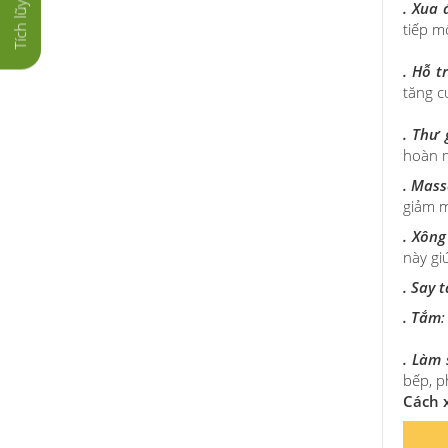
. Xua 
tiếp m
. Hỗ t
tăng c
. Thư 
hoàn m
. Mas
giảm m
.
Xông
này gi
. Say 
.
Tắm
:
. Làm
bếp, p
Cách 