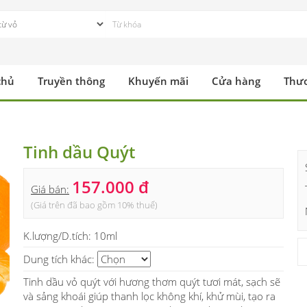
chủ
Truyền thông
Khuyến mãi
Cửa hàng
Thư
Tinh dầu Quýt
157.000 đ
Giá bán:
(Giá trên đã bao gồm 10% thuế)
K.lượng/D.tích:
10ml
Dung tích khác:
Tinh dầu vỏ quýt với hương thơm quýt tươi mát, sạch sẽ
và sảng khoái giúp thanh lọc không khí, khử mùi, tạo ra