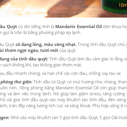
dầu Quýt
có tên tiếng Anh là
Mandarin Essential Oil
(tên khoa họ
n gọi là trần bì bằng phương pháp ép lạnh.
ầu Quýt
có dạng lỏng, màu vàng nhạt.
Trong tinh dầu Quýt chủ y
i thơm ngọt ngào, tươi mới
của quýt.
dụng của tinh dầu quýt:
Tinh dầu Quýt làm dịu cảm giác lo lắng 
àm sạch không khí, tạo không gian thơm mát.
au đầu nhanh chóng, và hạn chế các cơn đau, chống say tàu xe
 phòng thư giãn:
Tinh dầu từ Quýt có mùi hương nhẹ nhàng, thanh
buồn nôn. Xông phòng bằng Mandarin Essential Oil còn giúp than
ống và làm việc trong lành. Nó giúp làm giảm stress, tăng cường 
hỏ vài giọt tinh dầu quýt vào máy khuếch tán tinh dầu, đèn xông
lành, tràn đầy năng lượng tích cực và sảng khoái. Phù hợp xông ở n
ngon
:
Nhỏ vào máy khuếch tán 5 giọt tinh dầu Quýt, 5 giọt Oải Hươ