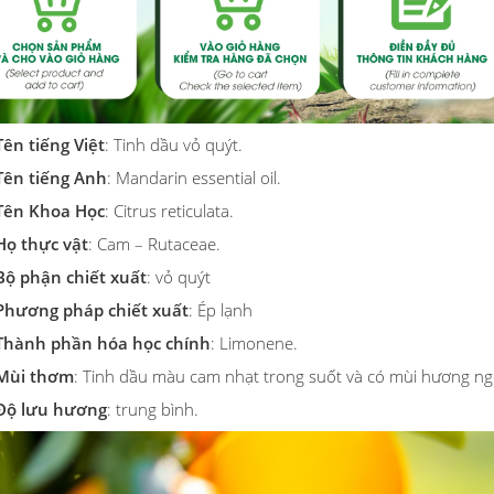
Tên tiếng Việt
: Tinh dầu vỏ quýt.
Tên tiếng Anh
: Mandarin essential oil.
Tên Khoa Học
: Citrus reticulata.
Họ thực vật
: Cam – Rutaceae.
Bộ phận chiết xuất
: vỏ quýt
Phương pháp chiết xuất
: Ép lạnh
Thành phần hóa học chính
: Limonene.
Mùi thơm
: Tinh dầu màu cam nhạt trong suốt và có mùi hương ng
Độ lưu hương
: trung bình.