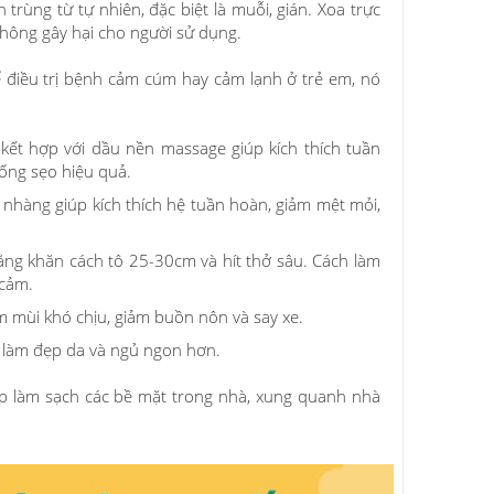
rùng từ tự nhiên, đặc biệt là muỗi, gián. Xoa trực
không gây hại cho người sử dụng.
 điều trị bệnh cảm cúm hay cảm lạnh ở trẻ em, nó
kết hợp với dầu nền massage giúp kích thích tuần
ống sẹo hiệu quả.
ẹ nhàng giúp kích thích hệ tuần hoàn, giảm mệt mỏi,
bằng khăn cách tô 25-30cm và hít thở sâu. Cách làm
 cảm.
ảm mùi khó chịu, giảm buồn nôn và say xe.
 làm đẹp da và ngủ ngon hơn.
giúp làm sạch các bề mặt trong nhà, xung quanh nhà