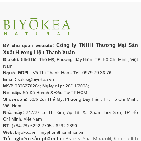
Công ty TNHH Thương Mại Sản
ĐV chủ quản website:
Xuất Hương Liệu Thanh Xuân
Địa chỉ:
58/6 Bùi Thế Mỹ, Phường Bảy Hiền, TP. Hồ Chí Minh, Việt
Nam
Người ĐDPL:
Võ Thị Thanh Hoa -
Tel:
0979 79 36 76
Email:
sales@biyokea.vn
MST:
0306270204;
Ngày cấp:
20/11/2008;
Nơi cấp:
Sở Kế Hoạch & Đầu Tư TP.HCM
Showroom:
58/6 Bùi Thế Mỹ, Phường Bảy Hiền, TP. Hồ Chí Minh,
Việt Nam
Nhà máy:
247/27 Lê Thị Kim, Ấp 18, Xã Xuân Thới Sơn, TP. Hồ
Chí Minh, Việt Nam
ĐT
: (+84-28) 6292 2705 - 6292 2690
Web
: biyokea.vn - myphamthiennhien.vn
Trải nghiệm sản phẩm tại:
Biyokea Spa, Mikazuki, Khu du lịch