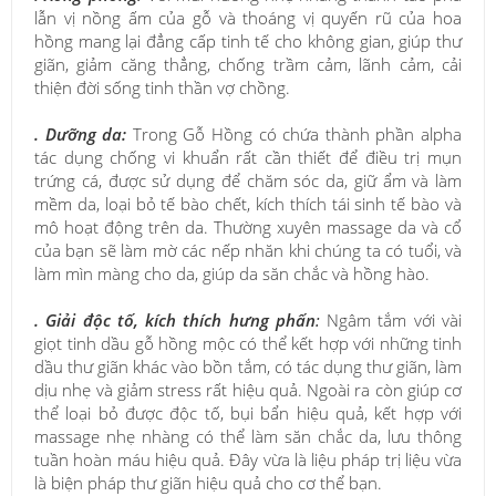
lẫn vị nồng ấm của gỗ và thoáng vị quyến rũ của hoa
hồng mang lại đẳng cấp tinh tế cho không gian, giúp thư
giãn, giảm căng thẳng, chống trầm cảm, lãnh cảm, cải
thiện đời sống tinh thần vợ chồng.
. Dưỡng da:
Trong Gỗ Hồng có chứa thành phần alpha
tác dụng chống vi khuẩn rất cần thiết để điều trị mụn
trứng cá, được sử dụng để chăm sóc da, giữ ẩm và làm
mềm da, loại bỏ tế bào chết, kích thích tái sinh tế bào và
mô hoạt động trên da. Thường xuyên massage da và cổ
của bạn sẽ làm mờ các nếp nhăn khi chúng ta có tuổi, và
làm mìn màng cho da, giúp da săn chắc và hồng hào.
. Giải độc tố, kích thích hưng phấn
:
Ngâm tắm với vài
giọt tinh dầu gỗ hồng mộc có thể kết hợp với những tinh
dầu thư giãn khác vào bồn tắm, có tác dụng thư giãn, làm
dịu nhẹ và giảm stress rất hiệu quả. Ngoài ra còn giúp cơ
thể loại bỏ được độc tố, bụi bẩn hiệu quả, kết hợp với
massage nhẹ nhàng có thể làm săn chắc da, lưu thông
tuần hoàn máu hiệu quả. Đây vừa là liệu pháp trị liệu vừa
là biện pháp thư giãn hiệu quả cho cơ thể bạn.