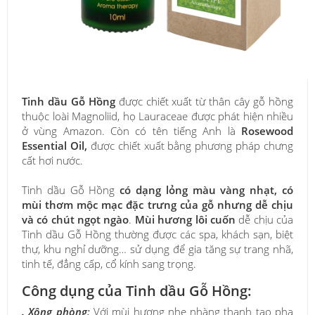
Tinh dầu Gỗ Hồng
được chiết xuất từ thân cây gỗ hồng
thuộc loài Magnoliid, họ Lauraceae được phát hiện nhiều
ở vùng Amazon. Còn có tên tiếng Anh là
Rosewood
Essential Oil,
được chiết xuất bằng phương pháp chưng
cất hơi nước.
Tinh dầu Gỗ Hồng
có dạng lỏng màu vàng nhạt, có
mùi thơm mộc mạc đặc trưng của gỗ nhưng dễ chịu
và có chút ngọt ngào
.
Mùi hương lôi cuốn
dễ chịu của
Tinh dầu Gỗ Hồng thường được các spa, khách sạn, biệt
thự, khu nghỉ dưỡng… sử dụng để gia tăng sự trang nhã,
tinh tế, đẳng cấp, cổ kính sang trọng.
Công dụng của Tinh dầu Gỗ Hồng:
. Xông phòng
:
Với mùi hương nhẹ nhàng thanh tao pha