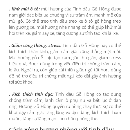
. Khử mùi ô tô:
mùi hương của Tinh dầu Gỗ Hồng được
nam giới đặc biệt ưa chuộng vì sự trầm ấm, mạnh mẽ của
mùi gỗ. Có thể treo tinh dầu treo xe ô tô gỗ hồng treo
lên gương xe, mùi hương nhẹ nhàng có thể giúp khử mùi
hôi trên xe, giảm say xe, tăng cường sự tỉnh táo khi lái xe.
. Giảm căng thẳng, stress:
Tinh dầu Gỗ Hồng này có thể
kích thích thần kinh, giảm cảm giác căng thẳng mệt mỏi.
Mùi hương gỗ dễ chịu tạo cảm giác thư giãn, giảm stress
hiệu quả, được dùng trong việc điều trị chứng trầm cảm,
lo âu. Ngoài ra, còn giúp cải thiện giấc ngủ tốt hơn, dùng
để hỗ trợ điều trị chứng mất ngủ kéo dài gây ảnh hưởng
tới sức khỏe.
. Kích thích tình dục:
Tinh dầu Gỗ Hồng có tác dụng
chống trầm cảm, lãnh cảm ở phụ nữ và bất lực ở đàn
ông. Hương Gỗ Hồng quyến rũ nồng cháy thực sự có thể
khơi dậy cảm giác lâng lâng và dịu dàng, kích thích ham
muốn, tăng sự lãng mạn cho chốn phòng the.
Cách xông hương phòng với tinh dầu: