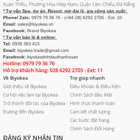
Xuân Thiều, Phường Hòa Hiệp Nam, Quận Liên Chiểu, Đà Nẵng
* Tư vấn Spa, dự án, Resort, mở đại lý, gia công sản xuất:
Phone/ Zalo:
0979 79 36 76 - (+84-28) 6292 2705 - Ext: 10
Email:
sales@biyokea.vn
Facebook:
Brand Biyokea
* Tư vấn bán lẻ & online:
Tel:
0938 383 415
Email:
biyokea.trade@gmail.com
Facebook:
biyokeatinhdauthanhxuan
Hotline: 0979 79 36 76
Hỗ trợ khách hàng: 028 6292 2705 - Ext: 11
Về Biyokea
Trợ giúp nhanh
Giới thiệu về Biyokea
Điều Khoản & Điều Kiện
Cơ hội việc làm tại Biyokea
Chính Sách Bảo Mật
Trở thành đối tác của Biyokea
Hình thức thanh toán
Đường đến Biyokea
Cam kết chất lượng
Các bước đặt hàng
Chính Sách Đổi Hàng
ĐĂNG KÝ NHẬN TIN