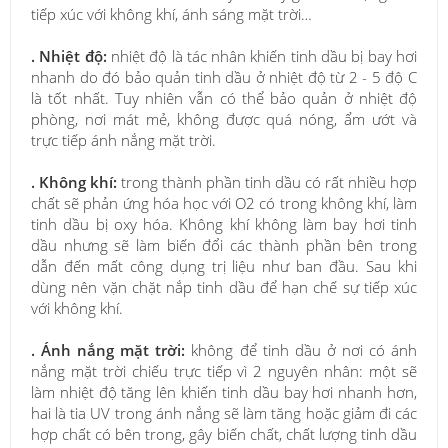
tiếp xúc với không khí, ánh sáng mặt trời…
. Nhiệt độ:
nhiệt độ là tác nhân khiến tinh dầu bị bay hơi
nhanh do đó bảo quản tinh dầu ở nhiệt độ từ 2 - 5 độ C
là tốt nhất. Tuy nhiên vẫn có thể bảo quản ở nhiệt độ
phòng, nơi mát mẻ, không được quá nóng, ẩm ướt và
trực tiếp ánh nắng mặt trời.
. Không khí:
trong thành phần tinh dầu có rất nhiều hợp
chất sẽ phản ứng hóa học với O2 có trong không khí, làm
tinh dầu bị oxy hóa. Không khí không làm bay hơi tinh
dầu nhưng sẽ làm biến đổi các thành phần bên trong
dẫn đến mất công dụng trị liệu như ban đầu. Sau khi
dùng nên vặn chặt nắp tinh dầu để hạn chế sự tiếp xúc
với không khí.
. Ánh nắng mặt trời:
không để tinh dầu ở nơi có ánh
nắng mặt trời chiếu trực tiếp vì 2 nguyên nhân: một sẽ
làm nhiệt độ tăng lên khiến tinh dầu bay hơi nhanh hơn,
hai là tia UV trong ánh nắng sẽ làm tăng hoặc giảm đi các
hợp chất có bên trong, gây biến chất, chất lượng tinh dầu