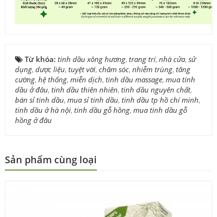
Từ khóa:
tinh dầu xông hương
,
trang trí
,
nhà cửa
,
sử
dụng
,
dược liệu
,
tuyệt vời
,
chăm sóc
,
nhiễm trùng
,
tăng
cường
,
hệ thống
,
miễn dịch
,
tinh dầu massage
,
mua tinh
dầu ở đâu
,
tinh dầu thiên nhiên
,
tinh dầu nguyên chất
,
bán sỉ tinh dầu
,
mua sỉ tinh dầu
,
tinh dầu tp hồ chí minh
,
tinh dầu ở hà nội
,
tinh dầu gỗ hồng
,
mua tinh dầu gỗ
hồng ở đâu
Sản phẩm cùng loại