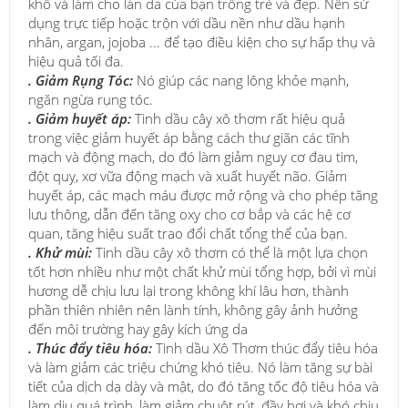
khô và làm cho làn da của bạn trông trẻ và đẹp. Nên sử
dụng trực tiếp hoặc trộn với dầu nền như dầu hạnh
nhân, argan, jojoba ... để tạo điều kiện cho sự hấp thụ và
hiệu quả tối đa.
.
Giảm Rụng Tóc:
Nó giúp các nang lông khỏe mạnh,
ngăn ngừa rụng tóc.
. Giảm huyết áp:
Tinh dầu cây xô thơm rất hiệu quả
trong việc giảm huyết áp bằng cách thư giãn các tĩnh
mạch và động mạch, do đó làm giảm nguy cơ đau tim,
đột quỵ, xơ vữa động mạch và xuất huyết não. Giảm
huyết áp, các mạch máu được mở rộng và cho phép tăng
lưu thông, dẫn đến tăng oxy cho cơ bắp và các hệ cơ
quan, tăng hiệu suất trao đổi chất tổng thể của bạn.
. Khử mùi:
Tinh dầu cây xô thơm có thể là một lựa chọn
tốt hơn nhiều như một chất khử mùi tổng hợp, bởi vì mùi
hương dễ chịu lưu lại trong không khí lâu hơn, thành
phần thiên nhiên nên lành tính, không gây ảnh hưởng
đến môi trường hay gây kích ứng da
. Thúc đẩy tiêu hóa:
Tinh dầu Xô Thơm thúc đẩy tiêu hóa
và làm giảm các triệu chứng khó tiêu. Nó làm tăng sự bài
tiết của dịch dạ dày và mật, do đó tăng tốc độ tiêu hóa và
làm dịu quá trình, làm giảm chuột rút, đầy hơi và khó chịu