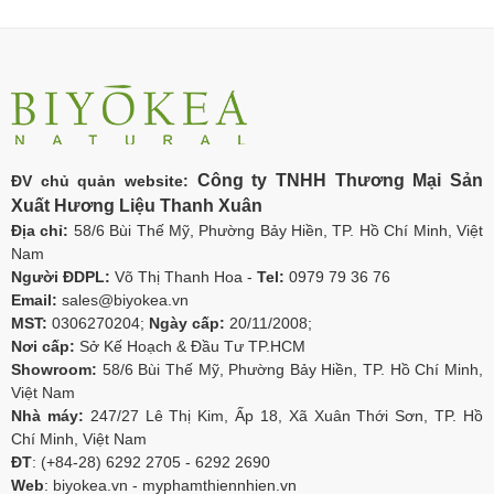
Công ty TNHH Thương Mại Sản
ĐV chủ quản website:
Xuất Hương Liệu Thanh Xuân
Địa chỉ:
58/6 Bùi Thế Mỹ, Phường Bảy Hiền, TP. Hồ Chí Minh, Việt
Nam
Người ĐDPL:
Võ Thị Thanh Hoa -
Tel:
0979 79 36 76
Email:
sales@biyokea.vn
MST:
0306270204;
Ngày cấp:
20/11/2008;
Nơi cấp:
Sở Kế Hoạch & Đầu Tư TP.HCM
Showroom:
58/6 Bùi Thế Mỹ, Phường Bảy Hiền, TP. Hồ Chí Minh,
Việt Nam
Nhà máy:
247/27 Lê Thị Kim, Ấp 18, Xã Xuân Thới Sơn, TP. Hồ
Chí Minh, Việt Nam
ĐT
: (+84-28) 6292 2705 - 6292 2690
Web
: biyokea.vn - myphamthiennhien.vn