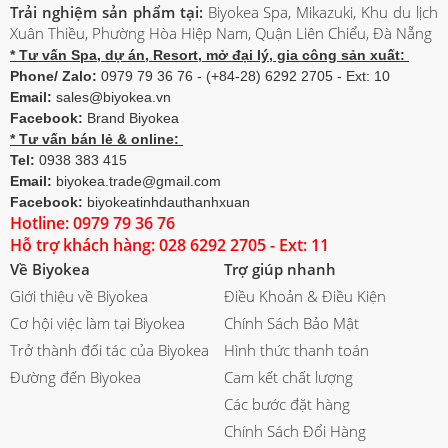
Trải nghiệm sản phẩm tại:
Biyokea Spa, Mikazuki, Khu du lịch
Xuân Thiều, Phường Hòa Hiệp Nam, Quận Liên Chiểu, Đà Nẵng
* Tư vấn Spa, dự án, Resort, mở đại lý, gia công sản xuất:
Phone/ Zalo:
0979 79 36 76 - (+84-28) 6292 2705 - Ext: 10
Email:
sales@biyokea.vn
Facebook:
Brand Biyokea
* Tư vấn bán lẻ & online:
Tel:
0938 383 415
Email:
biyokea.trade@gmail.com
Facebook:
biyokeatinhdauthanhxuan
Hotline: 0979 79 36 76
Hỗ trợ khách hàng: 028 6292 2705 - Ext: 11
Về Biyokea
Trợ giúp nhanh
Giới thiệu về Biyokea
Điều Khoản & Điều Kiện
Cơ hội việc làm tại Biyokea
Chính Sách Bảo Mật
Trở thành đối tác của Biyokea
Hình thức thanh toán
Đường đến Biyokea
Cam kết chất lượng
Các bước đặt hàng
Chính Sách Đổi Hàng