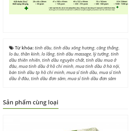
Từ khóa:
tinh dầu
,
tinh dầu xông hương
,
căng thẳng
,
lo âu
,
thần kinh
,
lo lắng
,
tinh dầu massage
,
lý tưởng
,
tinh
dầu thiên nhiên
,
tinh dầu nguyên chất
,
tinh dầu mua ở
đâu
,
mua tinh dầu ở hồ chí minh
,
mua tinh dầu ở hà nội
,
bán tinh dầu tp hồ chí minh
,
mua sỉ tinh dầu
,
mua sỉ tinh
dầu ở đâu
,
tinh dầu đơn sâm
,
mua sỉ tinh dầu đơn sâm
Sản phẩm cùng loại