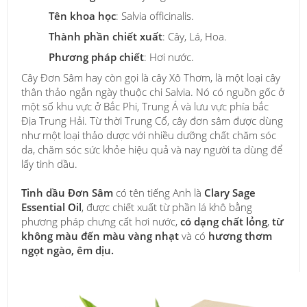
Tên khoa học
: Salvia officinalis.
Thành phần chiết xuất
: Cây, Lá, Hoa.
Phương pháp chiết
: Hơi nước.
Cây Đơn Sâm hay còn gọi là cây Xô Thơm, là một loại cây
thân thảo ngắn ngày thuộc chi Salvia. Nó có nguồn gốc ở
một số khu vực ở Bắc Phi, Trung Á và lưu vực phía bắc
Địa Trung Hải. Từ thời Trung Cổ, cây đơn sâm được dùng
như một loại thảo dược với nhiều dưỡng chất chăm sóc
da, chăm sóc sức khỏe hiệu quả và nay người ta dùng để
lấy tinh dầu.
Tinh dầu Đơn Sâm
có tên tiếng Anh là
Clary Sage
Essential Oil
, được chiết xuất từ phần lá khô bằng
phương pháp chưng cất hơi nước,
có dạng chất lỏng
,
từ
không màu đến màu vàng nhạt
và có
hương thơm
ngọt ngào, êm dịu.