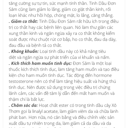
tăng cường sự tự tin, sức mạnh tinh thần. Tinh Dầu Đơn
Sâm cũng làm giảm lo lắng, giảm co giật thần kinh, rối
loạn khác như hồi hộp, chóng mặt, lo lắng, căng thẳng.
. Giảm co thắt:
Tinh Dầu Đơn Sâm rất hữu ích trong điều
trị co thắt hay các bệnh liên quan. Nó làm thư giãn các
xung thần kinh và ngăn ngừa xảy ra co thắt không kiểm
soát được như chuột rút cơ bắp, ho co thắt, đau dạ dày,
đau đầu và bệnh tả co thắt.
. Kháng khuẩn:
Loại tinh dầu này có khả năng tiêu
diệt và ngăn ngừa sự phát triển của vi khuẩn và nấm.
. Kích thích ham muốn tình dục:
Đơn Sâm là một loại
thuốc kích thích tình dục, làm tăng ham muốn và tạo điều
kiện cho ham muốn tình dục. Tác động đến hormone
testosterone nên có thể làm tăng hiệu suất và hứng thú
tình dục. Nên được sử dụng trong việc điều trị chứng
lãnh cảm, các vấn đề tâm lý dẫn đến mất ham muốn và
thậm chí là bất lực.
. Chăm sóc da:
Hoạt chất ester có trong tinh dầu cây Xô
Thơm gọi là linalyl acetate, làm giảm viêm da và chữa lành
phát ban. Hơn nữa, nó cân bằng và điều chỉnh việc sản
xuất dầu tự nhiên trong da, làm giảm cả da dầu và da