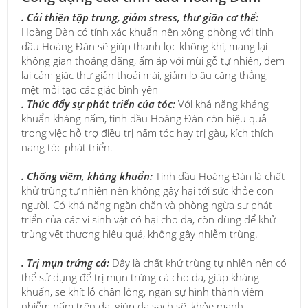
. Cải thiện tập trung, giảm stress, thư giãn cơ thể:
Hoàng Đàn có tính xác khuẩn nên xông phòng với tinh
dầu Hoàng Đàn sẽ giúp thanh lọc không khí, mang lại
không gian thoáng đãng, ấm áp với mùi gỗ tự nhiên, đem
lại cảm giác thư giản thoải mái, giảm lo âu căng thẳng,
mệt mỏi tạo các giác bình yên
. Thúc đẩy sự phát triển của tóc:
Với khả năng kháng
khuẩn kháng nấm, tinh dầu Hoàng Đàn còn hiệu quả
trong việc hỗ trợ điều trị nấm tóc hay trị gàu, kích thích
nang tóc phát triển.
. Chống viêm, kháng khuẩn:
Tinh dầu Hoàng Đàn là chất
khử trùng tự nhiên nên không gây hại tới sức khỏe con
người. Có khả năng ngăn chặn và phòng ngừa sự phát
triển của các vi sinh vật có hại cho da, còn dùng để khử
trùng vết thương hiệu quả, không gây nhiễm trùng.
. Trị mụn trứng cá:
Đây là chất khử trùng tự nhiên nên có
thể sử dụng để trị mụn trứng cá cho da, giúp kháng
khuẩn, se khít lỗ chân lông, ngăn sự hình thành viêm
nhiễm nấm trên da, giúp da sạch sẽ, khỏe mạnh.