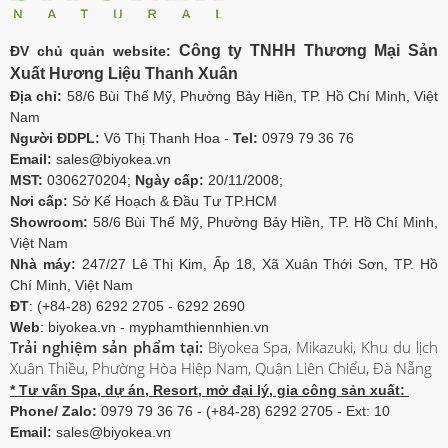
Công ty TNHH Thương Mại Sản
ĐV chủ quản website:
Xuất Hương Liệu Thanh Xuân
Địa chỉ:
58/6 Bùi Thế Mỹ, Phường Bảy Hiền, TP. Hồ Chí Minh, Việt
Nam
Người ĐDPL:
Võ Thị Thanh Hoa -
Tel:
0979 79 36 76
Email:
sales@biyokea.vn
MST:
0306270204;
Ngày cấp:
20/11/2008;
Nơi cấp:
Sở Kế Hoạch & Đầu Tư TP.HCM
Showroom:
58/6 Bùi Thế Mỹ, Phường Bảy Hiền, TP. Hồ Chí Minh,
Việt Nam
Nhà máy:
247/27 Lê Thị Kim, Ấp 18, Xã Xuân Thới Sơn, TP. Hồ
Chí Minh, Việt Nam
ĐT
: (+84-28) 6292 2705 - 6292 2690
Web
: biyokea.vn - myphamthiennhien.vn
Trải nghiệm sản phẩm tại:
Biyokea Spa, Mikazuki, Khu du lịch
Xuân Thiều, Phường Hòa Hiệp Nam, Quận Liên Chiểu, Đà Nẵng
* Tư vấn Spa, dự án, Resort, mở đại lý, gia công sản xuất:
Phone/ Zalo:
0979 79 36 76 - (+84-28) 6292 2705 - Ext: 10
Email:
sales@biyokea.vn