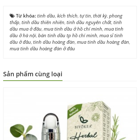
Từ khóa:
tinh dầu
,
kích thích
,
tự tin
,
thời kỳ
,
phong
thấp
,
tinh dầu thiên nhiên
,
tinh dầu nguyên chất
,
tinh
dầu mua ở đâu
,
mua tinh dầu ở hồ chí minh
,
mua tinh
dầu ở hà nội
,
bán tinh dầu tp hồ chí minh
,
mua sỉ tinh
dầu ở đâu
,
tinh dầu hoàng đàn
,
mua tinh dầu hoàng đàn
,
mua tinh dầu hoàng đàn ở đâu
Sản phẩm cùng loại