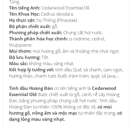
Tùng.
Tên tiếng Anh:
Cedarwood Essential Oil.
Tên Khoa Học:
Cedrus deodara.
Họ thực vật:
họ Thông (Pinaceae).
Bộ phận chiết xuất:
gỗ.
Phương pháp chiết xuất:
Chưng cất hơi nước.
Thành phần hóa học chính:
α-cedrene, cedrol,
thujopsene.
Mùi thơm:
mùi hương gỗ, ấm và thoảng nhẹ chút ngọt.
Độ lưu hương:
Tốt.
Màu sắc:
không màu, vàng nhạt.
Kết hợp lý tưởng với:
tinh dầu Quế, sả chanh, cam ngọt,
hương thảo, chanh tươi, bưởi, tràm tràm, quýt, sả Java,…
Tinh dầu Hoàng Đàn
có tên tiếng anh là
Cedarwood
Essential Old
được chiết xuất từ gỗ, cành, rễ cây Hoàng
Đàn, bằng phương pháp chưng cất hơi nước. Tinh dầu
Hoàng Đàn tự nhiên 100% không có độc tố,
có mùi
hương gỗ, nồng ấm và mộc mạc
tự nhiên đặc trưng,
có
dạng lỏng màu vàng nhạt.