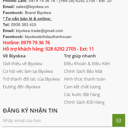
Phone/ Zalo:
0979 79 36 76 - (+84-28) 6292 2705 - Ext: 10
Email:
sales@biyokea.vn
Facebook:
Brand Biyokea
* Tư vấn bán lẻ & online:
Tel:
0938 383 415
Email:
biyokea.trade@gmail.com
Facebook:
biyokeatinhdauthanhxuan
Hotline: 0979 79 36 76
Hỗ trợ khách hàng: 028 6292 2705 - Ext: 11
Về Biyokea
Trợ giúp nhanh
Giới thiệu về Biyokea
Điều Khoản & Điều Kiện
Cơ hội việc làm tại Biyokea
Chính Sách Bảo Mật
Trở thành đối tác của Biyokea
Hình thức thanh toán
Đường đến Biyokea
Cam kết chất lượng
Các bước đặt hàng
Chính Sách Đổi Hàng
ĐĂNG KÝ NHẬN TIN