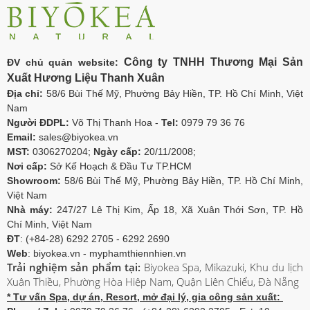
Công ty TNHH Thương Mại Sản
ĐV chủ quản website:
Xuất Hương Liệu Thanh Xuân
Địa chỉ:
58/6 Bùi Thế Mỹ, Phường Bảy Hiền, TP. Hồ Chí Minh, Việt
Nam
Người ĐDPL:
Võ Thị Thanh Hoa -
Tel:
0979 79 36 76
Email:
sales@biyokea.vn
MST:
0306270204;
Ngày cấp:
20/11/2008;
Nơi cấp:
Sở Kế Hoạch & Đầu Tư TP.HCM
Showroom:
58/6 Bùi Thế Mỹ, Phường Bảy Hiền, TP. Hồ Chí Minh,
Việt Nam
Nhà máy:
247/27 Lê Thị Kim, Ấp 18, Xã Xuân Thới Sơn, TP. Hồ
Chí Minh, Việt Nam
ĐT
: (+84-28) 6292 2705 - 6292 2690
Web
: biyokea.vn - myphamthiennhien.vn
Trải nghiệm sản phẩm tại:
Biyokea Spa, Mikazuki, Khu du lịch
Xuân Thiều, Phường Hòa Hiệp Nam, Quận Liên Chiểu, Đà Nẵng
* Tư vấn Spa, dự án, Resort, mở đại lý, gia công sản xuất: