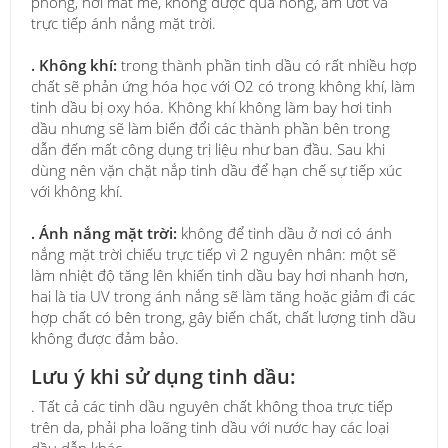
phòng, nơi mát mẻ, không được quá nóng, ẩm ướt và
trực tiếp ánh nắng mặt trời.
. Không khí:
trong thành phần tinh dầu có rất nhiều hợp
chất sẽ phản ứng hóa học với O2 có trong không khí, làm
tinh dầu bị oxy hóa. Không khí không làm bay hơi tinh
dầu nhưng sẽ làm biến đổi các thành phần bên trong
dẫn đến mất công dụng trị liệu như ban đầu. Sau khi
dùng nên vặn chặt nắp tinh dầu để hạn chế sự tiếp xúc
với không khí.
. Ánh nắng mặt trời:
không để tinh dầu ở nơi có ánh
nắng mặt trời chiếu trực tiếp vì 2 nguyên nhân: một sẽ
làm nhiệt độ tăng lên khiến tinh dầu bay hơi nhanh hơn,
hai là tia UV trong ánh nắng sẽ làm tăng hoặc giảm đi các
hợp chất có bên trong, gây biến chất, chất lượng tinh dầu
không được đảm bảo.
Lưu ý khi sử dụng tinh dầu:
. Tất cả các tinh dầu nguyên chất không thoa trực tiếp
trên da, phải pha loãng tinh dầu với nước hay các loại