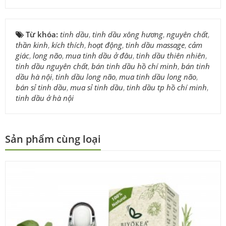
Từ khóa:
tinh dầu
,
tinh dầu xông hương
,
nguyên chất
,
thần kinh
,
kích thích
,
hoạt động
,
tinh dầu massage
,
cảm
giác
,
long não
,
mua tinh dầu ở đâu
,
tinh dầu thiên nhiên
,
tinh dầu nguyên chất
,
bán tinh dầu hồ chí minh
,
bán tinh
dầu hà nội
,
tinh dầu long não
,
mua tinh dầu long não
,
bán sỉ tinh dầu
,
mua sỉ tinh dầu
,
tinh dầu tp hồ chí minh
,
tinh dầu ở hà nội
Sản phẩm cùng loại