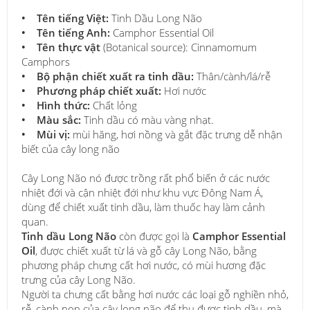
• Tên tiếng Việt:
Tinh Dầu Long Não
• Tên tiếng Anh:
Camphor Essential Oil
• Tên thực vật
(Botanical source): Cinnamomum
Camphors
• Bộ phận chiết xuất ra tinh dầu:
Thân/cành/lá/rễ
• Phương pháp chiết xuất:
Hơi nước
• Hình thức:
Chất lỏng
• Màu sắc:
Tinh dầu có màu vàng nhạt.
• Mùi vị:
mùi hăng, hơi nồng và gắt đặc trưng dễ nhận
biết của cây long não
Cây Long Não nó được trồng rất phổ biến ở các nước
nhiệt đới và cận nhiệt đới như khu vực Đông Nam Á,
dùng để chiết xuất tinh dầu, làm thuốc hay làm cảnh
quan.
Tinh dầu Long Não
còn được gọi là
Camphor Essential
Oil
, được chiết xuất từ lá và gỗ cây Long Não, bằng
phương pháp chưng cất hơi nước, có mùi hương đặc
trưng của cây Long Não.
Người ta chưng cất bằng hơi nước các loại gỗ nghiền nhỏ,
rễ, cành non của cây long não để thu được tinh dầu, mà