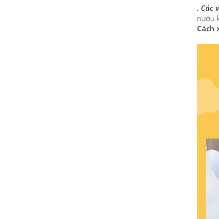
. Các 
nướu k
Cách 