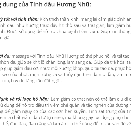
 dụng của Tinh dầu Hương Nhũ:
kỳ tốt với tinh thần
:
Kích thích thần kinh, mang lại cảm giác bình an
inh dầu nhũ hương thúc đẩy hít thở sâu và thư giãn, làm giảm huy
ĩnh. Được sử dụng để hỗ trợ chữa bệnh trầm cảm. Giúp lưu thôn
n giấc.
với da
:
massage với Tinh dầu Nhũ Hương có thể phục hồi và tái tạo lạ
nhờn da, giúp se khít lỗ chân lông, làm sáng da. Giúp da trẻ hóa, 
p giúp giảm đau cơ, nhức mỏi xương khớp, giúp tái tạo da, phục h
t sẹo của nhọt, mụn trứng cá và thủy đậu trên da mờ dần, làm mờ v
h con, hay do tăng cân đột ngột.
lạnh và rối loạn hô hấp:
Làm giảm co thắt nên có thể làm dịu đi
Sử dụng để hỗ trợ điều trị viêm phế quản và tắc nghẽn của đường 
g để giảm nguy cơ của các cơn hen suyễn. Tính sát trùng của t
em là chất giảm đau từ tự nhiên, mà không gây tác dụng phụ cho
 thể, đau đầu, đau răng và làm ấm cơ thể dùng để trị các vấn đề v