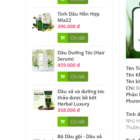
Tinh Dầu Hỗn Hợp
Mix22
396.000 đ
Chi tiết
Dầu Dưỡng Tóc (Hair
Serum)
459.000 đ
Tên T
Tên K
Chi tiết
Tên k
Chi:
Bo
Dầu xả và dưỡng tóc
Phần 
thảo dược bồ kết
Phươn
Herbal Luxury
358.000 đ
Tinh 
Nhũ Hư
Chi tiết
Thường
Bộ Dầu gội - Dầu xả