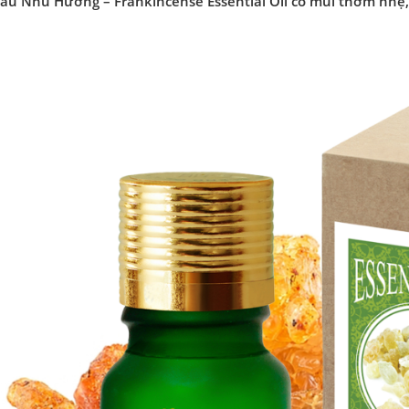
dầu Nhũ Hương – Frankincense Essential Oil có mùi thơm nhẹ,