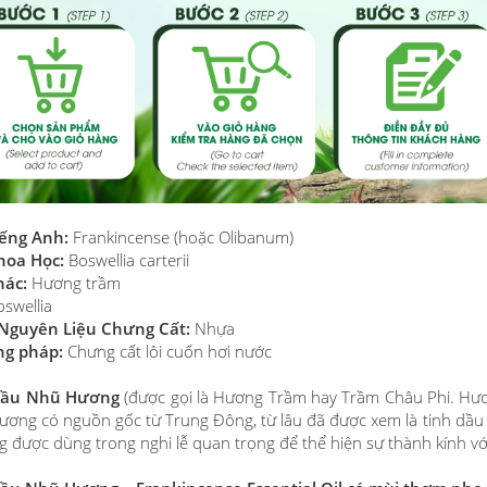
iếng Anh:
Frankincense (hoặc Olibanum)
hoa Học:
Boswellia carterii
hác:
Hương trầm
swellia
Nguyên Liệu Chưng Cất:
Nhựa
g pháp:
Chưng cất lôi cuốn hơi nước
dầu Nhũ Hương
(được gọi là Hương Trầm hay Trầm Châu Phi. Hươ
ơng có nguồn gốc từ Trung Đông, từ lâu đã được xem là tinh dầu
 được dùng trong nghi lễ quan trọng để thể hiện sự thành kính với