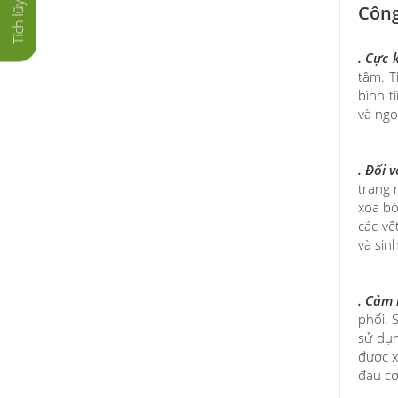
Công
. Cực 
tâm. T
bình t
và ngo
. Đối 
trạng 
xoa bó
các vế
và sin
. Cảm 
phổi. 
sử dụn
được x
đau cơ