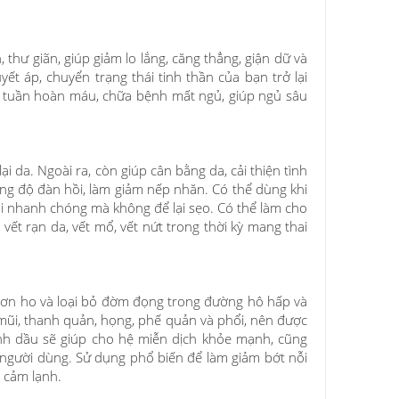
, thư giãn, giúp giảm lo lắng, căng thẳng, giận dữ và
ết áp, chuyển trạng thái tinh thần của bạn trở lại
g tuần hoàn máu, chữa bệnh mất ngủ, giúp ngủ sâu
i da. Ngoài ra, còn giúp cân bằng da, cải thiện tình
tăng độ đàn hồi, làm giảm nếp nhăn. Có thể dùng khi
ồi nhanh chóng mà không để lại sẹo. Có thể làm cho
ết rạn da, vết mổ, vết nứt trong thời kỳ mang thai
 cơn ho và loại bỏ đờm đọng trong đường hô hấp và
mũi, thanh quản, họng, phế quản và phổi, nên được
inh dầu sẽ giúp cho hệ miễn dịch khỏe mạnh, cũng
 người dùng. Sử dụng phổ biến để làm giảm bớt nỗi
ề cảm lạnh.