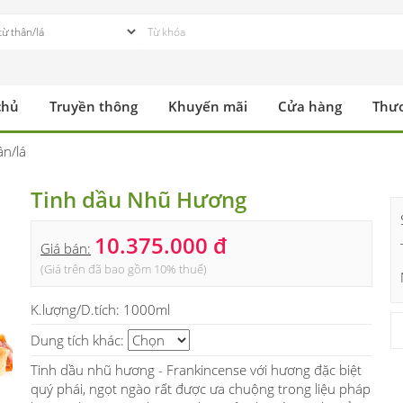
chủ
Truyền thông
Khuyến mãi
Cửa hàng
Thư
ân/lá
Tinh dầu Nhũ Hương
10.375.000 đ
Giá bán:
(Giá trên đã bao gồm 10% thuế)
K.lượng/D.tích:
1000ml
Dung tích khác:
Tinh dầu nhũ hương - Frankincense với hương đặc biệt
quý phái, ngọt ngào rất được ưa chuộng trong liệu pháp