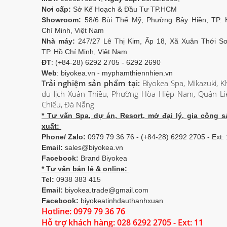
Nơi cấp:
Sở Kế Hoạch & Đầu Tư TP.HCM
Showroom:
58/6 Bùi Thế Mỹ, Phường Bảy Hiền, TP. 
Chí Minh, Việt Nam
Nhà máy:
247/27 Lê Thị Kim, Ấp 18, Xã Xuân Thới Sơ
TP. Hồ Chí Minh, Việt Nam
ĐT
: (+84-28) 6292 2705 - 6292 2690
Web
: biyokea.vn - myphamthiennhien.vn
Trải nghiệm sản phẩm tại:
Biyokea Spa, Mikazuki, K
du lịch Xuân Thiều, Phường Hòa Hiệp Nam, Quận Li
Chiểu, Đà Nẵng
* Tư vấn Spa, dự án, Resort, mở đại lý, gia công s
xuất:
Phone/ Zalo:
0979 79 36 76 - (+84-28) 6292 2705 - Ext:
Email:
sales@biyokea.vn
Facebook:
Brand Biyokea
* Tư vấn bán lẻ & online:
Tel:
0938 383 415
Email:
biyokea.trade@gmail.com
Facebook:
biyokeatinhdauthanhxuan
Hotline: 0979 79 36 76
Hỗ trợ khách hàng: 028 6292 2705 - Ext: 11