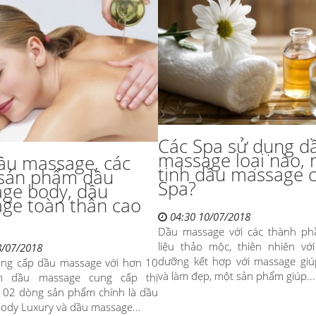
Các Spa sử dụng d
massage loại nào,
ầu massage, các
tinh dầu massage 
sản phẩm dầu
Spa?
ge body, dầu
ge toàn thân cao
04:30 10/07/2018
Dầu massage với các thành ph
liệu thảo mộc, thiên nhiên với
8/07/2018
dưỡng kết hợp với massage giú
ung cấp dầu massage với hơn 10
và làm đẹp, một sản phẩm giúp...
m dầu massage cung cấp thị
i 02 dòng sản phẩm chính là dầu
ody Luxury và dầu massage...