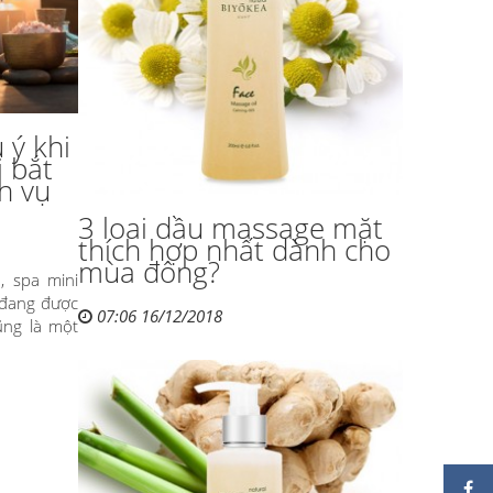
 ý khi
i bắt
h vụ
3 loai dầu massage mặt
thích hợp nhất dành cho
mùa đông?
, spa mini
 đang được
07:06 16/12/2018
ũng là một