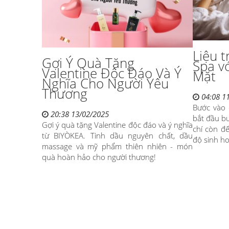
Liệu t
Gợi Ý Quà Tặng
Spa v
Valentine Độc Đáo Và Ý
Mặt
Nghĩa Cho Người Yêu
Thương
04:08 1
Bước vào 
20:38 13/02/2025
bắt đầu bư
Gợi ý quà tặng Valentine độc đáo và ý nghĩa
chí còn đ
từ BIYÒKEA. Tinh dầu nguyên chất, dầu
độ sinh ho
massage và mỹ phẩm thiên nhiên - món
quà hoàn hảo cho người thương!