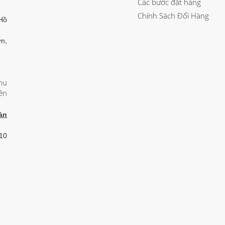
Các bước đặt hàng
Chính Sách Đổi Hàng
Hồ
n,
hu
ên
ản
 10