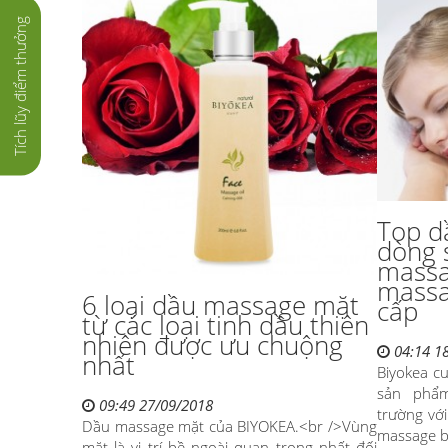
Tích lũy điểm thưởng
Top d
dòng 
massa
massa
6 loại dầu massage mặt
cấp
từ các loại tinh dầu thiên
nhiên được ưu chuộng
04:14 1
nhất
Biyokea c
sản phẩ
09:49 27/09/2018
trường vớ
Dầu massage mặt của BIYOKEA.<br />Vùng
massage b
mặt là vị trí bề ngoài quan trọng nhất đối