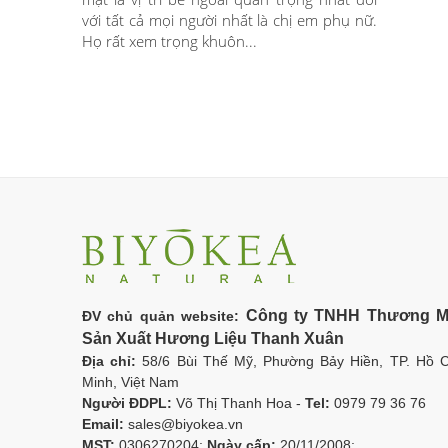
với tất cả mọi người nhất là chị em phụ nữ.
Họ rất xem trọng khuôn...
Công ty TNHH Thương M
ĐV chủ quản website:
Sản Xuất Hương Liệu Thanh Xuân
Địa chỉ:
58/6 Bùi Thế Mỹ, Phường Bảy Hiền, TP. Hồ C
Minh, Việt Nam
Người ĐDPL:
Võ Thị Thanh Hoa -
Tel:
0979 79 36 76
Email:
sales@biyokea.vn
MST:
0306270204;
Ngày cấp:
20/11/2008;