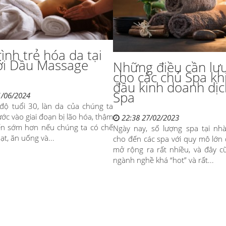
rình trẻ hóa da tại
ới Dầu Massage
Những điều cần lưu
cho các chủ Spa kh
đầu kinh doanh dịc
Spa
1/06/2024
độ tuổi 30, làn da của chúng ta
ớc vào giai đoạn bị lão hóa, thậm
22:38 27/02/2023
ến sớm hơn nếu chúng ta có chế
Ngày nay, số lượng spa tại nhà
ạt, ăn uống và...
cho đến các spa với quy mô lớn
mở rộng ra rất nhiều, và đây c
ngành nghề khá “hot” và rất...