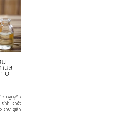
ầu
 mua
cho
ần nguyên
 tính chất
p thư giản