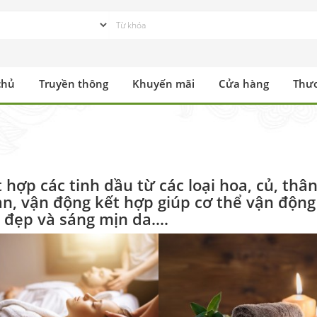
chủ
Truyền thông
Khuyến mãi
Cửa hàng
Thư
hợp các tinh dầu từ các loại hoa, củ, thân
n, vận động kết hợp giúp cơ thể vận động
 đẹp và sáng mịn da....