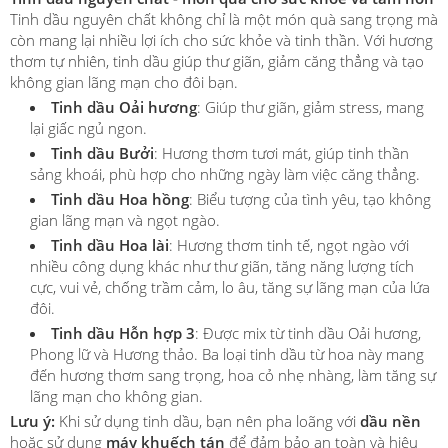
Tinh dầu nguyên chất không chỉ là một món quà sang trọng mà
còn mang lại nhiều lợi ích cho sức khỏe và tinh thần. Với hương
thơm tự nhiên, tinh dầu giúp thư giãn, giảm căng thẳng và tạo
không gian lãng mạn cho đôi bạn.
Tinh dầu Oải hương
: Giúp thư giãn, giảm stress, mang
lại giấc ngủ ngon.
Tinh dầu Bưởi
: Hương thơm tươi mát, giúp tinh thần
sảng khoái, phù hợp cho những ngày làm việc căng thẳng.
Tinh dầu Hoa hồng
: Biểu tượng của tình yêu, tạo không
gian lãng mạn và ngọt ngào.
Tinh dầu Hoa lài
: Hương thơm tinh tế, ngọt ngào với
nhiều công dụng khác như thư giãn, tăng năng lượng tích
cực, vui vẻ, chống trầm cảm, lo âu, tăng sự lãng mạn của lứa
đôi.
Tinh dầu Hỗn hợp 3
: Được mix từ tinh dầu Oải hương,
Phong lữ và Hương thảo. Ba loại tinh dầu từ hoa này mang
đến hương thơm sang trọng, hoa cỏ nhẹ nhàng, làm tăng sự
lãng mạn cho không gian.
Lưu ý:
Khi sử dụng tinh dầu, bạn nên pha loãng với
dầu nền
hoặc sử dụng
máy khuếch tán
để đảm bảo an toàn và hiệu