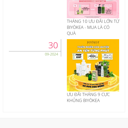
THÁNG 10 ƯU ĐÃI LỚN TỪ
BIYÒKEA - MUA LÀ CÓ
QUÀ
30
09-2024
ƯU ĐÃI THÁNG 9 CỰC
KHỦNG BIYÒKEA