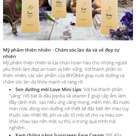
Mỹ phẩm thiên nhiên - Chăm sóc làn da và vẻ đẹp tự
nhiên
Mỹ phẩm thiên nhiên là lựa chọn hoàn hảo cho những người
yêu thích làm đẹp an toàn và bền vững. Với thành phần từ
thiên nhiên, các sản phẩm của BIYÒKEA giúp nuôi dưỡng và
chăm sóc làn da khỏe mạnh và rạng rỡ.
Son dưỡng môi Love Mini Lips
: Với hai thành phần
“vàng” nổi bật là dầu Jojoba và vitamin E giúp cấp ẩm, làm
đầy rãnh môi , tạo hiệu ứng căng mọng, mềm mịn, đủ nước.
Hơn nữa, dòng son dưỡng với thiết kế đặc biệt lên màu tùy
thuộc vào nhiệt độ, pH và sắc tố môi sẽ cho ra màu son
khác nhau tạo nên một sự thú vị trong quá trình trải
nghiệm.
Kem chống nắng Sunscreen Face Cream
SPF 40+,