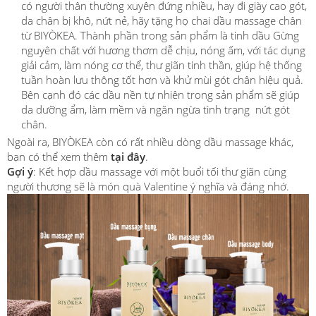
có người thân thường xuyên đứng nhiều, hay đi giày cao gót,
da chân bị khô, nứt nẻ, hãy tặng họ chai dầu massage chân
từ BIYÒKEA. Thành phần trong sản phẩm là tinh dầu Gừng
nguyên chất với hương thơm dễ chịu, nóng ấm, với tác dụng
giải cảm, làm nóng cơ thể, thư giãn tinh thần, giúp hệ thống
tuần hoàn lưu thông tốt hơn và khử mùi gót chân hiệu quả.
Bên cạnh đó các dầu nền tự nhiên trong sản phẩm sẽ giúp
da dưỡng ẩm, làm mềm và ngăn ngừa tình trạng nứt gót
chân.
Ngoài ra, BIYÒKEA còn có rất nhiều dòng dầu massage khác,
bạn có thể xem thêm
tại đây
.
Gợi ý
: Kết hợp dầu massage với một buổi tối thư giãn cùng
người thương sẽ là món quà Valentine ý nghĩa và đáng nhớ.