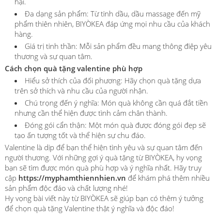
hại.
Đa dạng sản phẩm: Từ tinh dầu, dầu massage đến mỹ
phẩm thiên nhiên, BIYÒKEA đáp ứng mọi nhu cầu của khách
hàng.
Giá trị tinh thần: Mỗi sản phẩm đều mang thông điệp yêu
thương và sự quan tâm.
Cách chọn quà tặng valentine phù hợp
Hiểu sở thích của đối phương: Hãy chọn quà tặng dựa
trên sở thích và nhu cầu của người nhận.
Chú trọng đến ý nghĩa: Món quà không cần quá đắt tiền
nhưng cần thể hiện được tình cảm chân thành.
Đóng gói cẩn thận: Một món quà được đóng gói đẹp sẽ
tạo ấn tượng tốt và thể hiện sự chu đáo.
Valentine là dịp để bạn thể hiện tình yêu và sự quan tâm đến
người thương. Với những gợi ý quà tặng từ BIYÒKEA, hy vọng
bạn sẽ tìm được món quà phù hợp và ý nghĩa nhất. Hãy truy
cập
https://myphamthiennhien.vn
để khám phá thêm nhiều
sản phẩm độc đáo và chất lượng nhé!
Hy vọng bài viết này từ BIYÒKEA sẽ giúp bạn có thêm ý tưởng
để chọn quà tặng Valentine thật ý nghĩa và độc đáo!