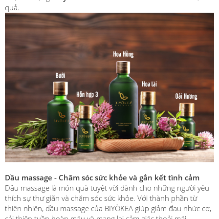
quả.
Dầu massage - Chăm sóc sức khỏe và gắn kết tình cảm
Dầu massage là món quà tuyệt vời dành cho những người yêu
thích sự thư giãn và chăm sóc sức khỏe. Với thành phần từ
thiên nhiên, dầu massage của BIYÒKEA giúp giảm đau nhức cơ,
cải thiện tuần hoàn máu và mang lại cảm giác thoải mái.