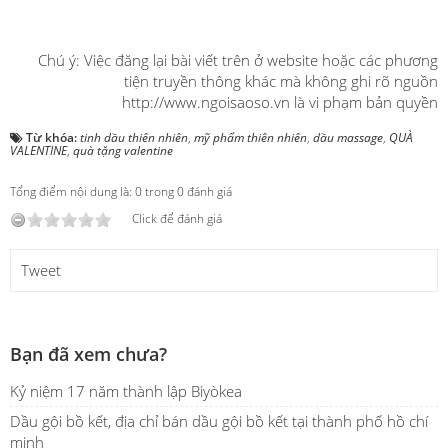
Chú ý: Việc đăng lại bài viết trên ở website hoặc các phương
tiện truyền thông khác mà không ghi rõ nguồn
http://www.ngoisaoso.vn là vi phạm bản quyền
Từ khóa:
tinh dầu thiên nhiên
,
mỹ phẩm thiên nhiên
,
dầu massage
,
QUÀ
VALENTINE
,
quà tặng valentine
Tổng điểm nội dung là: 0 trong 0 đánh giá
Click để đánh giá
Tweet
Bạn đã xem chưa?
Kỷ niệm 17 năm thành lập Biyòkea
Dầu gội bồ kết, địa chỉ bán dầu gội bồ kết tại thành phố hồ chí
minh