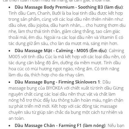
Dầu Massage Body Premium - Soothing B3 (làm dịu)
:
Tinh dầu Cam, Chanh, Bưởi là ba loại tinh dầu được kết hợp
trong sản phẩm, cùng với các loại dầu nền thiên nhiên như:
dầu olive, dầu jojoba, dầu hạnh nhân,... cho hương thơm dịu
nhẹ, làm thư thái tinh thần, giảm căng thẳng, tạo cảm giác
thoải mái, êm dịu. Ngoài ra các loại dầu nền và Vitamin E có
tác dụng giữ ẩm sâu, cho làn da mượt mà, sáng mịn hơn.
Dầu Massage Mặt - Calming - M005 (Êm dịu)
: Calming
M005 với tinh dầu Cúc la mã kết hợp với các loại dầu nền, có
tác dụng cân bằng độ ẩm, dưỡng da mềm mượt. Tinh dầu
hoa cúc có mùi hương ngọt ngào, nồng ấm. Có tính năng
làm dịu da, thích hợp cho da nhạy cảm.
Dầu Massage Bụng - Firming Skinlovers 1
: Dầu
massage bụng của BIYÒKEA với chiết xuất từ tinh dầu Gừng
nguyên chất cùng các loại dầu nền thực vật và chất làm
nóng hỗ trợ thúc đẩy lưu thông tuần hoàn máu, ngăn chặn
sự phát triển mỡ mới. Kết hợp với các động tác massage
chuyên sâu từ giúp săn chắc da bụng một cách tự nhiên và
an toàn.
Dầu Massage Chân - Farming F1 (làm nóng)
: Nếu bạn