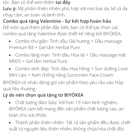
tóc. Bạn có thể xem thêm
tại đây
.
Lưu ý:
Mỹ phẩm thiên nhiên phù hợp với mọi loại da, kể cả da
nhạy cảm, an toàn và lành tính.
Combo quà tặng Valentine - Sự kết hợp hoàn hảo
Để món quà thêm phần đặc biệt, bạn có thể lựa chọn các
combo quà tặng Valentine được thiết kế riêng bởi BIYÒKEA.
Combo thư giãn: Tinh dầu Oải hương + Dầu massage
Premium B3 + Gel tắm Herbal Pure.
Combo lãng mạn: Tinh dầu Hoa lài + Dầu massage mặt
M005 + Gel tắm Herbal Pure.
Combo xinh đẹp: Tinh dầu Hoa hồng + Son dưỡng Love
Mini Lips + Kem chống nắng Sunscreen Face Cream.
BIYÒKEA có nhận đóng gói sản phẩm theo yêu cầu vào Hộp
quà Yêu thương.
Lý do nên chọn quà tặng từ BIYÒKEA
Chất lượng đảm bảo: Với hơn 19 năm kinh nghiệm,
BIYÒKEA cam kết mang đến sản phẩm chất lượng cao, an
toàn cho sức khỏe.
Thành phần thiên nhiên: Tất cả sản phẩm đều được chiết
xuất từ nguyên liệu thiên nhiên, không chứa hóa chất độc