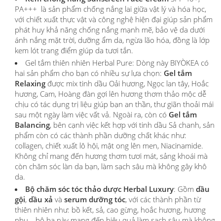
PA+++ là sản phẩm chống nắng lai giữa vật lý và hóa học,
với chiết xuất thực vật và công nghệ hiện đại giúp sản phẩm
phát huy khả năng chống nắng mạnh mẽ, bảo vệ da dưới
ánh nắng mặt trời, dưỡng ẩm da, ngừa lão hóa, đồng là lớp
kem lót trang điểm giúp da tươi tắn.
Gel tắm thiên nhiên Herbal Pure: Dòng này BIYÒKEA có
hai sản phẩm cho bạn có nhiều sự lựa chọn:
Gel tắm
Relaxing
được mix tinh dầu Oải hương, Ngọc lan tây, Hoắc
hương, Cam, Hoàng đàn gợi lên hương thơm thảo mộc dễ
chịu có tác dụng trị liệu giúp bạn an thần, thư giãn thoải mái
sau một ngày làm việc vất vả. Ngoài ra, còn có
Gel tắm
Balancing
, bên cạnh việc kết hợp với tinh dầu Sả chanh, sản
phẩm còn có các thành phần dưỡng chất khác như:
collagen, chiết xuất lô hội, mật ong lên men, Niacinamide.
Không chỉ mang đến hương thơm tươi mát, sảng khoái mà
còn chăm sóc làn da bạn, làm sạch sâu mà không gây khô
da.
Bộ chăm sóc tóc thảo dược Herbal Luxury
: Gồm
dầu
gội
,
dầu xả
và
serum dưỡng tóc
, với các thành phần từ
thiên nhiên như: bồ kết, sả, cao gừng, hoắc hương, hương
nhu,...bộ ba này mang đến hiệu quả làm sạch sâu mà không