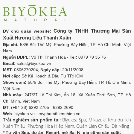
Công ty TNHH Thương Mại Sản
ĐV chủ quản website:
Xuất Hương Liệu Thanh Xuân
Địa chỉ:
58/6 Bùi Thế Mỹ, Phường Bảy Hiền, TP. Hồ Chí Minh, Việt
Nam
Người ĐDPL:
Võ Thị Thanh Hoa -
Tel:
0979 79 36 76
Email:
sales@biyokea.vn
MST:
0306270204;
Ngày cấp:
20/11/2008;
Nơi cấp:
Sở Kế Hoạch & Đầu Tư TP.HCM
Showroom:
58/6 Bùi Thế Mỹ, Phường Bảy Hiền, TP. Hồ Chí Minh,
Việt Nam
Nhà máy:
247/27 Lê Thị Kim, Ấp 18, Xã Xuân Thới Sơn, TP. Hồ
Chí Minh, Việt Nam
ĐT
: (+84-28) 6292 2705 - 6292 2690
Web
: biyokea.vn - myphamthiennhien.vn
Trải nghiệm sản phẩm tại:
Biyokea Spa, Mikazuki, Khu du lịch
Xuân Thiều, Phường Hòa Hiệp Nam, Quận Liên Chiểu, Đà Nẵng
* Tư vấn Spa, dự án, Resort, mở đại lý, gia công sản xuất: