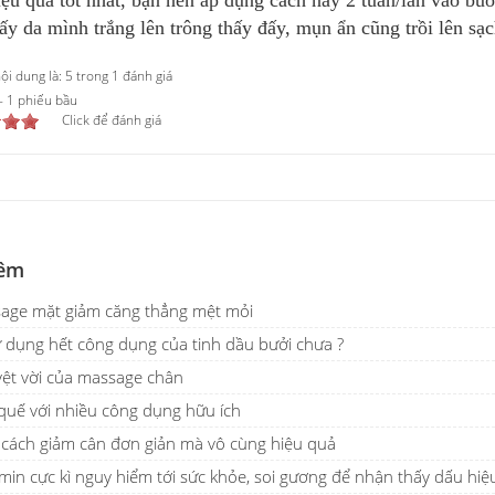
ấy da mình trắng lên trông thấy đấy, mụn ẩn cũng trồi lên sạc
i dung là: 5 trong 1 đánh giá
-
1
phiếu bầu
Click để đánh giá
êm
age mặt giảm căng thẳng mệt mỏi
 dụng hết công dụng của tinh dầu bưởi chưa ?
uyệt vời của massage chân
quế với nhiều công dụng hữu ích
cách giảm cân đơn giản mà vô cùng hiệu quả
amin cực kì nguy hiểm tới sức khỏe, soi gương để nhận thấy dấu hiệ