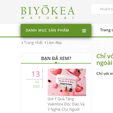
Trang 
DANH MỤC SẢN PHẨM
Trang nhất
Làm đẹp
Chỉ v
BẠN ĐÃ XEM?
ngoài
13
Chỉ với 
02-
2025
Gợi Ý Quà Tặng
Valentine Độc Đáo Và
Ý Nghĩa Cho Người