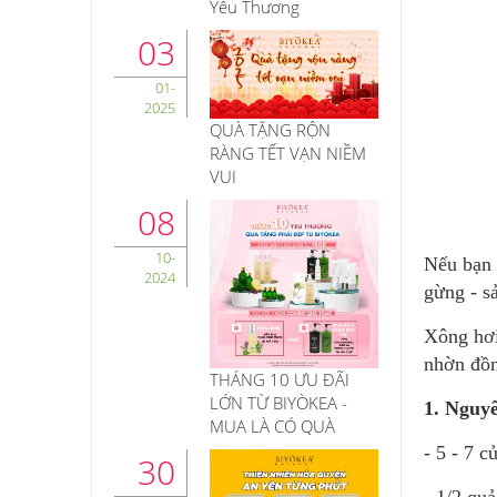
Yêu Thương
03
01-
2025
QUÀ TẶNG RỘN
RÀNG TẾT VẠN NIỀM
VUI
08
10-
Nếu bạn 
2024
gừng - s
Xông hơi
nhờn đồn
THÁNG 10 ƯU ĐÃI
LỚN TỪ BIYÒKEA -
1. Nguyê
MUA LÀ CÓ QUÀ
- 5 - 7 c
30