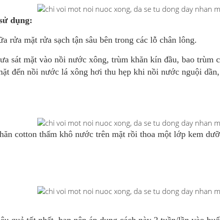
sử dụng:
ữa rửa mặt rửa sạch tận sâu bên trong các lỗ chân lông.
đưa sát mặt vào nồi nước xông, trùm khăn kín đầu, bao trùm 
mặt đến nồi nước lá xông hơi thu hẹp khi nồi nước nguội dần,
hăn cotton thấm khô nước trên mặt rồi thoa một lớp kem dưỡn
iệu quả tốt nhất, bạn nên áp dụng cách này 2 tuần/lần vào buổ