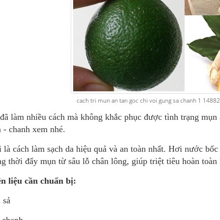
cach tri mun an tan goc chi voi gung sa chanh 1 14
đã làm nhiều cách mà không khắc phục được tình trạng mụn ẩ
ả - chanh xem nhé.
 là cách làm sạch da hiệu quả và an toàn nhất. Hơi nước bốc 
g thời đẩy mụn từ sâu lỗ chân lông, giúp triệt tiêu hoàn toà
n liệu cần chuẩn bị:
ủ sả