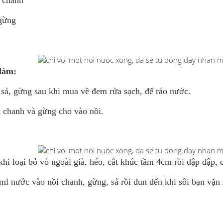
ả chanh
 gừng
làm:
 sả, gừng sau khi mua về đem rửa sạch, để ráo nước.
át chanh và gừng cho vào nồi.
khi loại bỏ vỏ ngoài già, héo, cắt khúc tầm 4cm rồi dập dập, 
ml nước vào nồi chanh, gừng, sả rồi đun đến khi sôi bạn vặn n