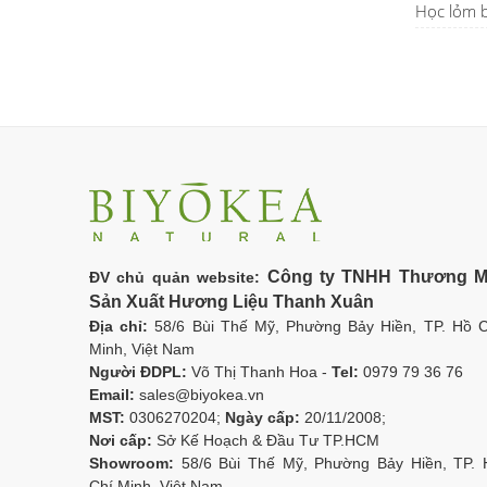
Học lỏm b
Công ty TNHH Thương M
ĐV chủ quản website:
Sản Xuất Hương Liệu Thanh Xuân
Địa chỉ:
58/6 Bùi Thế Mỹ, Phường Bảy Hiền, TP. Hồ C
Minh, Việt Nam
Người ĐDPL:
Võ Thị Thanh Hoa -
Tel:
0979 79 36 76
Email:
sales@biyokea.vn
MST:
0306270204;
Ngày cấp:
20/11/2008;
Nơi cấp:
Sở Kế Hoạch & Đầu Tư TP.HCM
Showroom:
58/6 Bùi Thế Mỹ, Phường Bảy Hiền, TP. 
Chí Minh, Việt Nam