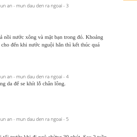
cả nồi nước xông và mặt bạn trong đó. Khoảng
 cho đến khi nước nguội hẳn thì kết thúc quá
g da để se khít lỗ chân lông.
i tối trước khi đi ngủ chừng 30 phút. Sau 2 tuần