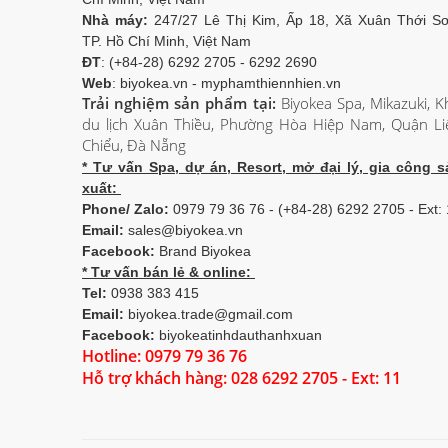
Nhà máy:
247/27 Lê Thị Kim, Ấp 18, Xã Xuân Thới Sơ
TP. Hồ Chí Minh, Việt Nam
ĐT
: (+84-28) 6292 2705 - 6292 2690
Web
: biyokea.vn - myphamthiennhien.vn
Trải nghiệm sản phẩm tại:
Biyokea Spa, Mikazuki, K
du lịch Xuân Thiều, Phường Hòa Hiệp Nam, Quận Li
Chiểu, Đà Nẵng
* Tư vấn Spa, dự án, Resort, mở đại lý, gia công s
xuất:
Phone/ Zalo:
0979 79 36 76 - (+84-28) 6292 2705 - Ext:
Email:
sales@biyokea.vn
Facebook:
Brand Biyokea
* Tư vấn bán lẻ & online:
Tel:
0938 383 415
Email:
biyokea.trade@gmail.com
Facebook:
biyokeatinhdauthanhxuan
Hotline: 0979 79 36 76
Hỗ trợ khách hàng: 028 6292 2705 - Ext: 11