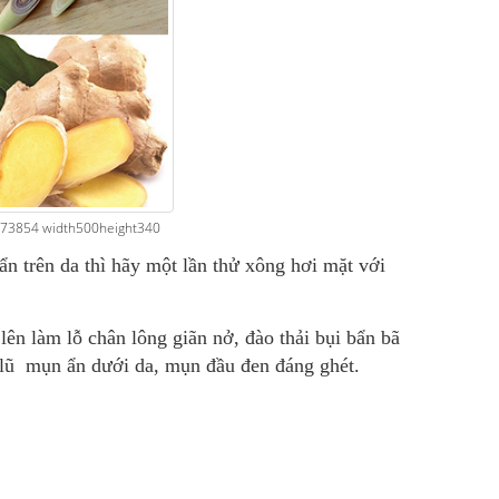
88273854 width500height340
n trên da thì hãy một lần thử xông hơi mặt với
lên làm lỗ chân lông giãn nở, đào thải bụi bẩn bã
n lũ mụn ẩn dưới da, mụn đầu đen đáng ghét.