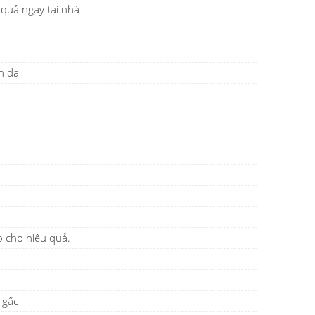
quả ngay tại nhà
n da
o cho hiệu quả.
 gấc