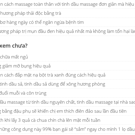
 cách massage toàn thân với tinh dầu massage đơn giản mà hiệu 
Phương pháp thải độc bằng trà
 bơ hàng ngày có thể ngăn ngừa bệnh tim
ương pháp trị mụn đầu đen hiệu quả nhất mà không làm tổn hại là
 xem chưa?
 chữa mất ngủ
g giảm mỡ bụng hiệu quả
 cách đắp mặt nạ bột trà xanh đúng cách hiệu quả
tinh dầu sả, tinh dầu sả dùng để xông hương phòng
đuổi muỗi và côn trùng
ầu massage từ tinh dầu nguyên chất, tinh dầu massage tại nhà sa
 bằng đậu phụ sẽ khiến chị em thích điên đảo sau lần đầu tiên
ích khi lấy 3 quả cà chua chín chà lên mặt mỗi tuần
những công dụng này 99% bạn gái sẽ “sắm” ngay cho mình 1 lọ dầu