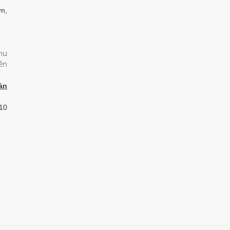
n,
hu
ên
ản
 10