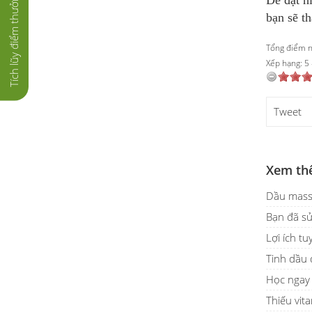
Tích lũy điểm thưởng
bạn sẽ th
Tổng điểm nộ
Xếp hạng:
5
Tweet
Xem th
Dầu mass
Bạn đã sử
Lợi ích t
Tinh dầu 
Học ngay 
Thiếu vit