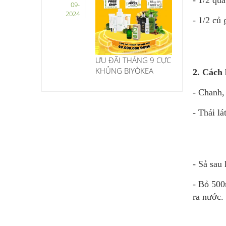
- 1/2 qu
09-
2024
- 1/2 củ
ƯU ĐÃI THÁNG 9 CỰC
KHỦNG BIYÒKEA
2. Cách 
- Chanh,
- Thái l
- Sả sau 
- Bỏ 500
ra nước.