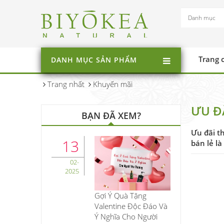
Trang 
DANH MỤC SẢN PHẨM
Trang nhất
Khuyến mãi
ƯU Đ
BẠN ĐÃ XEM?
Ưu đãi t
13
bán lẻ l
02-
2025
Gợi Ý Quà Tặng
Valentine Độc Đáo Và
Ý Nghĩa Cho Người