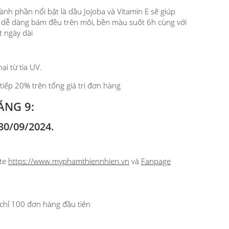
hành phần nổi bật là dầu Jojoba và Vitamin E sẽ giúp
 dàng bám đều trên môi, bền màu suốt 6h cùng với
ốt ngày dài
i từ tia UV.
iếp 20% trên tổng giá trị đơn hàng
ÁNG 9:
30/09/2024.
ite
https://www.myphamthiennhien.vn
và
Fanpage
 chỉ 100 đơn hàng đầu tiên