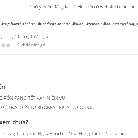
Chú ý: Việc đăng lại bài viết trên ở website hoặc c
:
#myphamthiennhien
,
#tinhdauthiennhien
,
#uudai
,
#tinhdau
,
#daumassagebody
,
i dung là: 0 trong 0 đánh giá
Click để đánh giá
êm
G RỘN RÀNG TẾT VẠN NIỀM VUI
 ƯU ĐÃI LỚN TỪ BIYÒKEA - MUA LÀ CÓ QUÀ
 xem chưa?
are - Tag Tên Nhận Ngay Voucher Mua Hàng Tại Tiki Và Lazada