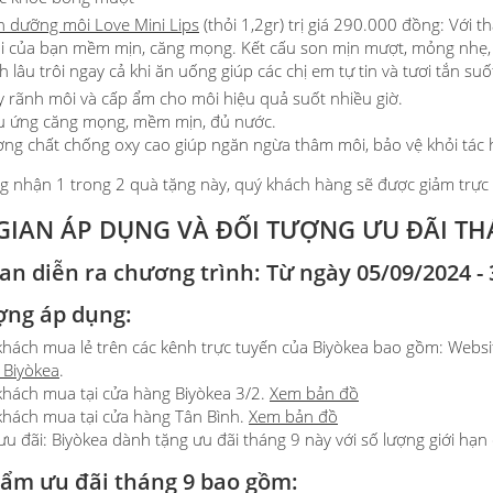
n dưỡng môi Love Mini Lips
(thỏi 1,2gr) trị giá 290.000 đồng: Với t
i của bạn mềm mịn, căng mọng. Kết cấu son mịn mượt, mỏng nhẹ, dễ
́nh lâu trôi ngay cả khi ăn uống giúp các chị em tự tin và tươi tắn su
àm đầy rãnh môi và cấp ẩm cho môi hiệu quả suốt nhiều giờ.
ệu ứng căng mọng, mềm mịn, đủ nước.
ng chất chống oxy cao giúp ngăn ngừa thâm môi, bảo vệ khỏi tác hạ
 nhận 1 trong 2 quà tặng này, quý khách hàng sẽ được giảm trực t
GIAN ÁP DỤNG VÀ ĐỐI TƯỢNG ƯU ĐÃI TH
ian diễn ra chương trình: Từ ngày 05/09/2024 - 
ợng áp dụng:
hách mua lẻ trên các kênh trực tuyến của Biyòkea bao gồm: Webs
 Biyòkea
.
hách mua tại cửa hàng Biyòkea 3/2.
Xem bản đồ
hách mua tại cửa hàng Tân Bình.
Xem bản đồ
ưu đãi: Biyòkea dành tặng ưu đãi tháng 9 này với số lượng giới hạn
ẩm ưu đãi tháng 9 bao gồm: