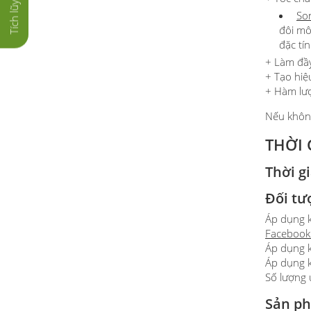
So
đôi mô
đặc ti
​​​​​​​+ L
+ Tạo hi
+ Hàm lượ
Nếu không
THỜI 
Thời g
Đối tư
Áp dụng k
Facebook
Áp dụng k
Áp dụng k
Số lượng 
Sản ph