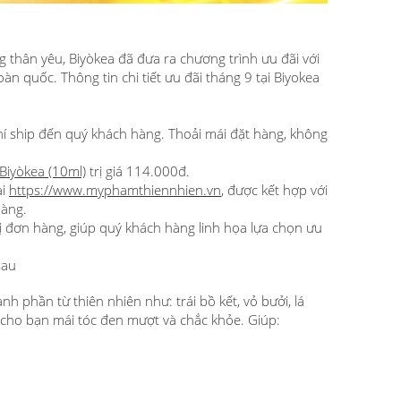
thân yêu, Biyòkea đã đưa ra chương trình ưu đãi với
àn quốc. Thông tin chi tiết ưu đãi tháng 9 tại Biyokea
hí ship đến quý khách hàng. Thoải mái đặt hàng, không
iyòkea (10ml)
trị giá 114.000đ.
ại
https://www.myphamthiennhien.vn
, được kết hợp với
hàng.
ị đơn hàng, giúp quý khách hàng linh họa lựa chọn ưu
sau
nh phần từ thiên nhiên như: trái bồ kết, vỏ bưởi, lá
 cho bạn mái tóc đen mượt và chắc khỏe. Giúp: