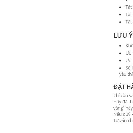
Tất
Tất
Tất
LƯU Ý
Khô
Ưu 
Ưu 
Số 
yêu thí
ĐẶT H
Chỉ cần v
Hãy đặt 
vàng” này
Nếu quý k
Tư vấn ch