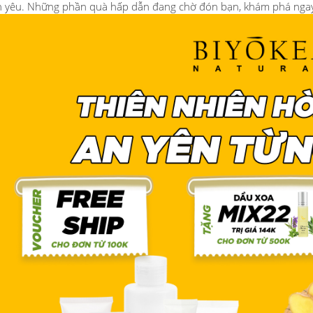
n yêu. Những phần quà hấp dẫn đang chờ đón bạn, khám phá nga