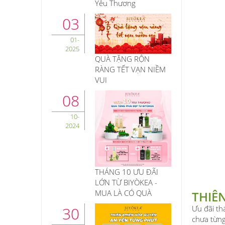
Yêu Thương
03
01-
2025
QUÀ TẶNG RỘN
RÀNG TẾT VẠN NIỀM
VUI
08
10-
2024
THÁNG 10 ƯU ĐÃI
LỚN TỪ BIYÒKEA -
MUA LÀ CÓ QUÀ
THIÊ
30
Ưu đãi th
chưa từng