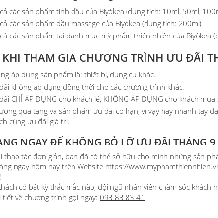
 cả các sản phẩm
tinh dầu
của Biyòkea (dung tích: 10ml, 50ml, 100
 cả các sản phẩm
dầu massage
của Biyòkea (dung tích: 200ml)
 cả các sản phẩm tại danh mục
mỹ phẩm thiên nhiên
của Biyòkea (d
 KHI THAM GIA CHƯƠNG TRÌNH ƯU ĐÃI T
ng áp dụng sản phẩm là: thiết bị, dụng cụ khác.
đãi không áp dụng đồng thời cho các chương trình khác.
đãi CHỈ ÁP DỤNG cho khách lẻ, KHÔNG ÁP DỤNG cho khách mua sỉ,
lượng quà tặng và sản phẩm ưu đãi có hạn, vì vậy hãy nhanh tay 
ch cùng ưu đãi giá trị.
ÀNG NGAY ĐỂ KHÔNG BỎ LỠ ƯU ĐÃI THÁNG 9
ài thao tác đơn giản, bạn đã có thể sở hữu cho mình những sản ph
hàng ngay hôm nay trên Website
https://www.myphamthiennhien.v
!
hách có bất kỳ thắc mắc nào, đội ngũ nhân viên chăm sóc khách h
i tiết về chương trình gọi ngay:
093 83 83 41