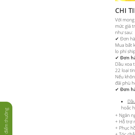
CHI T
Với mong 
mức giá t
như sau:
✔ Đơn hàn
Mua bất 
lo phí shi
✔
Đơn hàn
Dầu xoa t
22 loại t
Nếu không
đãi phù h
✔
Đơn hà
Dầu
hoắc h
Tích lũy điểm thưởng
+ Ngăn n
+ Hỗ trợ 
+ Phục hồ
+ Tóc ch