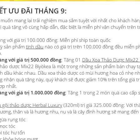
IẾT ƯU ĐÃI THÁNG 9:
muốn mang lại trải nghiệm mua sắm tuyệt vời nhất cho khách hàng 
rị quà tặng vô cùng hấp dẫn, đặc biệt là miễn phí vận chuyển trên to
g với giá trị 100.000 đồng: Miễn phí ship toàn quốc
kỳ sản phẩm
tinh dầu
nào có giá trị trên 100.000 đồng đều miễn p
p.
g với giá trị 500.000 đồng
: Tặng 01
Dầu Xoa Thảo Dược Mix22 B
hảo dược Mix22 Biyòkea là một trong những sản phẩm bán chạy t
inh dầu khác nhau. Dầu xoa thảo dược có mùi hương hoa cỏ nhẹ n
 nhận quà tặng này, quý khách sẽ được giảm 10% trên tổng giá tr
ợp nhất.
ng với giá trị 1.000.000 đồng
: Tặng 1 trong 2 món quà cao cấp 
 gội thảo dược Herbal Luxury
(320ml) trị giá 325.000 đồng: Với thà
ương, thân và lá hương nhu, nụ và lá cây đinh hương sẽ mang đến
gừa rụng tóc
mọc tóc
i tóc hư tổn
ắc khỏe bóng mượt