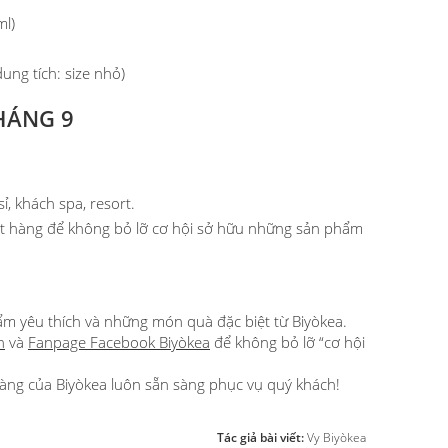
ml)
ung tích: size nhỏ)
HÁNG 9
 khách spa, resort.
đặt hàng để không bỏ lỡ cơ hội sở hữu những sản phẩm
ẩm yêu thích và những món quà đặc biệt từ Biyòkea.
n
và
Fanpage Facebook Biyòkea
để không bỏ lỡ “cơ hội
àng của Biyòkea luôn sẵn sàng phục vụ quý khách!
Tác giả bài viết:
Vy Biyòkea