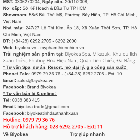
MST:
0306270204;
Ngày cấp:
20/11/2008;
Nơi cấp:
Sở Kế Hoạch & Đầu Tư TP.HCM
Showroom:
58/6 Bùi Thế Mỹ, Phường Bảy Hiền, TP. Hồ Chí Minh,
Việt Nam
Nhà máy:
247/27 Lê Thị Kim, Ấp 18, Xã Xuân Thới Sơn, TP. Hồ
Chí Minh, Việt Nam
ĐT
: (+84-28) 6292 2705 - 6292 2690
Web
: biyokea.vn - myphamthiennhien.vn
Trải nghiệm sản phẩm tại:
Biyokea Spa, Mikazuki, Khu du lịch
Xuân Thiều, Phường Hòa Hiệp Nam, Quận Liên Chiểu, Đà Nẵng
* Tư vấn Spa, dự án, Resort, mở đại lý, gia công sản xuất:
Phone/ Zalo:
0979 79 36 76 - (+84-28) 6292 2705 - Ext: 10
Email:
sales@biyokea.vn
Facebook:
Brand Biyokea
* Tư vấn bán lẻ & online:
Tel:
0938 383 415
Email:
biyokea.trade@gmail.com
Facebook:
biyokeatinhdauthanhxuan
Hotline: 0979 79 36 76
Hỗ trợ khách hàng: 028 6292 2705 - Ext: 11
Về Biyokea
Trợ giúp nhanh