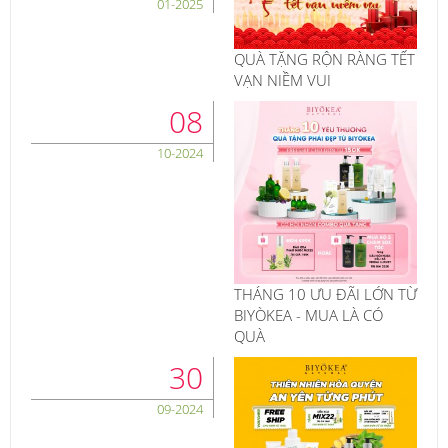
01-2025
QUÀ TẶNG RỘN RÀNG TẾT
VẠN NIỀM VUI
08
10-2024
THÁNG 10 ƯU ĐÃI LỚN TỪ
BIYÒKEA - MUA LÀ CÓ
QUÀ
30
09-2024