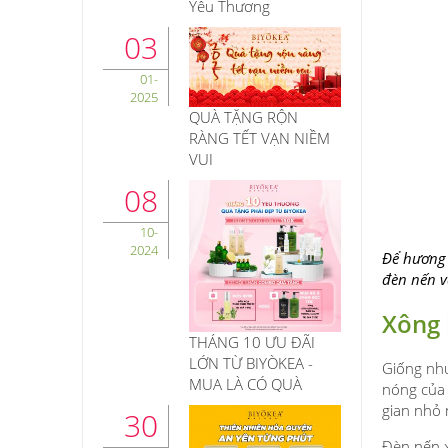
Yêu Thương
03
01-
2025
QUÀ TẶNG RỘN
RÀNG TẾT VẠN NIỀM
VUI
08
10-
2024
Để hương 
đèn nến v
Xông 
THÁNG 10 ƯU ĐÃI
LỚN TỪ BIYÒKEA -
Giống như
MUA LÀ CÓ QUÀ
nóng của
gian nhỏ 
30
Đèn nến x