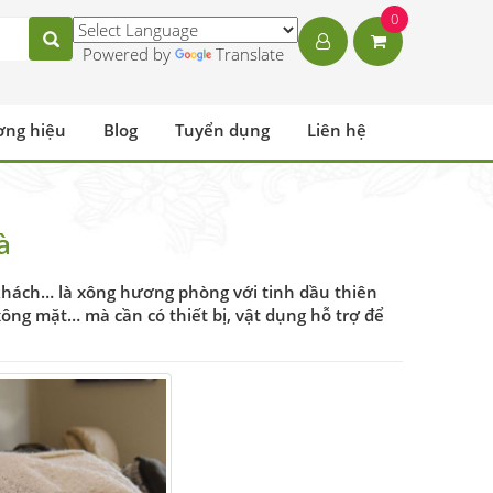
0
Powered by
Translate
ơng hiệu
Blog
Tuyển dụng
Liên hệ
à
khách… là xông hương phòng với tinh dầu thiên
ông mặt… mà cần có thiết bị, vật dụng hỗ trợ để