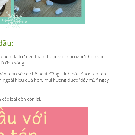
dầu:
 nên đã trở nên thân thuộc với mọi người. Còn với
 là đèn xông.
oàn toàn
về cơ chế hoạt động. Tinh dầu được lan tỏa
n ngoài hiệu quả hơn, mùi hương được “dậy mùi” ngay
ác loại đèn còn lại.