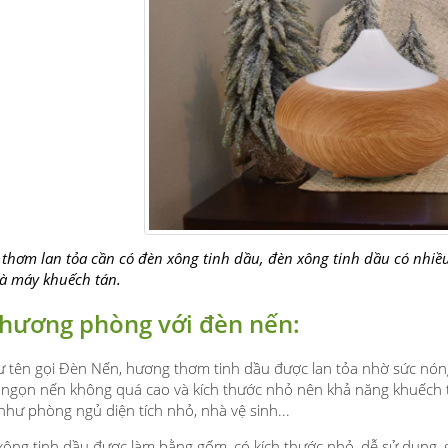
thơm lan tỏa cần có đèn xông tinh dầu, đèn xông tinh dầu có nhiều 
à máy khuếch tán.
hương phòng với đèn nến:
 tên gọi Đèn Nến, hương thơm tinh dầu được lan tỏa nhờ sức nón
 ngọn nến không quá cao và kích thước nhỏ nên khả năng khuếch 
như phòng ngủ diện tích nhỏ, nhà vệ sinh...
ông tinh dầu được làm bằng gốm, có kích thước nhỏ, dễ sử dụng, g