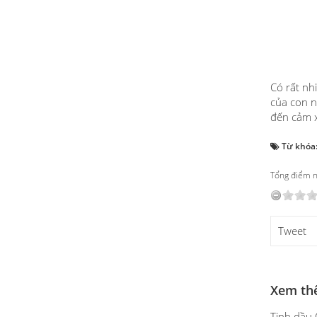
Có rất nh
của con n
đến cảm x
Từ khóa
Tổng điểm nộ
Tweet
Xem th
Tinh dầu 