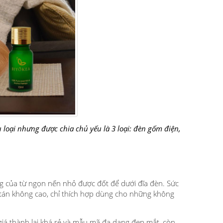
loại nhưng được chia chủ yếu là 3 loại: đèn gốm điện,
g của từ ngọn nến nhỏ được đốt để dưới đĩa đèn. Sức
tán không
cao, chỉ
thích hợp dùng cho những không
iá thành lại khá rẻ và mẫu mã đa dạng đẹp mắt, còn