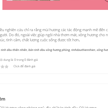
iều nghiên cứu chỉ ra rằng mùi hương các tác động mạnh mẽ đến c
gười. Do đó, ngoài việc giúp ngôi nhà thơm mát, xông hương cho 
úc, tình cảm, chất lượng cuộc sống được tốt hơn
.
:
tinh dầu thiên nhiên
,
bán tinh dầu xông hương phòng
,
tinhdauthiennhien
,
xông hư
i dung là: 0 trong 0 đánh giá
Click để đánh giá
êm
Oải Hương xông phòng ngủ, địa chỉ bán tinh dầu Oải Hương