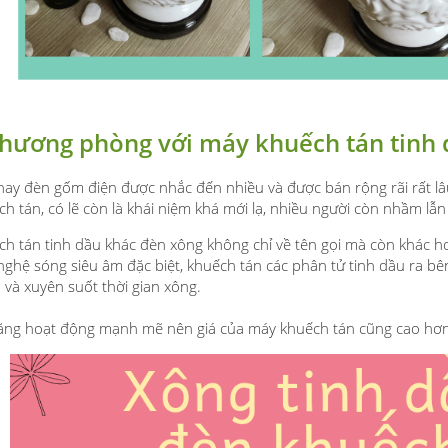
hương phòng với máy khuếch tán tinh 
ay đèn gốm điện được nhắc đến nhiều và được bán rộng rãi rất lâu
h tán, có lẽ còn là khái niệm khá mới lạ, nhiều người còn nhầm lẫn
h tán tinh dầu khác đèn xông không chỉ về tên gọi mà còn khác h
nghệ sóng siêu âm đặc biệt, khuếch tán các phân tử tinh dầu ra
bê
u và xuyên suốt thời gian xông.
ăng hoạt động mạnh mẽ nên giá của máy khuếch tán cũng cao hơn c