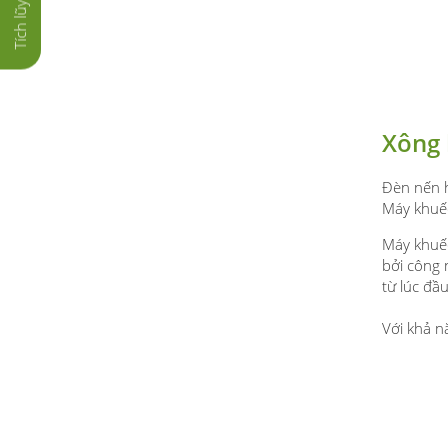
Xông 
Đèn nến h
Máy khuếc
Máy khuếc
bởi công 
từ lúc đầ
Với khả n