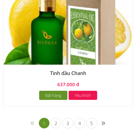
Tinh dầu Chanh
637.000 đ
Đặt hàng
Yêu thích
«
»
1
2
3
4
5