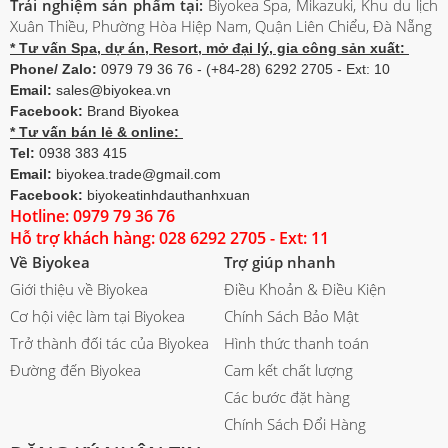
Trải nghiệm sản phẩm tại:
Biyokea Spa, Mikazuki, Khu du lịch
Xuân Thiều, Phường Hòa Hiệp Nam, Quận Liên Chiểu, Đà Nẵng
* Tư vấn Spa, dự án, Resort, mở đại lý, gia công sản xuất:
Phone/ Zalo:
0979 79 36 76 - (+84-28) 6292 2705 - Ext: 10
Email:
sales@biyokea.vn
Facebook:
Brand Biyokea
* Tư vấn bán lẻ & online:
Tel:
0938 383 415
Email:
biyokea.trade@gmail.com
Facebook:
biyokeatinhdauthanhxuan
Hotline: 0979 79 36 76
Hỗ trợ khách hàng: 028 6292 2705 - Ext: 11
Về Biyokea
Trợ giúp nhanh
Giới thiệu về Biyokea
Điều Khoản & Điều Kiện
Cơ hội việc làm tại Biyokea
Chính Sách Bảo Mật
Trở thành đối tác của Biyokea
Hình thức thanh toán
Đường đến Biyokea
Cam kết chất lượng
Các bước đặt hàng
Chính Sách Đổi Hàng