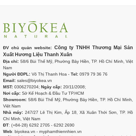
Công ty TNHH Thương Mại Sản
ĐV chủ quản website:
Xuất Hương Liệu Thanh Xuân
Địa chỉ:
58/6 Bùi Thế Mỹ, Phường Bảy Hiền, TP. Hồ Chí Minh, Việt
Nam
Người ĐDPL:
Võ Thị Thanh Hoa -
Tel:
0979 79 36 76
Email:
sales@biyokea.vn
MST:
0306270204;
Ngày cấp:
20/11/2008;
Nơi cấp:
Sở Kế Hoạch & Đầu Tư TP.HCM
Showroom:
58/6 Bùi Thế Mỹ, Phường Bảy Hiền, TP. Hồ Chí Minh,
Việt Nam
Nhà máy:
247/27 Lê Thị Kim, Ấp 18, Xã Xuân Thới Sơn, TP. Hồ
Chí Minh, Việt Nam
ĐT
: (+84-28) 6292 2705 - 6292 2690
Web
: biyokea.vn - myphamthiennhien.vn