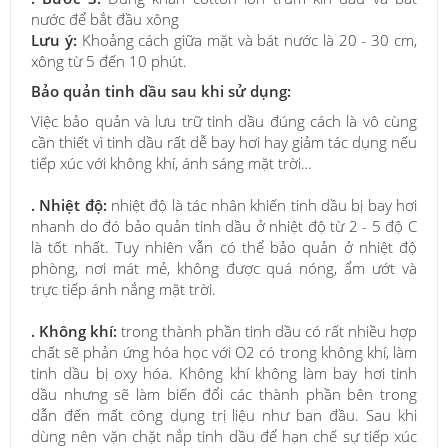
nước để bắt đầu xông
Lưu ý:
Khoảng cách giữa mặt và bát nước là 20 - 30 cm,
xông từ 5 đến 10 phút.
Bảo quản tinh dầu sau khi sử dụng:
Việc bảo quản và lưu trữ tinh dầu đúng cách là vô cùng
cần thiết vì tinh dầu rất dễ bay hơi hay giảm tác dụng nếu
tiếp xúc với không khí, ánh sáng mặt trời…
. Nhiệt độ:
nhiệt độ là tác nhân khiến tinh dầu bị bay hơi
nhanh do đó bảo quản tinh dầu ở nhiệt độ từ 2 - 5 độ C
là tốt nhất. Tuy nhiên vẫn có thể bảo quản ở nhiệt độ
phòng, nơi mát mẻ, không được quá nóng, ẩm ướt và
trực tiếp ánh nắng mặt trời.
. Không khí:
trong thành phần tinh dầu có rất nhiều hợp
chất sẽ phản ứng hóa học với O2 có trong không khí, làm
tinh dầu bị oxy hóa. Không khí không làm bay hơi tinh
dầu nhưng sẽ làm biến đổi các thành phần bên trong
dẫn đến mất công dụng trị liệu như ban đầu. Sau khi
dùng nên vặn chặt nắp tinh dầu để hạn chế sự tiếp xúc