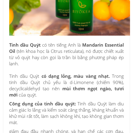
Tinh dầu Quýt
có tên tiếng Anh là
Mandarin Essential
Oil
(tên khoa học là Citrus reticulata), nó được chiết xuất
từ vỏ quýt hay còn gọi là trần bì bằng phương pháp ép
lạnh.
Tinh dầu Quýt
có dạng lỏng, màu vàng nhạt.
Trong
tinh dầu Quýt chủ yếu là d-Limonene (chiếm 90%),
decyclicaldehyd tạo nên
mùi thơm ngọt ngào, tươi
mới
của quýt.
Công dụng của tinh dầu quýt:
Tinh dầu Quýt làm dịu
cảm giác lo lắng và kiểm soát căng thẳng, kháng khuẩn và
khử mùi rất tốt, làm sạch không khí, tạo không gian thơm
mát.
giảm đau đầu nhanh chóng, và hạn chế các cơn đau,