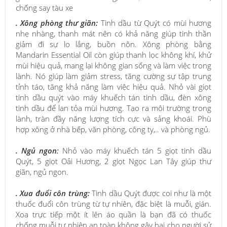
chống say tàu xe
. Xông phòng thư giãn:
Tinh dầu từ Quýt có mùi hương
nhẹ nhàng, thanh mát nên có khả năng giúp tinh thần
giảm đi sự lo lắng, buồn nôn. Xông phòng bằng
Mandarin Essential Oil còn giúp thanh lọc không khí, khử
mùi hiệu quả, mang lại không gian sống và làm việc trong
lành. Nó giúp làm giảm stress, tăng cường sự tập trung
tỉnh táo, tăng khả năng làm việc hiệu quả. Nhỏ vài giọt
tinh dầu quýt vào máy khuếch tán tinh dầu, đèn xông
tinh dầu để lan tỏa mùi hương. Tạo ra môi trường trong
lành, tràn đầy năng lượng tích cực và sảng khoái. Phù
hợp xông ở nhà bếp, văn phòng, công ty,.. và phòng ngủ.
.
Ngủ ngon
:
Nhỏ vào máy khuếch tán 5 giọt tinh dầu
Quýt, 5 giọt Oải Hương, 2 giọt Ngọc Lan Tây giúp thư
giãn, ngủ ngon.
. Xua đuổi côn trùng:
Tinh dầu Quýt được coi như là một
thuốc đuổi côn trùng từ tự nhiên, đặc biệt là muỗi, gián.
Xoa trực tiếp một ít lên áo quần là bạn đã có thuốc
chống muỗi tự nhiên an toàn không gây hại cho người sử