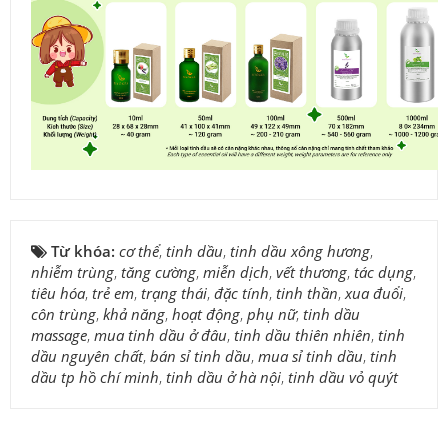
Từ khóa:
cơ thể
,
tinh dầu
,
tinh dầu xông hương
,
nhiễm trùng
,
tăng cường
,
miễn dịch
,
vết thương
,
tác dụng
,
tiêu hóa
,
trẻ em
,
trạng thái
,
đặc tính
,
tinh thần
,
xua đuổi
,
côn trùng
,
khả năng
,
hoạt động
,
phụ nữ
,
tinh dầu
massage
,
mua tinh dầu ở đâu
,
tinh dầu thiên nhiên
,
tinh
dầu nguyên chất
,
bán sỉ tinh dầu
,
mua sỉ tinh dầu
,
tinh
dầu tp hồ chí minh
,
tinh dầu ở hà nội
,
tinh dầu vỏ quýt