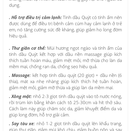
dụng.
. Hỗ trợ điều trị cảm lạnh
:
Tinh dầu Quýt có tính ấm nên
được dùng để điều trị bệnh cảm cúm hay cảm lạnh ở trẻ
em, nó tăng cường sức đề kháng, giúp giảm ho long đờm
hiệu quả.
. Thư giãn cơ thể:
Mùi hương ngọt ngào và tính ấm của
tinh dầu Quýt kết hợp với dầu nền massage giúp kích
thích tuần hoàn máu, giảm mệt mỏi, mỡ thừa cho làn da
mềm mại, chống rạn da, chống sẹo hiệu quả.
. Massage
:
kết hợp tinh dầu quýt (20 giọt) + dầu nền (6
thìa), mát xa nhẹ nhàng giúp kích thích hệ tuần hoàn,
giảm mệt mỏi, giảm mỡ thừa và giúp làn da mềm mại.
.
Xông mặt
:
nhỏ 2-3 giọt tinh dầu quýt vào tô nước nóng,
rồi trùm kín bằng khăn cách tô 25-30cm và hít thở sâu.
Cách làm này giúp chăm sóc da, giảm khuyết điểm da và
giúp long đờm, hỗ trợ giải cảm.
. Say tàu xe
:
nhỏ 1-2 giọt tinh dầu quýt lên khẩu trang,
giúp thư giãn, giảm mùi khó chịu, giảm buồn nôn và say