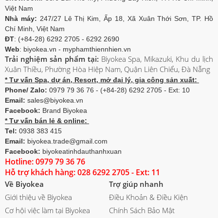
Việt Nam
Nhà máy:
247/27 Lê Thị Kim, Ấp 18, Xã Xuân Thới Sơn, TP. Hồ
Chí Minh, Việt Nam
ĐT
: (+84-28) 6292 2705 - 6292 2690
Web
: biyokea.vn - myphamthiennhien.vn
Trải nghiệm sản phẩm tại:
Biyokea Spa, Mikazuki, Khu du lịch
Xuân Thiều, Phường Hòa Hiệp Nam, Quận Liên Chiểu, Đà Nẵng
* Tư vấn Spa, dự án, Resort, mở đại lý, gia công sản xuất:
Phone/ Zalo:
0979 79 36 76 - (+84-28) 6292 2705 - Ext: 10
Email:
sales@biyokea.vn
Facebook:
Brand Biyokea
* Tư vấn bán lẻ & online:
Tel:
0938 383 415
Email:
biyokea.trade@gmail.com
Facebook:
biyokeatinhdauthanhxuan
Hotline: 0979 79 36 76
Hỗ trợ khách hàng: 028 6292 2705 - Ext: 11
Về Biyokea
Trợ giúp nhanh
Giới thiệu về Biyokea
Điều Khoản & Điều Kiện
Cơ hội việc làm tại Biyokea
Chính Sách Bảo Mật