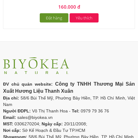
160.000 đ
Đặt hàng
Yêu thích
Công ty TNHH Thương Mại Sản
ĐV chủ quản website:
Xuất Hương Liệu Thanh Xuân
Địa chỉ:
58/6 Bùi Thế Mỹ, Phường Bảy Hiền, TP. Hồ Chí Minh, Việt
Nam
Người ĐDPL:
Võ Thị Thanh Hoa -
Tel:
0979 79 36 76
Email:
sales@biyokea.vn
MST:
0306270204;
Ngày cấp:
20/11/2008;
Nơi cấp:
Sở Kế Hoạch & Đầu Tư TP.HCM
Showroom:
58/6 Bùi Thế Mỹ, Phường Bảy Hiền, TP. Hồ Chí Minh,