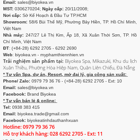
Email:
sales@biyokea.vn
MST:
0306270204;
Ngày cấp:
20/11/2008;
Nơi cấp:
Sở Kế Hoạch & Đầu Tư TP.HCM
Showroom:
58/6 Bùi Thế Mỹ, Phường Bảy Hiền, TP. Hồ Chí Minh,
Việt Nam
Nhà máy:
247/27 Lê Thị Kim, Ấp 18, Xã Xuân Thới Sơn, TP. Hồ
Chí Minh, Việt Nam
ĐT
: (+84-28) 6292 2705 - 6292 2690
Web
: biyokea.vn - myphamthiennhien.vn
Trải nghiệm sản phẩm tại:
Biyokea Spa, Mikazuki, Khu du lịch
Xuân Thiều, Phường Hòa Hiệp Nam, Quận Liên Chiểu, Đà Nẵng
* Tư vấn Spa, dự án, Resort, mở đại lý, gia công sản xuất:
Phone/ Zalo:
0979 79 36 76 - (+84-28) 6292 2705 - Ext: 10
Email:
sales@biyokea.vn
Facebook:
Brand Biyokea
* Tư vấn bán lẻ & online:
Tel:
0938 383 415
Email:
biyokea.trade@gmail.com
Facebook:
biyokeatinhdauthanhxuan
Hotline: 0979 79 36 76
Hỗ trợ khách hàng: 028 6292 2705 - Ext: 11