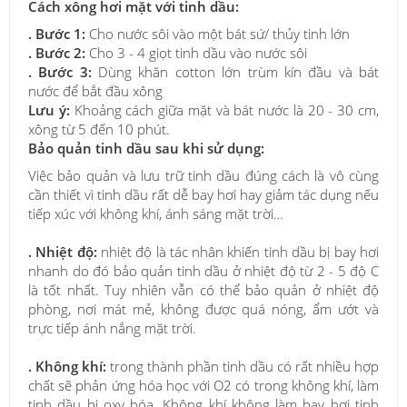
Cách xông hơi mặt với tinh dầu:
. Bước 1:
Cho nước sôi vào một bát sứ/ thủy tinh lớn
. Bước 2:
Cho 3 - 4 giọt tinh dầu vào nước sôi
. Bước 3:
Dùng khăn cotton lớn trùm kín đầu và bát
nước để bắt đầu xông
Lưu ý:
Khoảng cách giữa mặt và bát nước là 20 - 30 cm,
xông từ 5 đến 10 phút.
Bảo quản tinh dầu sau khi sử dụng:
Việc bảo quản và lưu trữ tinh dầu đúng cách là vô cùng
cần thiết vì tinh dầu rất dễ bay hơi hay giảm tác dụng nếu
tiếp xúc với không khí, ánh sáng mặt trời…
. Nhiệt độ:
nhiệt độ là tác nhân khiến tinh dầu bị bay hơi
nhanh do đó bảo quản tinh dầu ở nhiệt độ từ 2 - 5 độ C
là tốt nhất. Tuy nhiên vẫn có thể bảo quản ở nhiệt độ
phòng, nơi mát mẻ, không được quá nóng, ẩm ướt và
trực tiếp ánh nắng mặt trời.
. Không khí:
trong thành phần tinh dầu có rất nhiều hợp
chất sẽ phản ứng hóa học với O2 có trong không khí, làm
tinh dầu bị oxy hóa. Không khí không làm bay hơi tinh