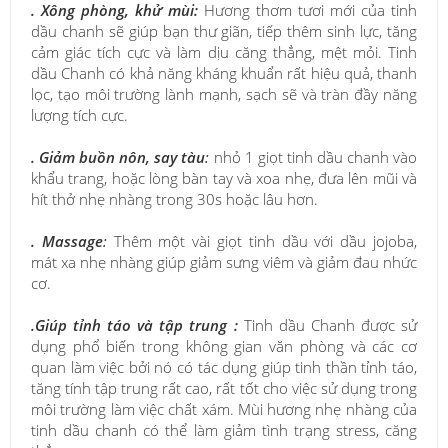
. Xông phòng, khử mùi:
Hương thơm tươi mới của tinh
dầu chanh sẽ giúp bạn thư giãn, tiếp thêm sinh lực, tăng
cảm giác tích cực và làm dịu căng thẳng, mệt mỏi. Tinh
dầu Chanh có khả năng kháng khuẩn rất hiệu quả, thanh
lọc, tạo môi trường lành mạnh, sạch sẽ và tràn đầy năng
lượng tích cực.
.
Giảm buồn nôn, say tàu
:
nhỏ 1 giọt tinh dầu chanh vào
khẩu trang, hoặc lòng bàn tay và xoa nhẹ, đưa lên mũi và
hít thở nhẹ nhàng trong 30s hoặc lâu hơn.
. Massage
:
Thêm một vài giọt tinh dầu với dầu jojoba,
mát xa nhẹ nhàng giúp giảm sưng viêm và giảm đau nhức
cơ.
.Giúp tỉnh táo và tập trung :
Tinh dầu Chanh được sử
dụng phổ biến trong không gian văn phòng và các cơ
quan làm việc bởi nó có tác dụng giúp tinh thần tỉnh táo,
tăng tính tập trung rất cao, rất tốt cho việc sử dụng trong
môi trường làm việc chất xám. Mùi hương nhẹ nhàng của
tinh dầu chanh có thể làm giảm tình trạng stress, căng