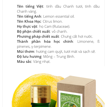
Tên tiếng Việt
: tinh dầu Chanh tươi, tinh dầu
Chanh vàng.
Tên tiếng Anh
: Lemon essential oil.
Tên Khoa Học
: Citrus limon.
Họ thực vật
: họ Cam (Rutaceae).
Bộ phận chiết xuất
: vỏ chanh.
Phương pháp chiết xuất
: Chưng cất hơi nước.
Thành phần hóa học chính
: Limonene, ß
pinenes, γ-terpimene.
Mùi thơm
: hương cam quýt, tươi mát và sạch sẽ.
Độ lưu hương
: Mỏng – Trung Bình.
Màu sắc
: Vàng nhạt.