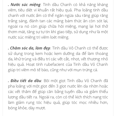
. Nước súc miệng
: Tinh dầu Chanh có khả năng kháng
viêm, tiêu diệt vi khuẩn rất hiệu quả. Pha loãng tinh dầu
chanh với nước ấm có thể ngăn ngừa sâu răng giúp răng
trắng sáng, đánh tan các mảng bám thức ăn còn sót lại,
ngoài ra nó còn giúp chữa hôi miệng, mạng lại hơi thở
thơm mát, tăng sự tự tin khi giao tiếp, sử dụng như là một
nước súc miệng trị viêm loét miệng.
. Chăm sóc da, làm đẹp
: Tinh dầu Vỏ Chanh có thể được
sử dụng trong kem hoặc kem dưỡng da để làm thoáng
da, khử trùng và điều trị các vết cắt, nhọt, vết thương nhỏ
hiệu quả. Hoạt tính rubefacient của Tinh dầu Vỏ Chanh
giúp trị viêm mô tế bào, cũng như với mụn trứng cá.
. Điều tiết da dầu
: Bôi một giọt Tinh dầu Vỏ Chanh đã
pha loãng với một giọt đến 3 giọt nước lên da nhờn hoặc
các vết thâm để giúp cân bằng tuyến dầu và giảm thiểu
lượng dầu tiết ra. Ngoài ra, còn có thể kích thích nang tóc
làm giảm rụng tóc hiệu quả, giúp tóc mọc nhiều hơn,
bóng khỏe, dày mượt.