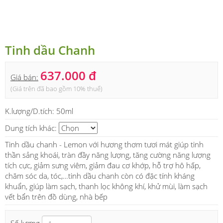
Tinh dầu Chanh
637.000 đ
Giá bán:
(Giá trên đã bao gồm 10% thuế)
K.lượng/D.tích:
50ml
Dung tích khác:
Tinh dầu chanh - Lemon với hương thơm tươi mát giúp tinh
thần sảng khoái, tràn đầy năng lượng, tăng cường năng lượng
tích cực, giảm sưng viêm, giảm đau cơ khớp, hỗ trợ hô hấp,
chăm sóc da, tóc,…tinh dầu chanh còn có đặc tính kháng
khuẩn, giúp làm sạch, thanh lọc không khí, khử mùi, làm sạch
vết bẩn trên đồ dùng, nhà bếp