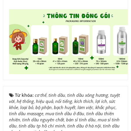
Từ khóa:
cơ thể
,
tinh dầu
,
tinh dầu xông hương
,
tuyệt
vời
,
hệ thống
,
hiệu quả
,
nổi tiếng
,
kích thích
,
lợi ích
,
sức
khỏe
,
loại bỏ
,
bộ phận
,
bạch huyết
,
làm việc
,
khắc phục
,
tinh dầu massage
,
mua tinh dầu ở đâu
,
tinh dầu thiên
nhiên
,
tinh dầu nguyên chất
,
bán sỉ tinh dầu
,
mua sỉ tinh
dầu
,
tinh dầu tp hồ chí minh
,
tinh dầu ở hà nội
,
tinh dầu