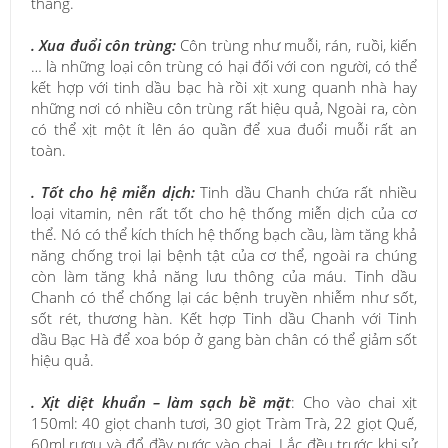
thẳng.
. Xua đuổi côn trùng:
Côn trùng như muỗi, rán, ruồi, kiến
… là những loại côn trùng có hại đối với con người, có thể
kết hợp với tinh dầu bạc hà rồi xịt xung quanh nhà hay
những nơi có nhiều côn trùng rất hiệu quả, Ngoài ra, còn
có thể xịt một ít lên áo quần để xua đuổi muỗi rất an
toàn.
. Tốt cho hệ miễn dịch:
Tinh dầu Chanh chứa rất nhiều
loại vitamin, nên rất tốt cho hệ thống miễn dịch của cơ
thể. Nó có thể kích thích hệ thống bạch cầu, làm tăng khả
năng chống trọi lại bệnh tật của cơ thể, ngoài ra chúng
còn làm tăng khả năng lưu thông của máu. Tinh dầu
Chanh có thể chống lại các bệnh truyền nhiễm như sốt,
sốt rét, thương hàn. Kết hợp Tinh dầu Chanh với Tinh
dầu Bạc Hà để xoa bóp ở gang bàn chân có thể giảm sốt
hiệu quả.
.
Xịt diệt khuẩn – làm sạch bề mặt
: Cho vào chai xịt
150ml: 40 giọt chanh tươi, 30 giọt Tràm Trà, 22 giọt Quế,
60ml rượu và đổ đầy nước vào chai. Lắc đều trước khi sử