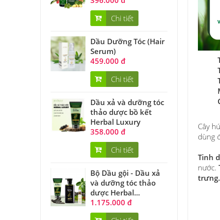
396.000 đ
Chi tiết
Dầu Dưỡng Tóc (Hair
Serum)
459.000 đ
Chi tiết
Dầu xả và dưỡng tóc
thảo dược bồ kết
Herbal Luxury
Cây hú
358.000 đ
dùng đ
Chi tiết
Tinh 
nước.
Bộ Dầu gội - Dầu xả
trưng.
và dưỡng tóc thảo
dược Herbal...
1.175.000 đ