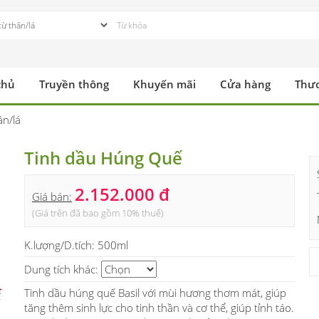
chủ
Truyền thông
Khuyến mãi
Cửa hàng
Thư
ân/lá
Tinh dầu Húng Quế
2.152.000 đ
Giá bán:
(Giá trên đã bao gồm 10% thuế)
K.lượng/D.tích:
500ml
Dung tích khác:
Tinh dầu húng quế Basil với mùi hương thơm mát, giúp
tăng thêm sinh lực cho tinh thần và cơ thể, giúp tỉnh táo.