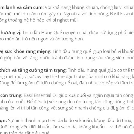
cảm lạnh và cảm cúm:
Với khả năng kháng khuẩn, chống lại vi khuẩ
ác mệt mỏi do cảm cúm gây ra. Ngoài ra với tính nóng, Basil Essentia
ông thoáng hệ hô hấp khi bị nghẹt mũi.
 hương vị
: Tinh dầu Húng Quế nguyên chất được sử dụng phổ biến
ho món ăn trở nên ngon và ấn tượng hơn.
 vệ sức khỏe răng miệng:
Tinh dầu húng quế giúp loại bỏ vi khuẩn
có giúp bảo vệ răng, nướu tránh được tình trạng sâu răng, viêm nướ
 thích và tăng cường tâm trạng:
Tinh dầu húng quế giúp cơ thể t
ng mệt mỏi, vì sự cay cay the the đặc trưng của mình có khả năng k
Dùng để làm giảm đi triệu chứng uể oải, đau nhức cơ bắp và tâm t
 côn trùng:
Basil Essential Oil giúp xua đuổi và ngăn ngừa tấn côn
inh của muỗi. Để điều trị vết sưng do côn trùng tấn công, dùng Ti
àng lên vị trí bị tấn công, vết sưng sẽ nhanh chóng dịu đi, giảm đi
mụn:
Sự hình thành mụn trên da là do vi khuẩn, lượng dầu dư thừa,
uế trong việc diệt khuẩn, làm sạch da, kháng khuẩn … vì thế nó đ
ị mụn trên da rất hiệu quả.