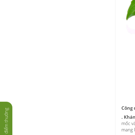
Công 
Tích lũy điểm thưởng
. Khá
mốc và
mang l