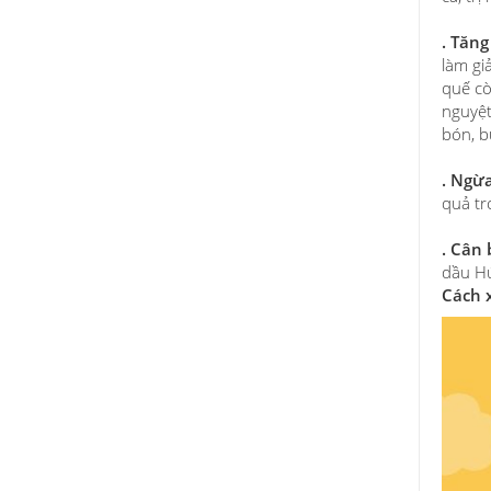
. Tăn
làm gi
quế cò
nguyệt
bón, b
. Ngừ
quả tr
. Cân
dầu Hú
Cách 