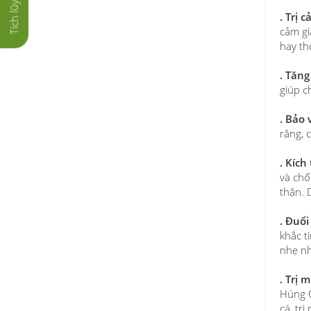
. Trị 
cảm gi
hay th
. Tăng
giúp c
. Bảo
răng, 
. Kích
và chố
thận. 
. Đuổi
khắc t
nhẹ nh
. Trị 
Húng Q
cá, tr