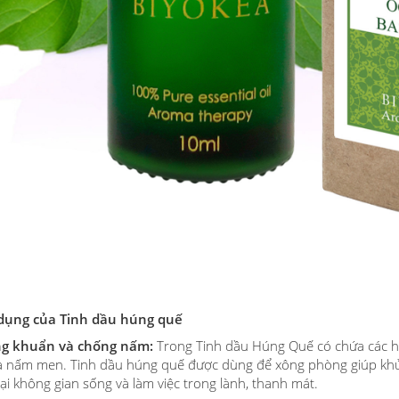
dụng của Tinh dầu húng quế
ng khuẩn và chống nấm:
Trong Tinh dầu Húng Quế có chứa các ho
 nấm men. Tinh dầu húng quế được dùng để xông phòng giúp khử mù
ại không gian sống và làm việc trong lành, thanh mát.