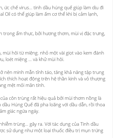
n, ức chế virus… tinh dầu húng quế giúp làm dịu đi
l Oil có thể giúp làm ấm cơ thể khi bị cảm lạnh,
 trong ẩm thực, bởi hương thơm, mùi vị đặc trưng,
, mùi hôi từ miệng. nhỏ một vài giọt vào kem đánh
u, loét miệng … và khử mùi hôi.
rở nên minh mẫn tỉnh táo, tăng khả năng tập trung
ích thích hoạt động trên hệ thần kinh và vỏ thượng
rạng mệt mỏi mãn tính.
g của côn trùng rất hiệu quả bởi mùi thơm nồng là
nh dầu Húng Quế đã pha loãng với dầu dẫn, rồi thoa
 cảm giác ngứa ngáy.
 nhiễm trùng… gây ra. Với tác dụng của Tinh dầu
ược sử dụng như một loại thuốc điều trị mụn trứng