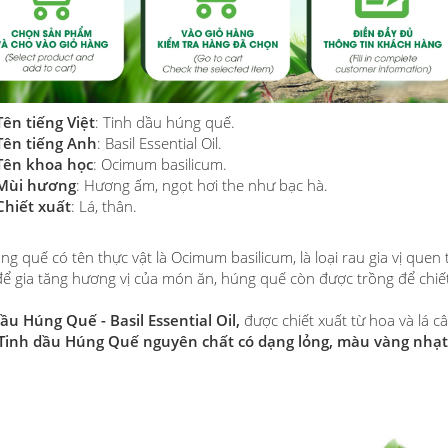
Tên tiếng Việt
: Tinh dầu húng quế.
Tên tiếng Anh
: Basil Essential Oil.
Tên khoa học
: Ocimum basilicum.
Mùi hương
: Hương ấm, ngọt hơi the như bạc hà.
Chiết xuất
: Lá, thân.
ng quế có tên thực vật là Ocimum basilicum, là loại rau gia vị quen
ể gia tăng hương vị của món ăn, húng quế còn được trồng để chiết
dầu Húng Quế
- Basil Essential Oil,
được chiết xuất từ hoa và lá 
Tinh dầu Húng Quế nguyên chất có dạng lỏng, màu vàng nhạt 