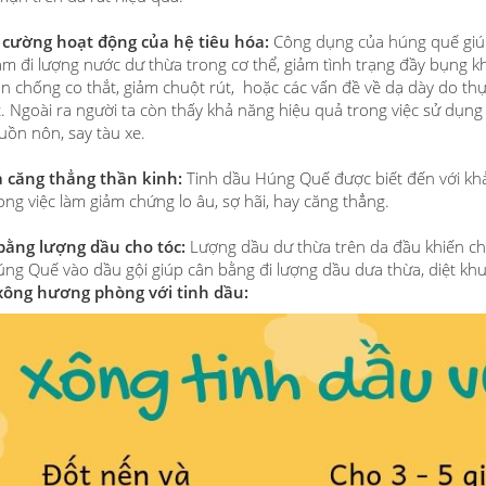
g cường hoạt động của hệ tiêu hóa:
Công dụng của húng quế giúp 
ảm đi lượng nước dư thừa trong cơ thể, giảm tình trạng đầy bụng kh
n chống co thắt, giảm chuột rút, hoặc các vấn đề về dạ dày do th
. Ngoài ra người ta còn thấy khả năng hiệu quả trong việc sử dụng
uồn nôn, say tàu xe.
a căng thẳng thần kinh:
Tinh dầu Húng Quế được biết đến với khả
ong việc làm giảm chứng lo âu, sợ hãi, hay căng thẳng.
 bằng lượng dầu cho tóc:
Lượng dầu dư thừa trên da đầu khiến cho
ng Quế vào dầu gội giúp cân bằng đi lượng dầu dưa thừa, diệt khu
xông hương phòng với tinh dầu: