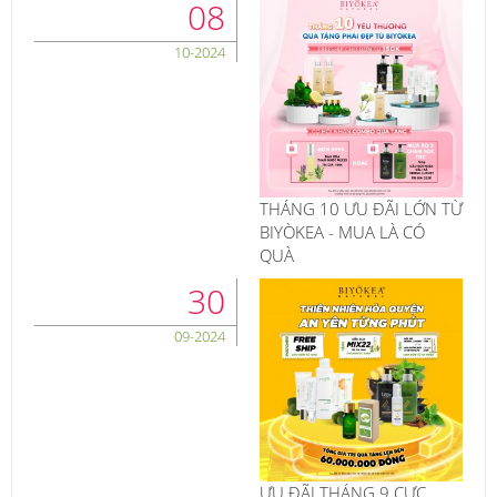
08
10-2024
THÁNG 10 ƯU ĐÃI LỚN TỪ
BIYÒKEA - MUA LÀ CÓ
QUÀ
30
09-2024
ƯU ĐÃI THÁNG 9 CỰC