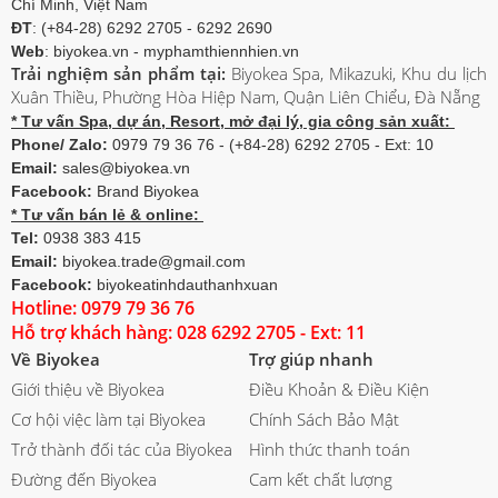
Chí Minh, Việt Nam
ĐT
: (+84-28) 6292 2705 - 6292 2690
Web
: biyokea.vn - myphamthiennhien.vn
Trải nghiệm sản phẩm tại:
Biyokea Spa, Mikazuki, Khu du lịch
Xuân Thiều, Phường Hòa Hiệp Nam, Quận Liên Chiểu, Đà Nẵng
* Tư vấn Spa, dự án, Resort, mở đại lý, gia công sản xuất:
Phone/ Zalo:
0979 79 36 76 - (+84-28) 6292 2705 - Ext: 10
Email:
sales@biyokea.vn
Facebook:
Brand Biyokea
* Tư vấn bán lẻ & online:
Tel:
0938 383 415
Email:
biyokea.trade@gmail.com
Facebook:
biyokeatinhdauthanhxuan
Hotline: 0979 79 36 76
Hỗ trợ khách hàng: 028 6292 2705 - Ext: 11
Về Biyokea
Trợ giúp nhanh
Giới thiệu về Biyokea
Điều Khoản & Điều Kiện
Cơ hội việc làm tại Biyokea
Chính Sách Bảo Mật
Trở thành đối tác của Biyokea
Hình thức thanh toán
Đường đến Biyokea
Cam kết chất lượng