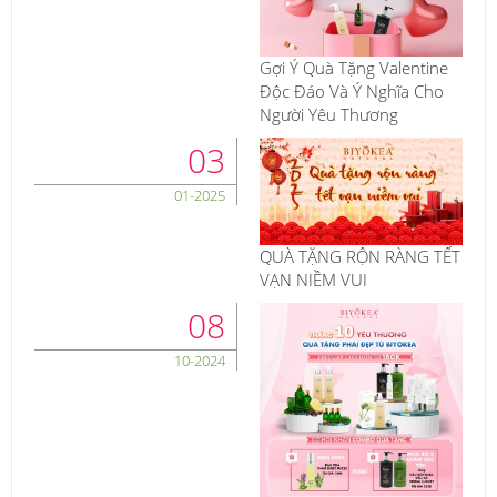
Gợi Ý Quà Tặng Valentine
Độc Đáo Và Ý Nghĩa Cho
Người Yêu Thương
03
01-2025
QUÀ TẶNG RỘN RÀNG TẾT
VẠN NIỀM VUI
08
10-2024