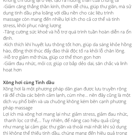
Không chỉ dừng lại ở việc tạo ra hương thần của chúng ta
-Giảm căng thẳng thần kinh, thơm dễ chịu, giúp thư giãn, mà sử
dụng tinh dầu pha loãng với dầu nền cho các liệu trình
massage còn mang đến nhiều lợi ích cho cả cơ thể và tinh
stress, khôi phục năng lượng
-Tăng cường sức khoẻ và hỗ trợ quá trình tuần hoàn diễn ra ổn
định.
-Kích thích khí huyết lưu thông tốt hơn, giúp da sáng khỏe hồng
hào, đồng thời thúc đẩy đào thải độc tố ra khỏi lỗ chân lông.
-Hỗ trợ giảm mỡ thừa, giúp cơ thể thon gọn hơn
-Giảm đau nhức, mỏi cơ, giúp cơ bắp dẻo dai, săn chắc và linh
hoạt hơn
Xông hơi cùng Tinh dầu
Xông hơi là một phương pháp dân gian được lưu truyền rộng
rãi để chữa các bệnh cảm lạnh, cúm nhẹ… nên đây cũng là một
dịch vụ phổ biến và ưa chuộng không kém bên cạnh phương
pháp massage
Lợi ích mà xông hơi mang lại như: giảm stress, giảm đau nhức,
thanh lọc cơ thể,… Tuy nhiên, để nâng cao hiệu quả cũng
như mang lại cảm giác thư giãn và thoải mái nhất khi sử dụng
thì không thể thiếu tinh dầu, chúng mang đến hiệu quả trong