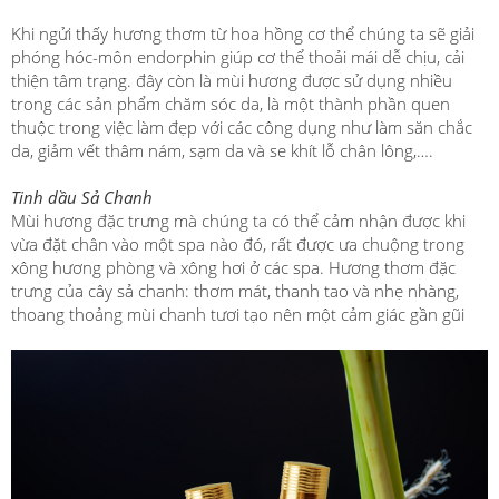
Khi ngửi thấy hương thơm từ hoa hồng cơ thể chúng ta sẽ giải
phóng hóc-môn endorphin giúp cơ thể thoải mái dễ chịu, cải
thiện tâm trạng. đây còn là mùi hương được sử dụng nhiều
trong các sản phẩm chăm sóc da, là một thành phần quen
thuộc trong việc làm đẹp với các công dụng như làm săn chắc
da, giảm vết thâm nám, sạm da và se khít lỗ chân lông,….
Tinh dầu Sả Chanh
Mùi hương đặc trưng mà chúng ta có thể cảm nhận được khi
vừa đặt chân vào một spa nào đó, rất được ưa chuộng trong
xông hương phòng và xông hơi ở các spa. Hương thơm đặc
trưng của cây sả chanh: thơm mát, thanh tao và nhẹ nhàng,
thoang thoảng mùi chanh tươi tạo nên một cảm giác gần gũi