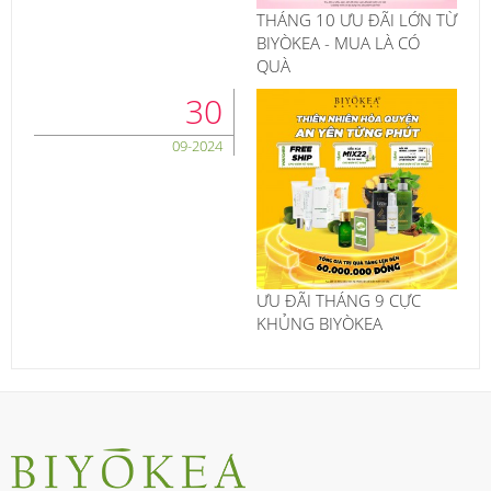
THÁNG 10 ƯU ĐÃI LỚN TỪ
BIYÒKEA - MUA LÀ CÓ
QUÀ
30
09-2024
ƯU ĐÃI THÁNG 9 CỰC
KHỦNG BIYÒKEA