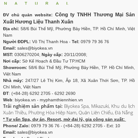
Công ty TNHH Thương Mại Sản
ĐV chủ quản website:
Xuất Hương Liệu Thanh Xuân
Địa chỉ:
58/6 Bùi Thế Mỹ, Phường Bảy Hiền, TP. Hồ Chí Minh, Việt
Nam
Người ĐDPL:
Võ Thị Thanh Hoa -
Tel:
0979 79 36 76
Email:
sales@biyokea.vn
MST:
0306270204;
Ngày cấp:
20/11/2008;
Nơi cấp:
Sở Kế Hoạch & Đầu Tư TP.HCM
Showroom:
58/6 Bùi Thế Mỹ, Phường Bảy Hiền, TP. Hồ Chí Minh,
Việt Nam
Nhà máy:
247/27 Lê Thị Kim, Ấp 18, Xã Xuân Thới Sơn, TP. Hồ
Chí Minh, Việt Nam
ĐT
: (+84-28) 6292 2705 - 6292 2690
Web
: biyokea.vn - myphamthiennhien.vn
Trải nghiệm sản phẩm tại:
Biyokea Spa, Mikazuki, Khu du lịch
Xuân Thiều, Phường Hòa Hiệp Nam, Quận Liên Chiểu, Đà Nẵng
* Tư vấn Spa, dự án, Resort, mở đại lý, gia công sản xuất:
Phone/ Zalo:
0979 79 36 76 - (+84-28) 6292 2705 - Ext: 10
Email:
sales@biyokea.vn