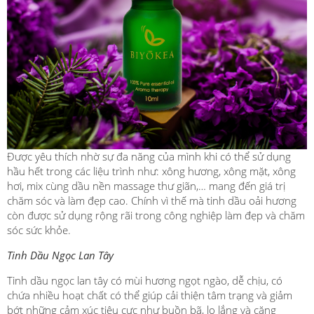
Được yêu thích nhờ sự đa năng của mình khi có thể sử dụng
hầu hết trong các liệu trình như: xông hương, xông mặt, xông
hơi, mix cùng dầu nền massage thư giãn,… mang đến giá trị
chăm sóc và làm đẹp cao. Chính vì thế mà tinh dầu oải hương
còn được sử dụng rộng rãi trong công nghiệp làm đẹp và chăm
sóc sức khỏe.
Tinh Dầu Ngọc Lan Tây
Tinh dầu ngọc lan tây có mùi hương ngọt ngào, dễ chịu, có
chứa nhiều hoạt chất có thể giúp cải thiện tâm trạng và giảm
bớt những cảm xúc tiêu cực như buồn bã, lo lắng và căng