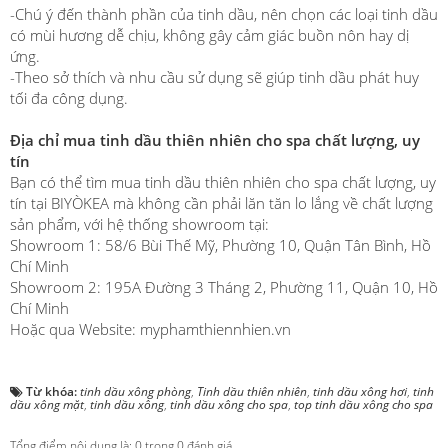
-Chú ý đến thành phần của tinh dầu, nên chọn các loại tinh dầu
có mùi hương dễ chịu, không gây cảm giác buồn nôn hay dị
ứng.
-Theo sở thích và nhu cầu sử dụng sẽ giúp tinh dầu phát huy
tối đa công dụng.
Địa chỉ mua tinh dầu thiên nhiên cho spa chất lượng, uy
tín
Bạn có thể tìm mua tinh dầu thiên nhiên cho spa chất lượng, uy
tín tại BIYÒKEA mà không cần phải lăn tăn lo lắng về chất lượng
sản phẩm, với hệ thống showroom tại:
Showroom 1: 58/6 Bùi Thế Mỹ, Phường 10, Quận Tân Bình, Hồ
Chí Minh
Showroom 2: 195A Đường 3 Tháng 2, Phường 11, Quận 10, Hồ
Chí Minh
Hoặc qua Website: myphamthiennhien.vn
Từ khóa:
tinh dầu xông phòng
,
Tinh dầu thiên nhiên
,
tinh dầu xông hơi
,
tinh
dầu xông mặt
,
tinh dầu xông
,
tinh dầu xông cho spa
,
top tinh dầu xông cho spa
Tổng điểm nội dung là: 0 trong 0 đánh giá