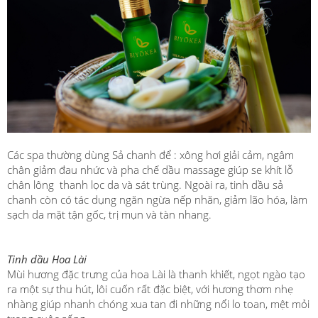
Các spa thường dùng Sả chanh để : xông hơi giải cảm, ngâm
chân giảm đau nhức và pha chế dầu massage giúp se khít lỗ
chân lông thanh lọc da và sát trùng. Ngoài ra, tinh dầu sả
chanh còn có tác dụng ngăn ngừa nếp nhăn, giảm lão hóa, làm
sạch da mặt tận gốc, trị mụn và tàn nhang.
Tinh dầu Hoa Lài
Mùi hương đặc trưng của hoa Lài là thanh khiết, ngọt ngào tạo
ra một sự thu hút, lôi cuốn rất đặc biệt, với hương thơm nhẹ
nhàng giúp nhanh chóng xua tan đi những nổi lo toan, mệt mỏi