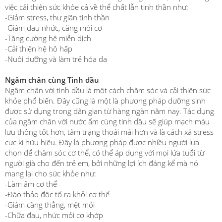
việc cải thiện sức khỏe cả về thể chất lẫn tinh thần như:
-Giảm stress, thư giãn tinh thần
-Giảm đau nhức, căng mỏi cơ
-Tăng cường hệ miễn dịch
-Cải thiện hệ hô hấp
-Nuôi dưỡng và làm trẻ hóa da
Ngâm chân cùng Tinh dầu
Ngâm chân với tinh dầu là một cách chăm sóc và cải thiện sức
khỏe phổ biến. Đây cũng là một là phương pháp dưỡng sinh
được sử dụng trong dân gian từ hàng ngàn năm nay. Tác dụng
của ngâm chân với nước ấm cùng tinh dầu sẽ giúp mạch máu
lưu thông tốt hơn, tâm trạng thoải mái hơn và là cách xả stress
cực kì hữu hiệu. Đây là phương pháp được nhiều người lựa
chọn để chăm sóc cơ thể, có thể áp dụng với mọi lứa tuổi từ
người già cho đến trẻ em, bởi những lợi ích đáng kể mà nó
mang lại cho sức khỏe như:
-Làm ấm cơ thể
-Đào thảo độc tố ra khỏi cơ thể
-Giảm căng thẳng, mệt mỏi
-Chữa đau, nhức mỏi cơ khớp