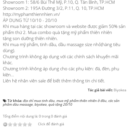
Showroom 1: 58/6 Bùi Thế Mỹ, P.10, Q. Tân Bình, TP.HCM
Showroom 2: 195A Đường 3/2, P.11, Q. 10, TP.HCM
http://myphamthiennhien.vn/
ÁP DỤNG TỪ 10/10 - 20/10
Khi mua hàng tại các showroom và website được giảm 50% sản
phẩm thứ 2. Mua combo quà tặng mỹ phẩm thiên nhiên
tặng son dưỡng thiên nhiên.
Khi mua mỹ phẩm, tinh dầu, dầu massage size nhỏ(hàng tiêu
dùng).
Chương trình không áp dụng với các chính sách khuyến mãi
khác.
Chương trình không áp dụng cho các phụ kiện: đá, đèn, phụ
kiện...
Liên hệ nhân viên sale để biết thêm thông tin chi tiết.
Tác giả bài viết:
Biyokea
Từ khóa:
địa chỉ mua tinh dầu
,
mua mỹ phẩm thiên nhiên ở đâu
,
các sản
phẩm dầu massage
,
biyokea
,
quà tặng 20/10
Tổng điểm nội dung là: 0 trong 0 đánh giá
Click để đánh giá