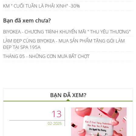
KM " CUỐI TUẦN LÀ PHẢI XINH" -30%
Bạn đã xem chưa?
BIYOKEA - CHƯƠNG TRÌNH KHUYẾN MÃI " THU YÊU THƯƠNG"
LÀM ĐẸP CÙNG BIYOKEA - MUA SẢN PHẨM TẶNG GÓI LÀM
ĐẸP TẠI SPA 195A
THÁNG 05 - NHỮNG CƠN MƯA BẤT CHỢT
BẠN ĐÃ XEM?
13
02-2025