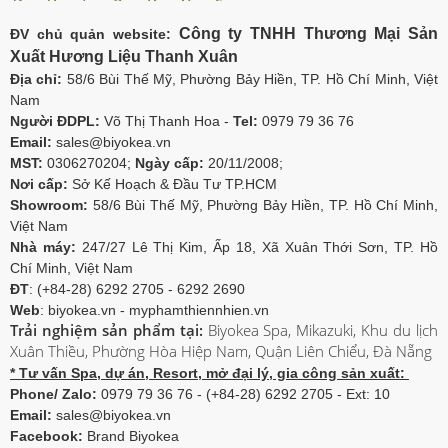
Công ty TNHH Thương Mại Sản
ĐV chủ quản website:
Xuất Hương Liệu Thanh Xuân
Địa chỉ:
58/6 Bùi Thế Mỹ, Phường Bảy Hiền, TP. Hồ Chí Minh, Việt
Nam
Người ĐDPL:
Võ Thị Thanh Hoa -
Tel:
0979 79 36 76
Email:
sales@biyokea.vn
MST:
0306270204;
Ngày cấp:
20/11/2008;
Nơi cấp:
Sở Kế Hoạch & Đầu Tư TP.HCM
Showroom:
58/6 Bùi Thế Mỹ, Phường Bảy Hiền, TP. Hồ Chí Minh,
Việt Nam
Nhà máy:
247/27 Lê Thị Kim, Ấp 18, Xã Xuân Thới Sơn, TP. Hồ
Chí Minh, Việt Nam
ĐT
: (+84-28) 6292 2705 - 6292 2690
Web
: biyokea.vn - myphamthiennhien.vn
Trải nghiệm sản phẩm tại:
Biyokea Spa, Mikazuki, Khu du lịch
Xuân Thiều, Phường Hòa Hiệp Nam, Quận Liên Chiểu, Đà Nẵng
* Tư vấn Spa, dự án, Resort, mở đại lý, gia công sản xuất:
Phone/ Zalo:
0979 79 36 76 - (+84-28) 6292 2705 - Ext: 10
Email:
sales@biyokea.vn
Facebook:
Brand Biyokea