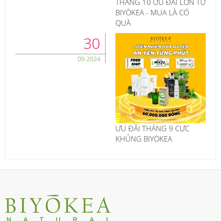
THÁNG 10 ƯU ĐÃI LỚN TỪ
BIYÒKEA - MUA LÀ CÓ
QUÀ
30
09-2024
ƯU ĐÃI THÁNG 9 CỰC
KHỦNG BIYÒKEA