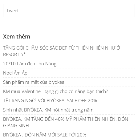
Tweet
Xem thêm
TẶNG GÓI CHĂM SÓC SẮC ĐẸP TỪ THIÊN NHIÊN NHƯ Ở
RESORT 5*
20/10 Làm đẹp cho Nàng
Noel Ấm Áp
Sản phẩm ra mắt của biyokea
KM mùa Valentine - tặng gì cho cô nằng bạn thích?
TẾT RẠNG NGỜI VỚI BIYÒKEA. SALE OFF 20%
Sinh nhật BIYÒKEA. KM hót nhất trong năm.
BIYÒKEA. KM TẶNG ĐẾN 40% MỸ PHẨM THIÊN NHIÊN. ĐÓN
GIÁNG SINH
BIYÒKEA . ĐÓN NĂM MỚI SALE TỚI 20%